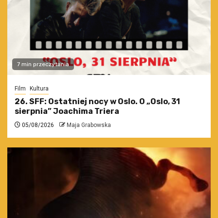
7 min przeczytania
Film
Kultura
26. SFF: Ostatniej nocy w Oslo. O „Oslo, 31
sierpnia” Joachima Triera
05/08/2026
Maja Grabowska