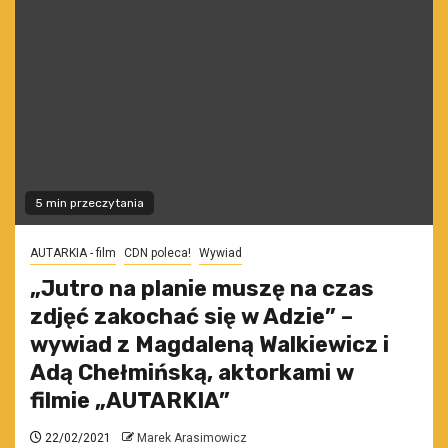
5 min przeczytania
AUTARKIA - film
CDN poleca!
Wywiad
„Jutro na planie muszę na czas
zdjęć zakochać się w Adzie” –
wywiad z Magdaleną Walkiewicz i
Adą Chełmińską, aktorkami w
filmie „AUTARKIA”
22/02/2021
Marek Arasimowicz