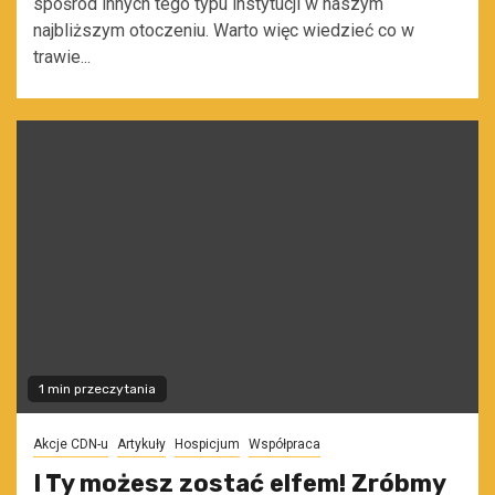
spośród innych tego typu instytucji w naszym
najbliższym otoczeniu. Warto więc wiedzieć co w
trawie...
1 min przeczytania
Akcje CDN-u
Artykuły
Hospicjum
Współpraca
I Ty możesz zostać elfem! Zróbmy