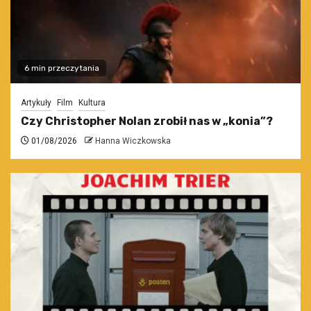
6 min przeczytania
Artykuły
Film
Kultura
Czy Christopher Nolan zrobił nas w „konia”?
01/08/2026
Hanna Wiczkowska