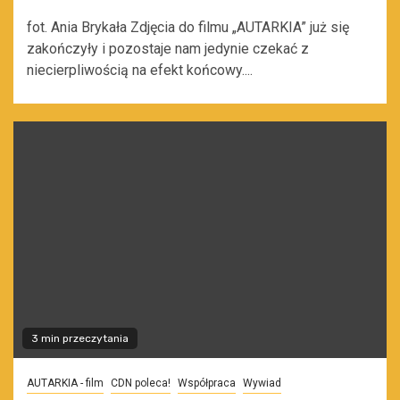
fot. Ania Brykała Zdjęcia do filmu „AUTARKIA” już się
zakończyły i pozostaje nam jedynie czekać z
niecierpliwością na efekt końcowy....
3 min przeczytania
AUTARKIA - film
CDN poleca!
Współpraca
Wywiad