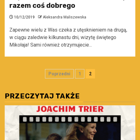
razem coś dobrego
10/12/2019
Aleksandra Maliszewska
Zapewne wielu z Was czeka z utęsknieniem na drugą,
w ciągu zaledwie kilkunastu dni, wizytę świętego
Mikołaja! Sami również otrzymujecie...
Stronicowanie
Poprzedni
1
2
wpisów
PRZECZYTAJ TAKŻE