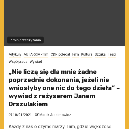
7 min przeczytania
Artykuły
AUTARKIA - film
CDN poleca!
Film
Kultura
Sztuka
Teatr
Współpraca
Wywiad
„Nie liczą się dla mnie żadne
poprzednie dokonania, jeżeli nie
wniosłyby one nic do tego dzieła” –
wywiad z reżyserem Janem
Orszulakiem
10/01/2021
Marek Arasimowicz
Każdy z nas o czymś marzy. Tam, gdzie większość