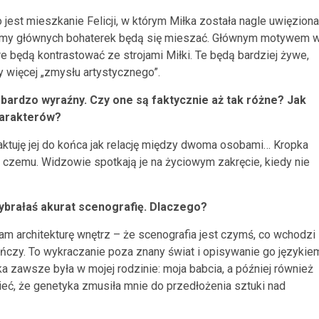
 jest mieszkanie Felicji, w którym Miłka została nagle uwięziona
tiumy głównych bohaterek będą się mieszać. Głównym motywem 
óre będą kontrastować ze strojami Miłki. Te będą bardziej żywe,
 więcej „zmysłu artystycznego”.
bardzo wyraźny. Czy one są faktycznie aż tak różne? Jak
charakterów?
 traktuję jej do końca jak relację między dwoma osobami… Kropka
 czemu. Widzowie spotkają je na życiowym zakręcie, kiedy nie
wybrałaś akurat scenografię. Dlaczego?
am architekturę wnętrz – że scenografia jest czymś, co wchodzi
kończy. To wykraczanie poza znany świat i opisywanie go językie
uka zawsze była w mojej rodzinie: moja babcia, a później również
, że genetyka zmusiła mnie do przedłożenia sztuki nad