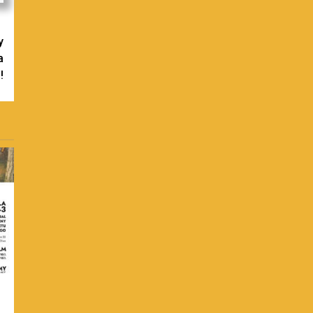
y
a
!