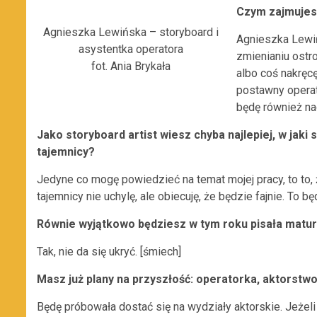
Czym zajmujesz
Agnieszka Lewińska – storyboard i
Agnieszka Lewi
asystentka operatora
zmienianiu ostro
fot. Ania Brykała
albo coś nakręc
postawny operat
będę również n
Jako storyboard artist wiesz chyba najlepiej, w jaki
tajemnicy?
Jedyne co mogę powiedzieć na temat mojej pracy, to to, ż
tajemnicy nie uchylę, ale obiecuję, że będzie fajnie. To b
Równie wyjątkowo będziesz w tym roku pisała matu
Tak, nie da się ukryć. [śmiech]
Masz już plany na przyszłość: operatorka, aktorstw
Będę próbowała dostać się na wydziały aktorskie. Jeżeli