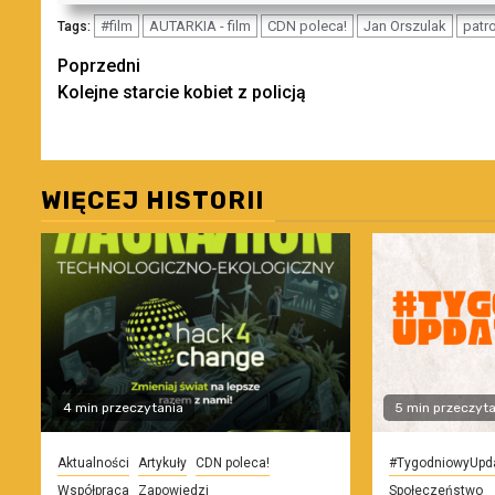
#film
AUTARKIA - film
CDN poleca!
Jan Orszulak
patr
Tags:
Zobacz
Poprzedni
Kolejne starcie kobiet z policją
wpisy
WIĘCEJ HISTORII
4 min przeczytania
5 min przeczyta
Aktualności
Artykuły
CDN poleca!
#TygodniowyUpd
Współpraca
Zapowiedzi
Społeczeństwo