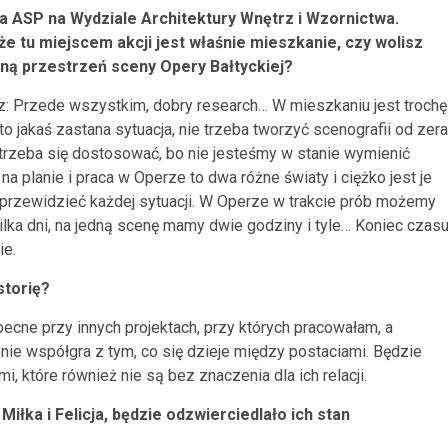
a ASP na Wydziale Architektury Wnętrz i Wzornictwa.
 że tu miejscem akcji jest właśnie mieszkanie, czy wolisz
ną przestrzeń sceny Opery Bałtyckiej?
: Przede wszystkim, dobry research… W mieszkaniu jest trochę
t to jakaś zastana sytuacja, nie trzeba tworzyć scenografii od zera
rzeba się dostosować, bo nie jesteśmy w stanie wymienić
na planie i praca w Operze to dwa różne światy i ciężko jest je
ę przewidzieć każdej sytuacji. W Operze w trakcie prób możemy
ilka dni, na jedną scenę mamy dwie godziny i tyle… Koniec czasu
ie.
storię?
becne przy innych projektach, przy których pracowałam, a
ie współgra z tym, co się dzieje między postaciami. Będzie
i, które również nie są bez znaczenia dla ich relacji.
iłka i Felicja, będzie odzwierciedlało ich stan