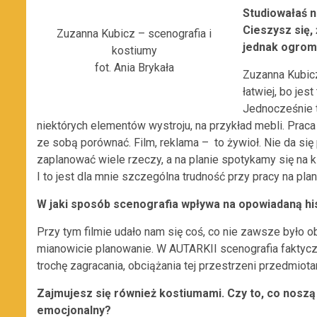
Studiowałaś n
Cieszysz się,
Zuzanna Kubicz – scenografia i
jednak ogrom
kostiumy
fot. Ania Brykała
Zuzanna Kubicz
łatwiej, bo jes
Jednocześnie t
niektórych elementów wystroju, na przykład mebli. Praca 
ze sobą porównać. Film, reklama – to żywioł. Nie da si
zaplanować wiele rzeczy, a na planie spotykamy się na k
I to jest dla mnie szczególna trudność przy pracy na plan
W jaki sposób scenografia wpływa na opowiadaną hi
Przy tym filmie udało nam się coś, co nie zawsze było o
mianowicie planowanie. W AUTARKII scenografia faktyczn
trochę zagracania, obciążania tej przestrzeni przedmiotam
Zajmujesz się również kostiumami. Czy to, co noszą M
emocjonalny?