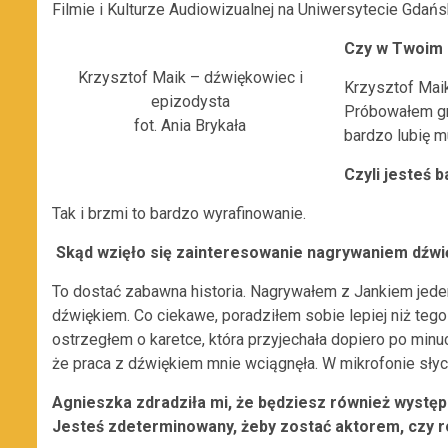
Filmie i Kulturze Audiowizualnej na Uniwersytecie Gdańsk
Czy w Twoim 
Krzysztof Maik – dźwiękowiec i
Krzysztof Mai
epizodysta
Próbowałem gra
fot. Ania Brykała
bardzo lubię 
Czyli jesteś 
Tak i brzmi to bardzo wyrafinowanie.
Skąd wzięło się zainteresowanie nagrywaniem dźwi
To dostać zabawna historia. Nagrywałem z Jankiem jeden 
dźwiękiem. Co ciekawe, poradziłem sobie lepiej niż te
ostrzegłem o karetce, która przyjechała dopiero po minu
że praca z dźwiękiem mnie wciągnęła. W mikrofonie słyc
Agnieszka zdradziła mi, że będziesz również występ
Jesteś zdeterminowany, żeby zostać aktorem, czy r