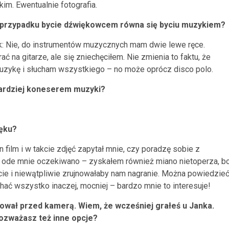
im. Ewentualnie fotografia.
przypadku bycie dźwiękowcem równa się byciu muzykiem?
k: Nie, do instrumentów muzycznych mam dwie lewe ręce.
ć na gitarze, ale się zniechęciłem. Nie zmienia to faktu, że
muzykę i słucham wszystkiego – no może oprócz disco polo.
bardziej koneserem muzyki?
ęku?
film i w takcie zdjęć zapytał mnie, czy poradzę sobie z
go ode mnie oczekiwano – zyskałem również miano nietoperza, b
cie i niewątpliwie zrujnowałaby nam nagranie. Można powiedzieć
hać wszystko inaczej, mocniej – bardzo mnie to interesuje!
ował przed kamerą. Wiem, że wcześniej grałeś u Janka.
ozważasz też inne opcje?