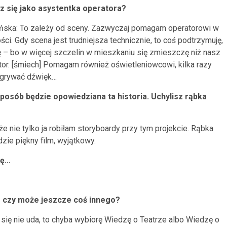
 się jako asystentka operatora?
ńska: To zależy od sceny. Zazwyczaj pomagam operatorowi w
ści. Gdy scena jest trudniejsza technicznie, to coś podtrzymuję,
ę – bo w więcej szczelin w mieszkaniu się zmieszczę niż nasz
or. [śmiech] Pomagam również oświetleniowcowi, kilka razy
agrywać dźwięk…
 sposób będzie opowiedziana ta historia. Uchylisz rąbka
e nie tylko ja robiłam storyboardy przy tym projekcie. Rąbka
ędzie piękny film, wyjątkowy.
rę…
o czy może jeszcze coś innego?
 się nie uda, to chyba wybiorę Wiedzę o Teatrze albo Wiedzę o