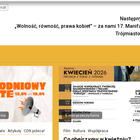
onat
Następn
„Wolność, równość, prawa kobiet” – za nami 17. Manif
Trójmiasto
nia
5 min przeczytania
ate
Artykuły
CDN poleca!
Film
Kultura
Współpraca
Co obejrzymy w kwietniu?