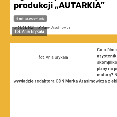
produkcji „AUTARKIA”
5 min przeczytania
09/03/2021
Marek Arasimowicz
fot. Ania Brykała
Co o film
asystentk
fot. Ania Brykała
skompliko
plany na 
maturą? N
wywiadzie redaktora CDN Marka Arasimowicza z ekip