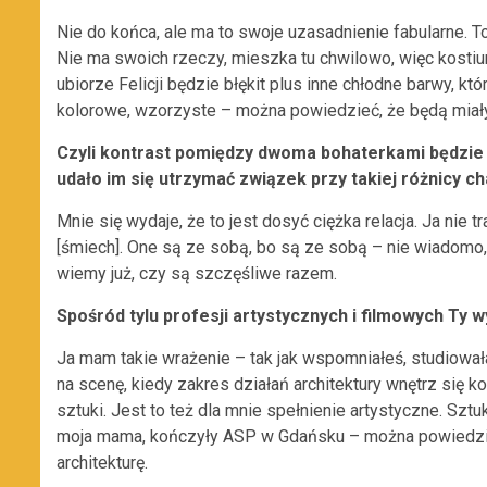
Nie do końca, ale ma to swoje uzasadnienie fabularne. To
Nie ma swoich rzeczy, mieszka tu chwilowo, więc kos
ubiorze Felicji będzie błękit plus inne chłodne barwy, kt
kolorowe, wzorzyste – można powiedzieć, że będą miały
Czyli kontrast pomiędzy dwoma bohaterkami będzie 
udało im się utrzymać związek przy takiej różnicy 
Mnie się wydaje, że to jest dosyć ciężka relacja. Ja nie
[śmiech]. One są ze sobą, bo są ze sobą – nie wiadomo,
wiemy już, czy są szczęśliwe razem.
Spośród tylu profesji artystycznych i filmowych Ty 
Ja mam takie wrażenie – tak jak wspomniałeś, studiował
na scenę, kiedy zakres działań architektury wnętrz się 
sztuki. Jest to też dla mnie spełnienie artystyczne. Szt
moja mama, kończyły ASP w Gdańsku – można powiedzieć
architekturę.