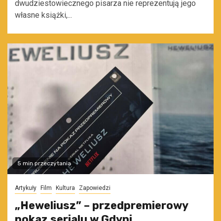
dwudziestowiecznego pisarza nie reprezentują jego
własne książki,...
5 min przeczytania
Artykuły
Film
Kultura
Zapowiedzi
„Heweliusz” – przedpremierowy
pokaz serialu w Gdyni