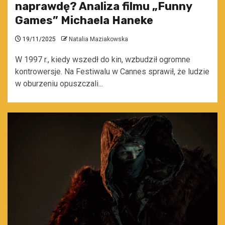
naprawdę? Analiza filmu „Funny
Games” Michaela Haneke
19/11/2025
Natalia Maziakowska
W 1997 r., kiedy wszedł do kin, wzbudził ogromne
kontrowersje. Na Festiwalu w Cannes sprawił, że ludzie
w oburzeniu opuszczali...