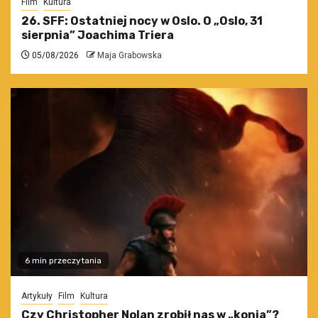
Film
Kultura
26. SFF: Ostatniej nocy w Oslo. O „Oslo, 31
sierpnia” Joachima Triera
05/08/2026
Maja Grabowska
6 min przeczytania
Artykuły
Film
Kultura
Czy Christopher Nolan zrobił nas w „konia”?