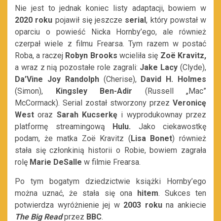
Nie jest to jednak koniec listy adaptacji, bowiem w
2020 roku
pojawił się jeszcze
serial
, który powstał w
oparciu o powieść Nicka Hornby’ego, ale również
czerpał wiele z filmu Frearsa. Tym razem w postać
Roba, a raczej
Robyn Brooks
wcieliła się
Zoë Kravitz,
a wraz z nią pozostałe role zagrali:
Jake Lacy
(Clyde),
Da’Vine Joy Randolph
(Cherise),
David H. Holmes
(Simon),
Kingsley Ben-Adir
(
Russell „Mac”
McCormack). Serial został stworzony przez
Veronicę
West
oraz
Sarah Kucserkę
i
wyprodukownay przez
platformę streamingową
Hulu.
Jako ciekawostkę
podam, że matka Zoë Kravitz (
Lisa Bonet
) również
stała się członkinią historii o Robie, bowiem zagrała
rolę
Marie DeSalle
w filmie Frearsa.
Po tym bogatym dziedzictwie książki Hornby’ego
można uznać, że stała się ona
hitem
. Sukces ten
potwierdza wyróżnienie jej w
2003 roku
na ankiecie
The Big Read
przez
BBC
.