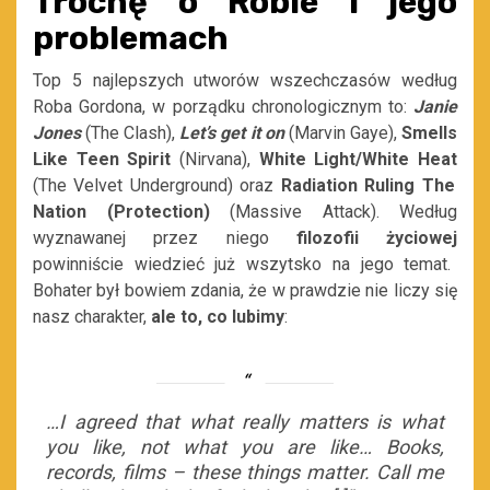
Trochę o Robie i jego
problemach
T
op 5 najlepszych utworów wszechczasów według
Roba Gordona, w porządku chronologicznym to:
Janie
Jones
(The Clash),
Let’s get it on
(Marvin Gaye),
Smells
Like Teen Spirit
(Nirvana),
White Light/White Heat
(The Velvet Underground) oraz
R
adiation Ruling The
Nation (Protection)
(Massive Attack). Według
wyznawanej przez niego
filozofii życiowej
powinniście wiedzieć już wszytsko na jego temat.
Bohater był bowiem zdania, że w prawdzie nie liczy się
nasz charakter,
ale to, co lubimy
:
…I agreed that what really
matters is what
you like, not what you are like… Books,
records, films – these things matter. Call me