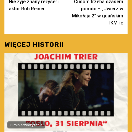
Nie żyje znany reżyser i
Cudom trzeba czasem
wpisy
aktor Rob Reiner
pomóc – „Uwierz w
Mikołaja 2” w gdańskim
IKM-ie
WIĘCEJ HISTORII
8 min przeczytania