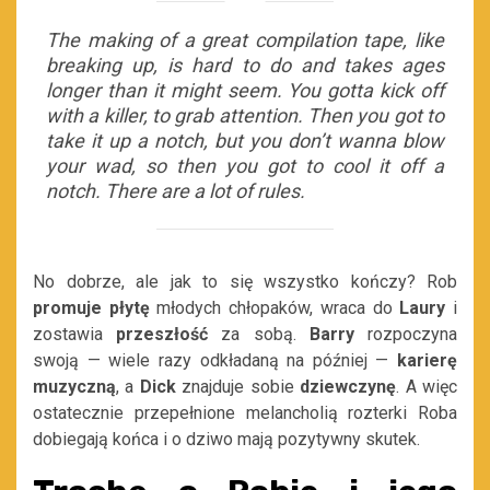
The making of a great compilation tape, like
breaking up, is hard to do and takes ages
longer than it might seem. You gotta kick off
with a killer, to grab attention. Then you got to
take it up a notch, but you don’t wanna blow
your wad, so then you got to cool it off a
notch. There are a lot of rules.
No dobrze, ale jak to się wszystko kończy? Rob
promuje
płytę
młodych chłopaków, wraca do
Laury
i
zostawia
przeszłość
za sobą.
Barry
rozpoczyna
swoją — wiele razy odkładaną na później —
karierę
muzyczną
, a
Dick
znajduje sobie
dziewczynę
. A więc
ostatecznie przepełnione melancholią rozterki Roba
dobiegają końca i o dziwo mają pozytywny skutek.