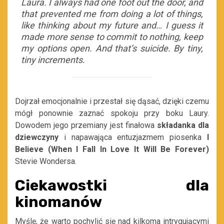
Laura. I always had one foot out the door, and
that prevented me from doing a lot of things,
like thinking about my future and… I guess it
made more sense to commit to nothing, keep
my options open. And that’s suicide. By tiny,
tiny increments
.
Dojrzał
emocjonalnie i przestał się dąsać, dzięki czemu
mógł ponownie zaznać spokoju przy boku Laury.
Dowodem jego przemiany jest finałowa
składanka dla
dziewczyny
i napawająca entuzjazmem piosenka
I
Believe (When I Fall In Love It Will Be Forever)
Stevie Wondersa.
Ciekawostki dla
kinomanów
Myślę, że warto pochylić się nad kilkoma intrygującymi