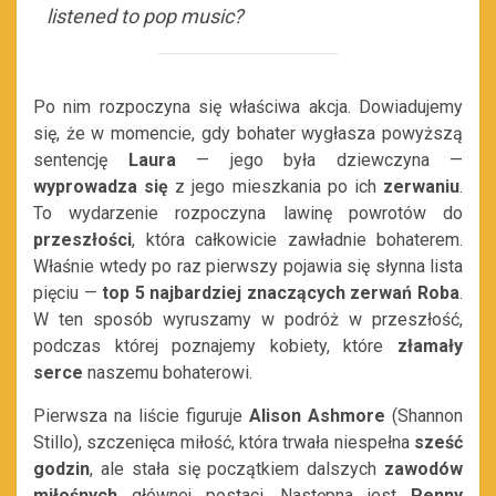
listened to pop music?
Po nim rozpoczyna się właściwa akcja. Dowiadujemy
się, że w momencie, gdy bohater wygłasza powyższą
sentencję
Laura
— jego była dziewczyna —
wyprowadza się
z jego mieszkania po ich
zerwaniu
.
To wydarzenie rozpoczyna lawinę powrotów do
przeszłości
, która całkowicie zawładnie bohaterem.
Właśnie wtedy po raz pierwszy pojawia się słynna lista
pięciu —
top 5 najbardziej znaczących zerwań Roba
.
W ten sposób wyruszamy w podróż w przeszłość,
podczas której poznajemy kobiety, które
złamały
serce
naszemu bohaterowi.
Pierwsza na liście figuruje
Alison Ashmore
(Shannon
Stillo), szczenięca miłość, która trwała niespełna
sześć
godzin
, ale stała się początkiem dalszych
zawodów
miłośnych
głównej postaci. Następna jest
Penny