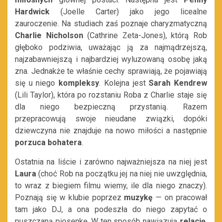
Hardwick
(Joelle Carter)
jako jego licealne
zauroczenie. Na studiach zaś poznaje charyzmatyczną
Charlie Nicholson
(Cathrine Zeta-Jones), którą Rob
głęboko podziwia, uważając ją za najmądrzejszą,
najzabawniejszą i najbardziej wyluzowaną osobę jaką
zna. Jednakże te właśnie cechy sprawiają, że pojawiają
się u niego
kompleksy
. Kolejna jest
Sarah Kendrew
(Lili Taylor), która po rozstaniu Roba z Charlie staje się
dla niego bezpieczną przystanią. Razem
przepracowują swoje nieudane związki, dopóki
dziewczyna nie znajduje na nowo miłości a następnie
porzuca bohatera
.
Ostatnia na liście i zarówno najważniejsza na niej jest
Laura
(choć Rob na początku jej na niej nie uwzględnia,
to wraz z biegiem filmu wiemy, ile dla niego znaczy).
Poznają się w klubie poprzez
muzykę
— on pracował
tam jako DJ, a ona podeszła do niego zapytać o
puszczaną piosenkę. W ten sposób nawiązują
relację
,