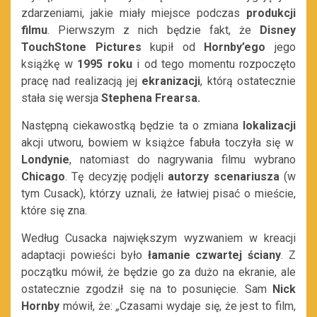
zdarzeniami, jakie miały miejsce podczas
produkcji
filmu
. Pierwszym z nich będzie fakt, że
Disney
TouchStone Pictures
kupił od
Hornby’ego
jego
książkę w
1995 roku
i od tego momentu rozpoczęto
pracę nad realizacją jej
ekranizacji
, którą ostatecznie
stała się wersja
Stephena Frearsa.
Następną ciekawostką będzie ta o zmiana
lokalizacji
akcji utworu, bowiem w książce fabuła toczyła się w
Londynie
, natomiast do nagrywania filmu wybrano
Chicago
. Tę decyzję podjęli
autorzy scenariusza
(w
tym Cusack), którzy uznali, że łatwiej pisać o mieście,
które się zna.
Według Cusacka największym wyzwaniem w kreacji
adaptacji powieści było
łamanie czwartej ściany
. Z
początku mówił, że będzie go za dużo na ekranie, ale
ostatecznie zgodził się na to posunięcie. Sam
Nick
Hornby
mówił, że:
„
Czasami wydaje się, że jest to film,