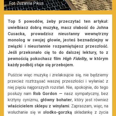
Fot. Zuzanna Pikus
Top 5 powodów, żeby przeczytać ten artykuł:
uwielbiasz dobrą muzykę, masz słabość do Johna
Cusacka, prowadzisz nieustanny wewnętrzny
monolog w swojej głowie, jesteś beznadziejny w
związki i nieustannie rozpamiętujesz przeszłość.
Jeśli przekonało cię to do dalszej lektury, to z
pewnością pokochasz film
High Fidelity
,
w którym
każdy podbój staje się przebojem.
Puśćcie więc muzykę i zrelaksujcie się, nie będziemy
przecież roztrząsać waszej przeszłości i wyłaniać z
niej pięciu najgorszych rozstań. Nie, spokojnie, do tego
posłuży nam
Rob Gordon —
nasz sympatyczny, bez
krztyny cynizmu,
główny bohater
, który jest również
właścicielem sklepu z winylami
. Zapraszam, więc, na
wsłuchanie się w
słodko-gorzką
składankę z życia