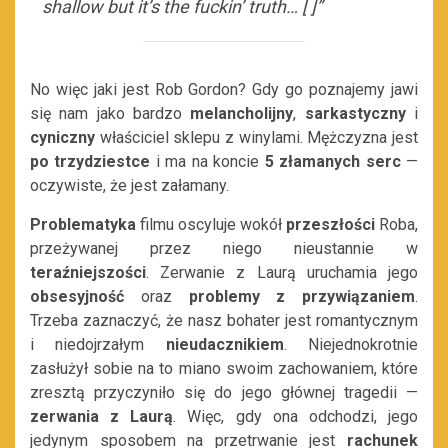
shallow but it’s the fuckin’ truth… [ ]”
No więc jaki jest Rob Gordon? Gdy go poznajemy jawi
się nam jako bardzo
melancholijny
,
sarkastyczny
i
cyniczny
właściciel sklepu z winylami. Mężczyzna jest
po
trzydziestce
i ma na koncie
5 złamanych serc
—
oczywiste, że jest załamany.
Problematyka
filmu oscyluje wokół
przeszłości
Roba,
przeżywanej przez niego nieustannie w
teraźniejszości
. Zerwanie z Laurą uruchamia jego
obsesyjność
oraz
problemy z przywiązaniem
.
Trzeba zaznaczyć, że nasz bohater jest romantycznym
i niedojrzałym
nieudacznikiem
. Niejednokrotnie
zasłużył sobie na to miano swoim zachowaniem, które
zresztą przyczyniło się do jego głównej tragedii —
zerwania z Laurą
. Więc, gdy ona odchodzi, jego
jedynym sposobem na przetrwanie jest
rachunek