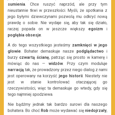
sumienia
. Chce ruszyć naprzód, ale przy tym
nieustannie tkwi w przeszłości. Myśli, że spotkania z
jego byłymi dziewczynami pozwolą mu odkryć nową
prawdę o sobie. Nie wydaje się, aby tak się działo,
raczej popada on w jeszcze większy
egoizm
i
pogłębia obsesje
.
A do tego wszystkiego jesteśmy
zamknięci w
jego
głowie
. Bohater demaskuje nasze
podglądactwo
i
burzy
czwartą ścianę
, patrząc się prosto w kamerę i
mówiąc do nas —
widzów
. Przy czym moduluje
narracją
tak, że prowadzony przez niego dialog z nami
jest operowany na korzyść
jego historii
. Niestety nie
jest w stanie kontrolować otaczającej go
rzeczywistości, więc ta demaskuje go wtedy, gdy się
tego najmniej spodziewa.
Nie bądźmy jednak tak bardzo surowi dla naszego
bohatera. Bo choć
Rob
może wydawać się
niedojrzały
,