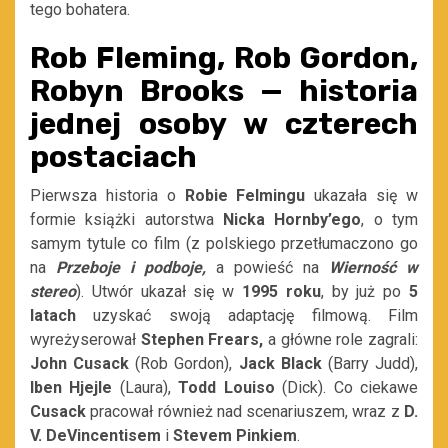
tego bohatera.
Rob Fleming, Rob Gordon,
Robyn Brooks — historia
jednej osoby w czterech
postaciach
Pierwsza historia o
Robie Felmingu
ukazała się w
formie książki autorstwa
Nicka Hornby’ego
, o tym
samym tytule co film (z polskiego przetłumaczono go
na
Przeboje i podboje
,
a powieść na
Wierność w
stereo
). Utwór ukazał się w
1995 roku
, by już po
5
latach
uzyskać swoją adaptację filmową. Film
wyreżyserował
Stephen Frears,
a główne role zagrali:
John Cusack
(Rob Gordon),
Jack Black
(Barry Judd),
Iben Hjejle
(Laura),
Todd Louiso
(Dick). Co ciekawe
Cusack
pracował również nad scenariuszem, wraz z
D.
V. DeVincentisem
i
Stevem Pinkiem
.