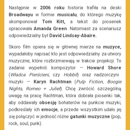
Następnie w
2006 roku
historia trafiła na deski
Broadwayu
w formie
musicalu
, do którego muzykę
skomponował
Tom Kitt,
a tekst do piosenek
opracowała
Amanda Green
. N
atomiast za scenariusz
odpowiedzialny był
David Lindsay-
Abaire.
Skoro film opiera się w głównej mierze na
muzyce,
wypadałoby napisać kto jest odpowiedzialny za utwory
muzyczne, które rozbrzmiewają w trakcie projekcji. To
zadanie wypełnili: kompozytor —
Howard Shore
(
Władca Pierścieni
, czy
Hobbit
)
oraz nadzorczyni
muzyki —
Karyn Rachtman
(
Pulp Fiction
,
Boogie
Nights
,
Romeo + Juliet
). Chcę zwrócić szczególną
uwagę na pracę Rachtman, która dobrała piosenki tak,
aby oddawały
obsesję
bohaterów na punkcie muzyki,
podkreślały ich
emocje
, a przede wszystkim udało jej
się połączyć w jedność różne
gatunki muzyczne
(pop,
rock, soul, punk).