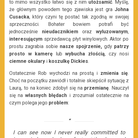
to mimo wszystko łatwo się z nim
utożsamić
. Myślę,
że głównym powodem tego zjawiska jest gra
Johna
Cusacka
, który czyni tę postać tak zgodną w swojej
sprzeczności. Bohater bowiem potrafi być
jednocześnie
nieudacznikiem
oraz
wyluzowanym
,
interesującym
sprzedawcą płyt winylowych. Aktor po
prostu zagrabia sobie
nasze spojrzenie,
gdy
patrzy
prosto w kamerę
lub
wybucha złością
, czy nosi
ciemne okulary
i
koszulkę Dickies
.
Ostatecznie Rob wychodzi na prostą i
zmienia się
.
Choć na początku zawiódł i totalnie skiepścił sytuację z
Laurą, to na koniec zdobył się na
przemianę
. Nauczył
się na
własnych błędach
i zrozumiał ostatecznie na
czym polega jego
problem
:
I can see now I never really committed to