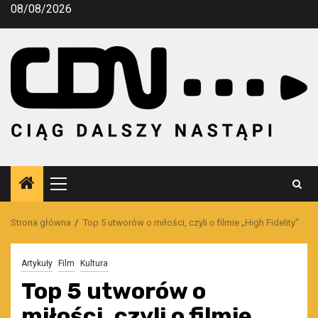
Przejdź
08/08/2026
do
treści
Menu
główne
Strona główna
Top 5 utworów o miłości, czyli o filmie „High Fidelity”
Artykuły
Film
Kultura
Top 5 utworów o
miłości, czyli o filmie