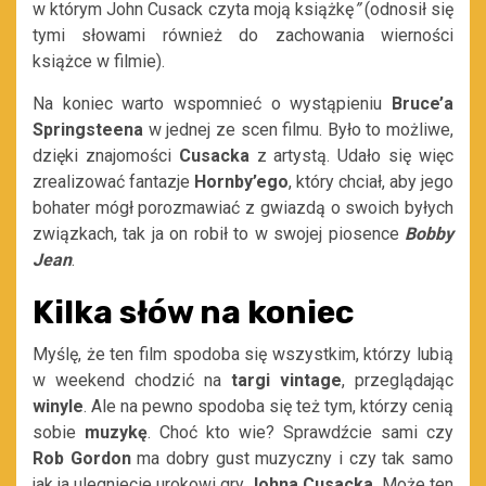
w którym John Cusack czyta moją książkę
”
(odnosił się
tymi słowami również do zachowania wierności
książce w filmie).
Na koniec warto wspomnieć o wystąpieniu
Bruce’a
Springsteena
w jednej ze scen filmu. Było to możliwe,
dzięki znajomości
Cusacka
z artystą. Udało się więc
zrealizować fantazje
Hornby’ego
, który chciał, aby jego
bohater mógł porozmawiać z gwiazdą o swoich byłych
związkach, tak ja on robił to w swojej piosence
Bobby
Jean
.
Kilka słów na koniec
Myślę, że ten film spodoba się wszystkim, którzy lubią
w weekend chodzić na
targi vintage
, przeglądając
winyle
. Ale na pewno spodoba się też tym, którzy cenią
sobie
muzykę
. Choć kto wie? Sprawdźcie sami czy
Rob Gordon
ma dobry gust muzyczny i czy tak samo
jak ja ulegniecie urokowi gry
Johna Cusacka.
Może ten