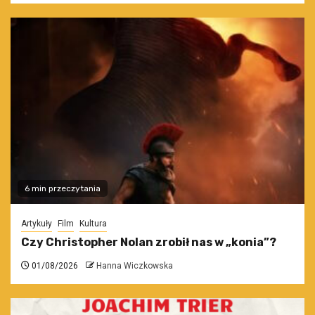
6 min przeczytania
Artykuły
Film
Kultura
Czy Christopher Nolan zrobił nas w „konia”?
01/08/2026
Hanna Wiczkowska