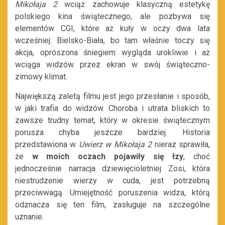
Mikołaja 2
wciąż zachowuje klasyczną estetykę
polskiego kina świątecznego, ale pozbywa się
elementów CGI, które aż kuły w oczy dwa lata
wcześniej. Bielsko-Biała, bo tam właśnie toczy się
akcja, oprószona śniegiem wygląda urokliwie i aż
wciąga widzów przez ekran w swój świąteczno-
zimowy klimat.
Największą zaletą filmu jest jego przesłanie i sposób,
w jaki trafia do widzów. Choroba i utrata bliskich to
zawsze trudny temat, który w okresie świątecznym
porusza chyba jeszcze bardziej. Historia
przedstawiona w
Uwierz w Mikołaja 2
nieraz sprawiła,
że
w moich oczach pojawiły się łzy
, choć
jednocześnie narracja dziewięcioletniej Zosi, która
niestrudzenie wierzy w cuda, jest potrzebną
przeciwwagą. Umiejętność poruszenia widza, którą
odznacza się ten film, zasługuje na szczególne
uznanie.