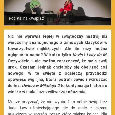
Fot. Kalina Kwapisz
Nic nie wprawia lepiej w świąteczny nastrój
niż
wieczorny seans jednego z zimowych klasyków
w
towarzystwie najbliższych. Ale ile razy można
oglądać to samo? W kółko tylko
Kevin
i
Listy do M
.
Oczywiście – nie można zaprzeczyć, że mają swój
urok. Czasami jednak chciałoby się obejrzeć coś
nowego. W te święta z odsieczą przychodzi
opowieść wigilijna, która potrafi bawić i wzruszać
do łez.
Uwierz w Mikołaja 2
to kontynuacja historii o
wierze w cuda i szczęśliwe zakończenia.
Muszę przyznać, że nie wyobrażam sobie świąt bez
Jude Law uśmiechającego się do mnie z ekranu
telewizora w sposób, przez który miękną kolana. Nie