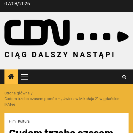
Przejdź
07/08/2026
do
treści
Menu
główne
Strona główna
Cudom trzeba czasem pomóc – „Uwierz w Mikołaja 2” w gdańskim
IKM-ie
Film
Kultura