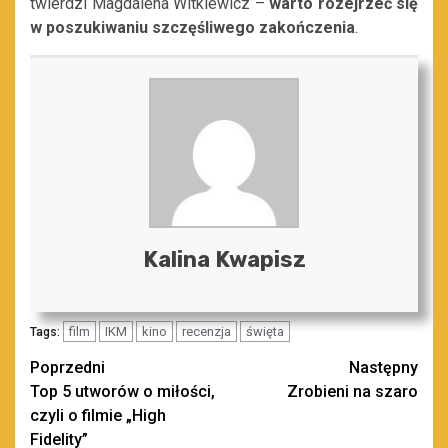
twierdzi Magdalena Witkiewicz –
warto rozejrzeć się
w poszukiwaniu szczęśliwego zakończenia
.
Kalina Kwapisz
film
IKM
kino
recenzja
święta
Tags:
Zobacz
Poprzedni
Następny
Top 5 utworów o miłości,
Zrobieni na szaro
wpisy
czyli o filmie „High
Fidelity”