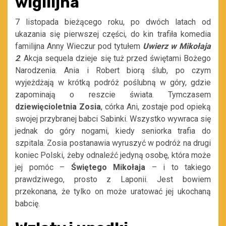
wigilijna
7 listopada bieżącego roku, po dwóch latach od
ukazania się pierwszej części, do kin trafiła komedia
familijna Anny Wieczur pod tytułem
Uwierz w Mikołaja
2
. Akcja sequela dzieje się tuż przed świętami Bożego
Narodzenia. Ania i Robert biorą ślub, po czym
wyjeżdżają w krótką podróż poślubną w góry, gdzie
zapominają o reszcie świata. Tymczasem
dziewięcioletnia Zosia
, córka Ani, zostaje pod opieką
swojej przybranej babci Sabinki. Wszystko wywraca się
jednak do góry nogami, kiedy seniorka trafia do
szpitala. Zosia postanawia wyruszyć w podróż na drugi
koniec Polski, żeby odnaleźć jedyną osobę, która może
jej pomóc –
Świętego Mikołaja
– i to takiego
prawdziwego, prosto z Laponii. Jest bowiem
przekonana, że tylko on może uratować jej ukochaną
babcię.