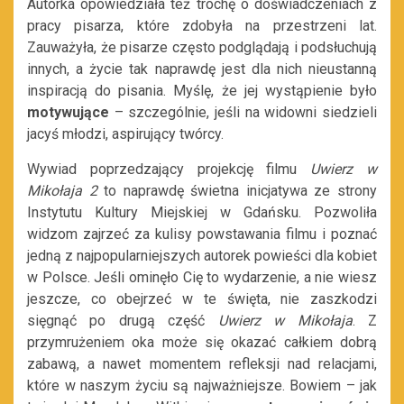
Autorka opowiedziała też trochę o doświadczeniach z
pracy pisarza, które zdobyła na przestrzeni lat.
Zauważyła, że pisarze często podglądają i podsłuchują
innych, a życie tak naprawdę jest dla nich nieustanną
inspiracją do pisania. Myślę, że jej wystąpienie było
motywujące
– szczególnie, jeśli na widowni siedzieli
jacyś młodzi, aspirujący twórcy.
Wywiad poprzedzający projekcję filmu
Uwierz w
Mikołaja 2
to naprawdę świetna inicjatywa ze strony
Instytutu Kultury Miejskiej w Gdańsku. Pozwoliła
widzom zajrzeć za kulisy powstawania filmu i poznać
jedną z najpopularniejszych autorek powieści dla kobiet
w Polsce. Jeśli ominęło Cię to wydarzenie, a nie wiesz
jeszcze, co obejrzeć w te święta, nie zaszkodzi
sięgnąć po drugą część
Uwierz w Mikołaja
. Z
przymrużeniem oka może się okazać całkiem dobrą
zabawą, a nawet momentem refleksji nad relacjami,
które w naszym życiu są najważniejsze. Bowiem – jak