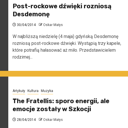
Post-rockowe dźwięki rozniosą
Desdemonę
30/04/2014
Oskar Małys
W najbliższą niedzielę (4 maja) gdyńską Desdemonę
rozniosą post-rockowe dźwięki. Wystąpią trzy kapele,
które potrafią hałasować aż miło. Przedstawicielem
rodzimej...
Artykuły
Kultura
Muzyka
The Fratellis: sporo energii, ale
emocje zostały w Szkocji
28/04/2014
Oskar Małys