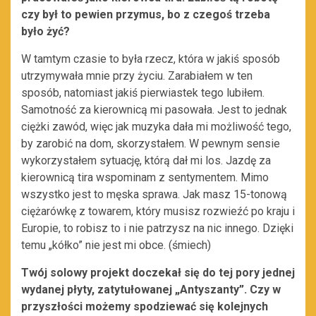
czy był to pewien przymus, bo z czegoś trzeba
było żyć?
W tamtym czasie to była rzecz, która w jakiś sposób
utrzymywała mnie przy życiu. Zarabiałem w ten
sposób, natomiast jakiś pierwiastek tego lubiłem.
Samotność za kierownicą mi pasowała. Jest to jednak
ciężki zawód, więc jak muzyka dała mi możliwość tego,
by zarobić na dom, skorzystałem. W pewnym sensie
wykorzystałem sytuację, którą dał mi los. Jazdę za
kierownicą tira wspominam z sentymentem. Mimo
wszystko jest to męska sprawa. Jak masz 15-tonową
ciężarówkę z towarem, który musisz rozwieźć po kraju i
Europie, to robisz to i nie patrzysz na nic innego. Dzięki
temu „kółko” nie jest mi obce. (śmiech)
Twój solowy projekt doczekał się do tej pory jednej
wydanej płyty, zatytułowanej „Antyszanty”. Czy w
przyszłości możemy spodziewać się kolejnych