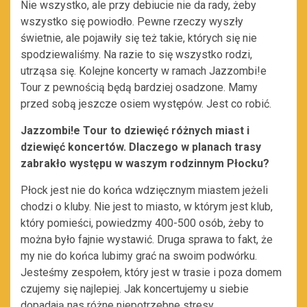
Nie wszystko, ale przy debiucie nie da rady, żeby
wszystko się powiodło. Pewne rzeczy wyszły
świetnie, ale pojawiły się też takie, których się nie
spodziewaliśmy. Na razie to się wszystko rodzi,
utrząsa się. Kolejne koncerty w ramach Jazzombi!e
Tour z pewnością będą bardziej osadzone. Mamy
przed sobą jeszcze osiem występów. Jest co robić.
Jazzombi!e Tour to dziewięć różnych miast i
dziewięć koncertów. Dlaczego w planach trasy
zabrakło występu w waszym rodzinnym Płocku?
Płock jest nie do końca wdzięcznym miastem jeżeli
chodzi o kluby. Nie jest to miasto, w którym jest klub,
który pomieści, powiedzmy 400-500 osób, żeby to
można było fajnie wystawić. Druga sprawa to fakt, że
my nie do końca lubimy grać na swoim podwórku.
Jesteśmy zespołem, który jest w trasie i poza domem
czujemy się najlepiej. Jak koncertujemy u siebie
dopadają nas różne niepotrzebne stresy.