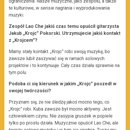
ograniczenia. Nasze muzyczne, jako zespołu, a także
te kulturowe, w sensie nagrania i wyprodukowania
muzyki.
Zespół Lao Che jakiś czas temu opuścił gitarzysta
Jakub „Krojc” Pokorski. Utrzymujecie jakiś kontakt
z „Krojcem”?
Mamy stały kontakt. „Krojc” robi swoją muzykę, bo
zawsze lubił zaszywać się w ramach solowych
projektów i to kontynuuje. Cały czas działa sprawnie na
tym polu.
Podoba ci się kierunek w jakim „Krojc” poszedł w
swojej twórczości?
Przyznam się, że nie śledzę jakoś mocno tego, co
„Krojc” robi. Kuba zawsze był mocno aktywny. Jest
człowiekiem czynu. Nie zasypia gruszek w popiele
tylko po prostu działa. Muzycznie opuścił Lao Che, ale
tworzy solowo muzykę i w tym się spełnia. Życzę mu