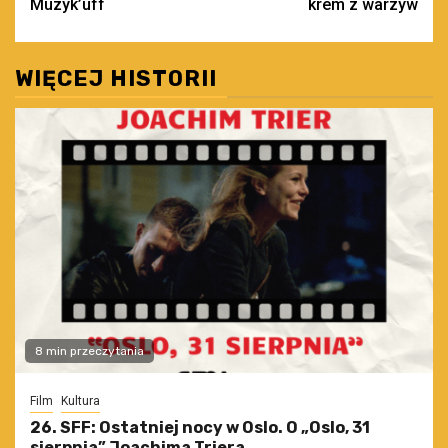
Muzyk’uff
krem z warzyw
WIĘCEJ HISTORII
8 min przeczytania
Film
Kultura
26. SFF: Ostatniej nocy w Oslo. O „Oslo, 31
sierpnia” Joachima Triera