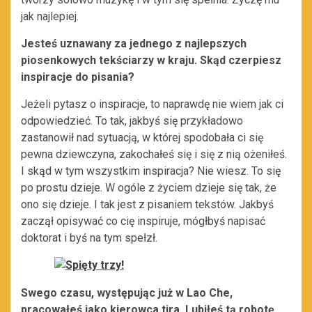
jak najlepiej.
Jesteś uznawany za jednego z najlepszych
piosenkowych tekściarzy w kraju. Skąd czerpiesz
inspiracje do pisania?
Jeżeli pytasz o inspiracje, to naprawdę nie wiem jak ci
odpowiedzieć. To tak, jakbyś się przykładowo
zastanowił nad sytuacją, w której spodobała ci się
pewna dziewczyna, zakochałeś się i się z nią ożeniłeś.
I skąd w tym wszystkim inspiracja? Nie wiesz. To się
po prostu dzieje. W ogóle z życiem dzieje się tak, że
ono się dzieje. I tak jest z pisaniem tekstów. Jakbyś
zaczął opisywać co cię inspiruje, mógłbyś napisać
doktorat i byś na tym spełzł.
Swego czasu, występując już w Lao Che,
pracowałeś jako kierowca tira. Lubiłeś tą robotę