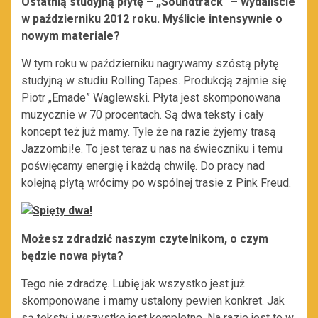
Ostatnią studyjną płytę – „Soundtrack” – wydaliście
w październiku 2012 roku. Myślicie intensywnie o
nowym materiale?
W tym roku w październiku nagrywamy szóstą płytę
studyjną w studiu Rolling Tapes. Produkcją zajmie się
Piotr „Emade” Waglewski. Płyta jest skomponowana
muzycznie w 70 procentach. Są dwa teksty i cały
koncept też już mamy. Tyle że na razie żyjemy trasą
Jazzombi!e. To jest teraz u nas na świeczniku i temu
poświęcamy energię i każdą chwilę. Do pracy nad
kolejną płytą wrócimy po wspólnej trasie z Pink Freud.
Możesz zdradzić naszym czytelnikom, o czym
będzie nowa płyta?
Tego nie zdradzę. Lubię jak wszystko jest już
skomponowane i mamy ustalony pewien konkret. Jak
są teksty i wszystko jest kompletne. Na razie jest to w