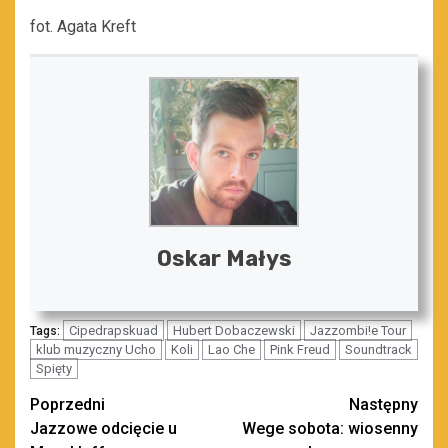
fot. Agata Kreft
Oskar Małys
Cipedrapskuad
Hubert Dobaczewski
Jazzombi!e Tour
Tags:
klub muzyczny Ucho
Koli
Lao Che
Pink Freud
Soundtrack
Spięty
Zobacz
Poprzedni
Następny
Jazzowe odcięcie u
Wege sobota: wiosenny
wpisy