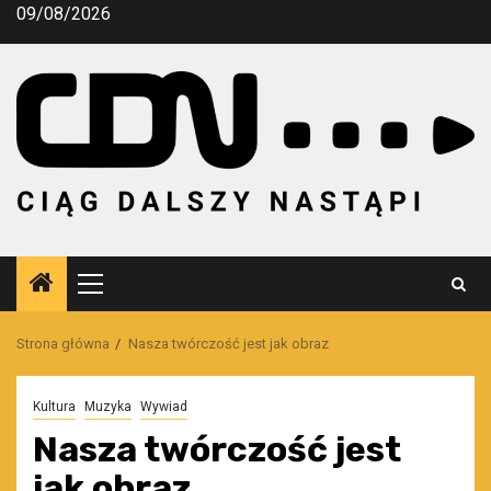
Przejdź
09/08/2026
do
treści
Menu
główne
Strona główna
Nasza twórczość jest jak obraz
Kultura
Muzyka
Wywiad
Nasza twórczość jest
jak obraz