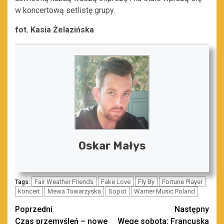
w koncertową setlistę grupy.
fot. Kasia Żelazińska
Oskar Małys
Fair Weather Friends
Fake Love
Fly By
Fortune Player
Tags:
koncert
Mewa Towarzyska
Sopot
Warner Music Poland
Zobacz
Poprzedni
Następny
Czas przemyśleń – nowe
Wege sobota: Francuska