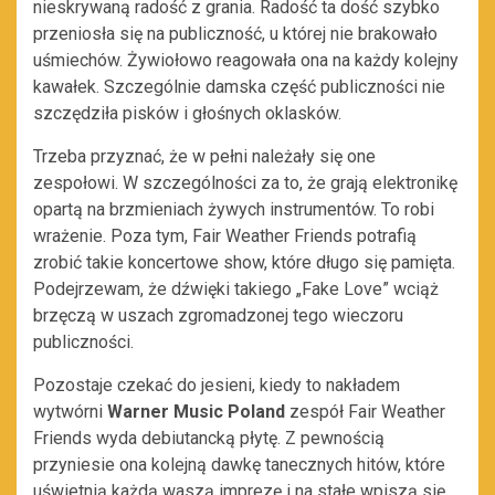
nieskrywaną radość z grania. Radość ta dość szybko
przeniosła się na publiczność, u której nie brakowało
uśmiechów. Żywiołowo reagowała ona na każdy kolejny
kawałek. Szczególnie damska część publiczności nie
szczędziła pisków i głośnych oklasków.
Trzeba przyznać, że w pełni należały się one
zespołowi. W szczególności za to, że grają elektronikę
opartą na brzmieniach żywych instrumentów. To robi
wrażenie. Poza tym, Fair Weather Friends potrafią
zrobić takie koncertowe show, które długo się pamięta.
Podejrzewam, że dźwięki takiego „Fake Love” wciąż
brzęczą w uszach zgromadzonej tego wieczoru
publiczności.
Pozostaje czekać do jesieni, kiedy to nakładem
wytwórni
Warner Music Poland
zespół Fair Weather
Friends wyda debiutancką płytę. Z pewnością
przyniesie ona kolejną dawkę tanecznych hitów, które
uświetnią każdą waszą imprezę i na stałe wpiszą się