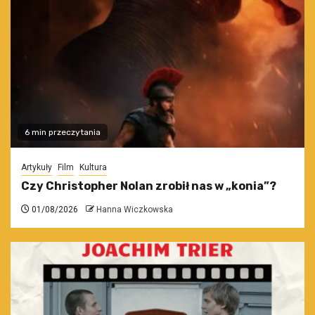
6 min przeczytania
Artykuły
Film
Kultura
Czy Christopher Nolan zrobił nas w „konia”?
01/08/2026
Hanna Wiczkowska