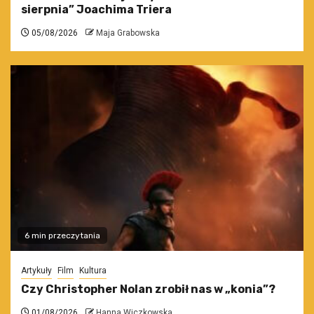
sierpnia” Joachima Triera
05/08/2026
Maja Grabowska
6 min przeczytania
Artykuły
Film
Kultura
Czy Christopher Nolan zrobił nas w „konia”?
01/08/2026
Hanna Wiczkowska