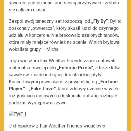
utworem publiczności pod sceną przybywało i zrobiło
się całkiem ciasno.
Zespół swój taneczny set rozpoczął od
„Fly By”
. Był to
doskonały „otwieracz”, który skusił ludzi do czynnego
udziału w koncercie. Nie brakowało szalonych tańców,
które miały miejsce również na scenie. W nich brylował
wokalista grupy – Michał.
Tego wieczoru Fair Weather Friends zaprezentowali
materiał ze swojej epki
„Eclectic Pixels”
, a także kilka
kawałków z nadchodzącej debiutanckiej płyty.
Koncertowymi pewniakami z pewnością są
„Fortune
Player”
i
„Fake Love”
, które zdobyły uznanie w wielu
rozgłośniach radiowych i doskonale potrafią rozbujać
podczas występów na żywo.
U chłopaków z Fair Weather Friends widać było