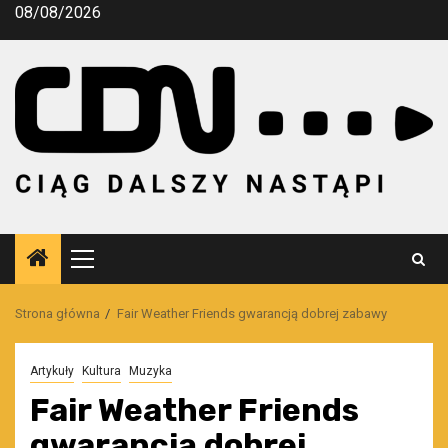
Przejdź
08/08/2026
do
treści
Menu
główne
Strona główna
Fair Weather Friends gwarancją dobrej zabawy
Artykuły
Kultura
Muzyka
Fair Weather Friends
gwarancją dobrej