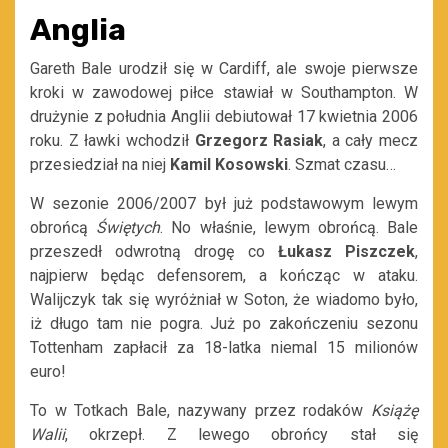
Anglia
Gareth Bale urodził się w Cardiff, ale swoje pierwsze
kroki w zawodowej piłce stawiał w Southampton. W
drużynie z południa Anglii debiutował 17 kwietnia 2006
roku. Z ławki wchodził
Grzegorz Rasiak
, a cały mecz
przesiedział na niej
Kamil Kosowski
. Szmat czasu…
W sezonie 2006/2007 był już podstawowym lewym
obrońcą
Świętych
. No właśnie, lewym obrońcą. Bale
przeszedł odwrotną drogę co
Łukasz Piszczek
,
najpierw będąc defensorem, a kończąc w ataku.
Walijczyk tak się wyróżniał w Soton, że wiadomo było,
iż długo tam nie pogra. Już po zakończeniu sezonu
Tottenham zapłacił za 18-latka niemal 15 milionów
euro!
To w Totkach Bale, nazywany przez rodaków
Książę
Walii
, okrzepł. Z lewego obrońcy stał się