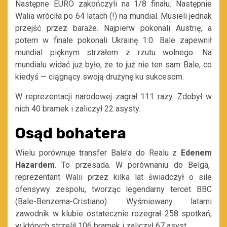
Następne EURO zakończyli na 1/8 finału. Następnie
Walia wróciła po 64 latach (!) na mundial. Musieli jednak
przejść przez baraże. Najpierw pokonali Austrię, a
potem w finale pokonali Ukrainę 1:0. Bale zapewnił
mundial pięknym strzałem z rzutu wolnego. Na
mundialu widać już było, że to już nie ten sam Bale, co
kiedyś — ciągnący swoją drużynę ku sukcesom.
W reprezentacji narodowej zagrał 111 razy. Zdobył w
nich 40 bramek i zaliczył 22 asysty.
Osąd bohatera
Wielu porównuje transfer Bale’a do Realu z
Edenem
Hazardem
. To przesada. W porównaniu do Belga,
reprezentant Walii przez kilka lat świadczył o sile
ofensywy zespołu, tworząc legendarny tercet BBC
(Bale-Benzema-Cristiano). Wyśmiewany latami
zawodnik w klubie ostatecznie rozegrał 258 spotkań,
w których strzelił 106 bramek i zaliczył 67 asyst.