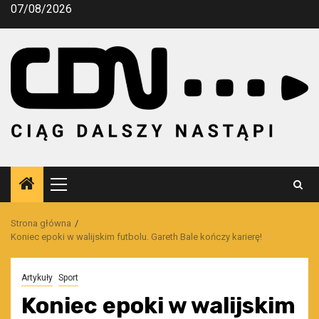
Przejdź
07/08/2026
do
treści
Menu
główne
Strona główna
Koniec epoki w walijskim futbolu. Gareth Bale kończy karierę!
Artykuły
Sport
Koniec epoki w walijskim