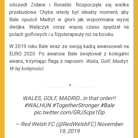
odszedł Zidane i Ronaldo. Rozpoczęła się wielka
przebudowa. Chyba wtedy był idealny moment, aby
Bale opuścił Madryt w glorii jak wspomniana wyżej
dwójka. Walijczyk coraz więcej czasu spędzał na
polach golfowych i u fizjoterapeuty niż na boisku.
W 2019 roku Bale wraz ze swoją kadrą awansowali na
EURO 2020. Po awansie Bale świętował z kolegami
awans, trzymając flagę z napisem:
Walia, Golf, Madryt.
W tej kolejności
.
WALES, GOLF, MADRID…in that order!!
#WALHUN
#TogetherStronger
#Bale
pic.twitter.com/GRJ5cps1Dp
— Red Welsh FC (@RedWelshFC)
November
19, 2019