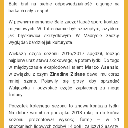
Bale brał na siebie odpowiedzialność, ciągnąc na
barkach cały zespół.
W pewnym momencie Bale zaczął łapać sporo kontuzji
mięśniowych. W Tottenhamie był szczupłym, szybkim
jak błyskawica skrzydłowym. W Madrycie zaczął
wyglądać bardziej jak kulturysta.
Większą część sezonu 2016/2017 spędził, lecząc
najpierw uraz stawu skokowego, a potem łydki. Do tego
w międzyczasie eksplodował talent
Marco Asensio
,
w związku z czym
Zinedine Zidane
dawał mu coraz
mniej szans. Pojawiły się głosy, aby sprzedać
Walijczyka i odzyskać część zapłaconej za niego
fortuny.
Początek kolejnego sezonu to znowu kontuzja łydki.
Na dobre wrócił na początku 2018 roku, a do końca
sezonu prezentował wysoką formę — w 21
spotkaniach ligowych zdobył 14 goli i zaliczył 2 asysty.