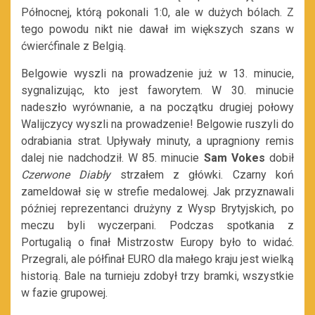
Północnej, którą pokonali 1:0, ale w dużych bólach. Z
tego powodu nikt nie dawał im większych szans w
ćwierćfinale z Belgią.
Belgowie wyszli na prowadzenie już w 13. minucie,
sygnalizując, kto jest faworytem. W 30. minucie
nadeszło wyrównanie, a na początku drugiej połowy
Walijczycy wyszli na prowadzenie! Belgowie ruszyli do
odrabiania strat. Upływały minuty, a upragniony remis
dalej nie nadchodził. W 85. minucie
Sam Vokes
dobił
Czerwone Diabły
strzałem z główki. Czarny koń
zameldował się w strefie medalowej. Jak przyznawali
później reprezentanci drużyny z Wysp Brytyjskich, po
meczu byli wyczerpani. Podczas spotkania z
Portugalią o finał Mistrzostw Europy było to widać.
Przegrali, ale półfinał EURO dla małego kraju jest wielką
historią. Bale na turnieju zdobył trzy bramki, wszystkie
w fazie grupowej.