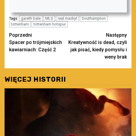
gareth bale
MLS
real madryt
Southampton
Tags:
tottenham
tottenham hotspur
Zobacz
Poprzedni
Następny
Spacer po trójmiejskich
Kreatywność is dead, czyli
wpisy
kawiarniach: Część 2
jak pisać, kiedy pomysłu i
weny brak
WIĘCEJ HISTORII