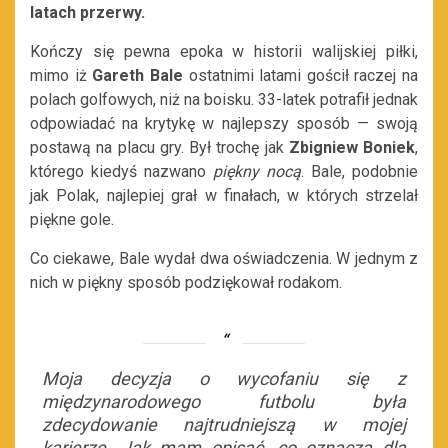
latach przerwy.
Kończy się pewna epoka w historii walijskiej piłki,
mimo iż
Gareth Bale
ostatnimi latami gościł raczej na
polach golfowych, niż na boisku. 33-latek potrafił jednak
odpowiadać na krytykę w najlepszy sposób — swoją
postawą na placu gry. Był trochę jak
Zbigniew Boniek
,
którego kiedyś nazwano
piękny nocą
. Bale, podobnie
jak Polak, najlepiej grał w finałach, w których strzelał
piękne gole.
Co ciekawe, Bale wydał dwa oświadczenia. W jednym z
nich w piękny sposób podziękował rodakom.
Moja decyzja o wycofaniu się z
międzynarodowego futbolu była
zdecydowanie najtrudniejszą w mojej
karierze. Jak mam opisać, co oznacza dla