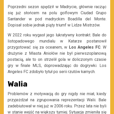
Poprzedni sezon spędził w Madrycie, głównie racząc
się już słońcem na polu golfowym Ciudad Grupo
Santander w pod madryckim Boadilla del Monte.
Dopisał sobie jednak piąty triumf w Lidze Mistrzów.
W 2022 roku wygasł jego lukratywny kontrakt. Bale do
listopadowego mundialu w Katarze postanowił
przygotować się za oceanem, w
Los Angeles FC
. W
drużynie z Miasta Aniołów nie był pierwszoplanową
postacią, ale to on strzelił gola w doliczonym czasie
gry w finale MLS, doprowadzając do dogrywki. Los
Angeles FC zdobyło tytuł po serii rzutów karnych.
Walia
Problemów z motywacją do gry nigdy nie miał, kiedy
przyjeżdżał na zgrupowania reprezentacji Walii. Bale
zadebiutował w niej już w 2006 roku. Przez lata nie byli
w stanie wejść na większy turniej. Sytuacja zmieniła się