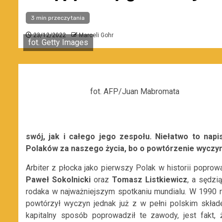
3 min przeczytania
23/12/2022
Marceli Gohr
fot. Getty Images
fot. AFP/Juan Mabromata
swój, jak i całego jego zespołu. Niełatwo to napi
Polaków za naszego życia, bo o powtórzenie wyczynu
Arbiter z płocka jako pierwszy Polak w historii poprowa
Paweł Sokolnicki
oraz
Tomasz Listkiewicz
, a sędzi
rodaka w najważniejszym spotkaniu mundialu. W 1990 
powtórzył wyczyn jednak już z w pełni polskim skł
kapitalny sposób poprowadził te zawody, jest fakt