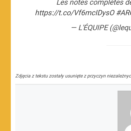
Les notes complètes de
https://t.co/Vf6mcIDysO
#AR
— L'ÉQUIPE (@leq
Zdjęcia z tekstu zostały usunięte z przyczyn niezależnyc