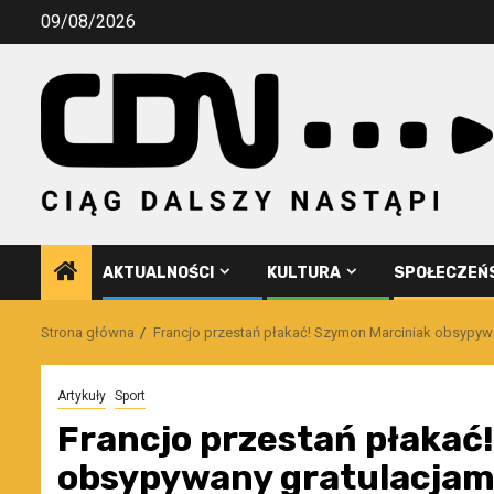
Przejdź
09/08/2026
do
treści
AKTUALNOŚCI
KULTURA
SPOŁECZEŃ
Strona główna
Francjo przestań płakać! Szymon Marciniak obsypywa
Artykuły
Sport
Francjo przestań płakać
obsypywany gratulacjami