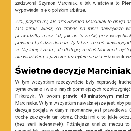
zadzwonił Szymon Marciniak, a tak właściwie to
Pier
wypowiadał się o polskim arbitrze.
Zibi, przykro mi, ale dziś Szymon Marciniak to druga n
lata temu. Wiesz, co zrobiło na mnie największe wr
prowadziłby mecz tak, jak on to zrobił, przy wszystki
powinna być dziś dumna. Ty także. To coś niewiarygodne
że Cię lubię i znam, ale dlatego, że dziś Marciniak był 
nie widziałem, a przecież też byłem sędzią —
komentowa
Świetne decyzje Marcinia
W tym wszystkim rzeczywiście były naprawdę trudne d
symulowanie i wiele innych pomniejszych rozstrzygnięć
Piłkarzyki. W swoim
prawie 40-minutowym materi
Marciniaka. W tym wszystkim najważniejsze jest, aby pamię
decyzja podjęta w danym momencie jest prawidłowa. O
trochę zakrzywia ten obraz. Chodzi mi o to, jakie odcz
(bez serii jedenastek). Późniejsza analiza meczu to