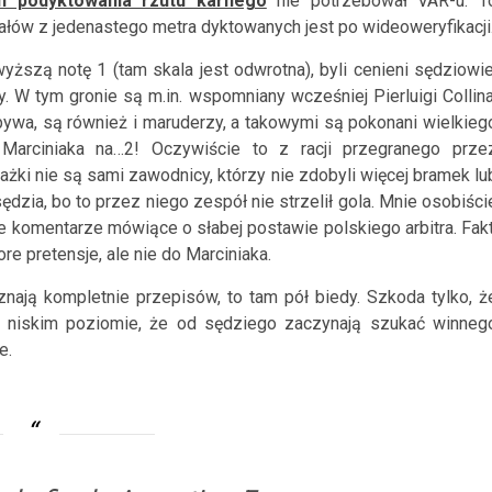
ch podyktowania rzutu karnego
nie potrzebował VAR-u. T
ałów z jedenastego metra dyktowanych jest po wideoweryfikacji
yższą notę 1 (tam skala jest odwrotna), byli cenieni sędziowie
W tym gronie są m.in. wspomniany wcześniej Pierluigi Collina
ywa, są również i maruderzy, a takowymi są pokonani wielkieg
ł Marciniaka na…2! Oczywiście to z racji przegranego prze
ażki nie są sami zawodnicy, którzy nie zdobyli więcej bramek lu
sędzia, bo to przez niego zespół nie strzelił gola. Mnie osobiści
ie komentarze mówiące o słabej postawie polskiego arbitra. Fakt
e pretensje, ale nie do Marciniaka.
nają kompletnie przepisów, to tam pół biedy. Szkoda tylko, ż
ak niskim poziomie, że od sędziego zaczynają szukać winneg
e.