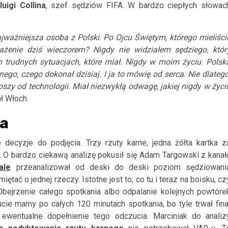
luigi Collina
, szef sędziów FIFA. W bardzo ciepłych słowac
ajważniejsza osoba z Polski. Po Ojcu Świętym, którego mieliści
ażenie dziś wieczorem? Nigdy nie widziałem sędziego, któr
ch trudnych sytuacjach, które miał. Nigdy w moim życiu. Polsk
go, czego dokonał dzisiaj. I ja to mówię od serca. Nie dlatego
lepszy od technologii. Miał niezwykłą odwagę, jakiej nigdy w życi
ł Włoch.
ka
ecyzje do podjęcia. Trzy rzuty karne, jedna żółta kartka z
. O bardzo ciekawą analizę pokusił się Adam Targowski z kanał
ale
przeanalizował od deski do deski poziom sędziowani
tać o jednej rzeczy. Istotne jest to, co tu i teraz na boisku, cz
bejrzenie całego spotkania albo odpalanie kolejnych powtóre
ucie mamy po całych 120 minutach spotkania, bo tyle trwał fina
 ewentualne dopełnienie tego odczucia. Marciniak do analiz