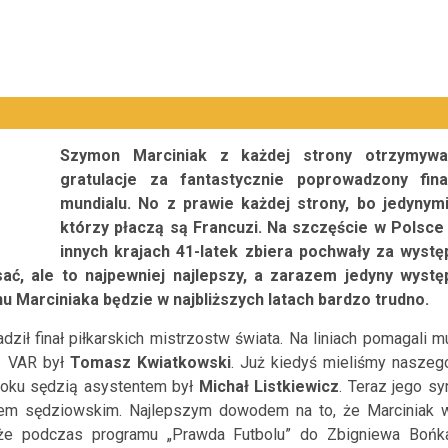
Szymon Marciniak z każdej strony otrzymywa
gratulacje za fantastycznie poprowadzony fina
mundialu. No z prawie każdej strony, bo jedynymi
którzy płaczą są Francuzi. Na szczęście w Polsce 
innych krajach 41-latek zbiera pochwały za wystę
sać, ale to najpewniej najlepszy, a zarazem jedyny wystę
 Marciniaka będzie w najbliższych latach bardzo trudno.
dził finał piłkarskich mistrzostw świata. Na liniach pomagali m
ą VAR był
Tomasz Kwiatkowski
. Już kiedyś mieliśmy naszeg
roku sędzią asystentem był
Michał Listkiewicz
. Teraz jego sy
adem sędziowskim. Najlepszym dowodem na to, że Marciniak 
, że podczas programu „Prawda Futbolu” do Zbigniewa Bońk