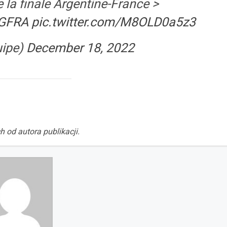
 la finale Argentine-France >
GFRA
pic.twitter.com/M8OLD0a5z3
uipe)
December 18, 2022
h od autora publikacji.