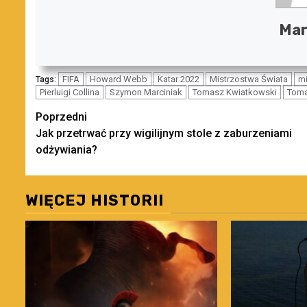
Mar
FIFA
Howard Webb
Katar 2022
Mistrzostwa Świata
mi
Tags:
Pierluigi Collina
Szymon Marciniak
Tomasz Kwiatkowski
Toma
Zobacz
Poprzedni
Jak przetrwać przy wigilijnym stole z zaburzeniami
wpisy
odżywiania?
WIĘCEJ HISTORII