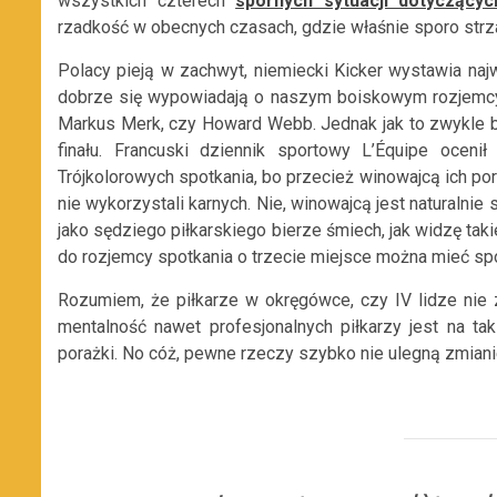
wszystkich czterech
spornych sytuacji dotyczący
rzadkość w obecnych czasach, gdzie właśnie sporo strz
Polacy pieją w zachwyt, niemiecki Kicker wystawia najw
dobrze się wypowiadają o naszym boiskowym rozjemcy. 
Markus Merk, czy Howard Webb. Jednak jak to zwykle b
finału. Francuski dziennik sportowy L’Équipe oceni
Trójkolorowych spotkania, bo przecież winowajcą ich por
nie wykorzystali karnych. Nie, winowajcą jest naturalnie 
jako sędziego piłkarskiego bierze śmiech, jak widzę tak
do rozjemcy spotkania o trzecie miejsce można mieć spor
Rozumiem, że piłkarze w okręgówce, czy IV lidze nie z
mentalność nawet profesjonalnych piłkarzy jest na t
porażki. No cóż, pewne rzeczy szybko nie ulegną zmiani