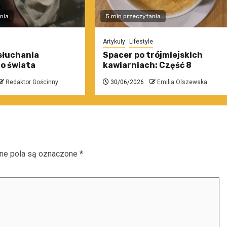
nia
5 min przeczytania
Artykuły
Lifestyle
słuchania
Spacer po trójmiejskich
o świata
kawiarniach: Część 8
Redaktor Gościnny
30/06/2026
Emilia Olszewska
e pola są oznaczone
*