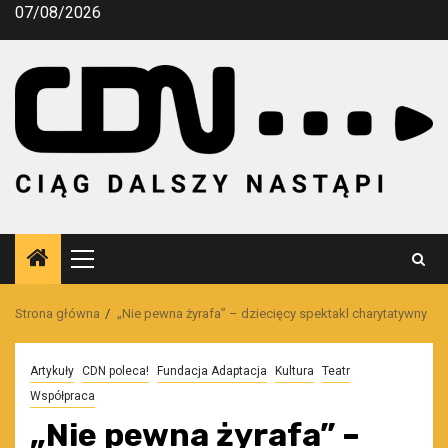
Przejdź
07/08/2026
do
treści
Menu
główne
Strona główna
„Nie pewna żyrafa” – dziecięcy spektakl charytatywny
Artykuły
CDN poleca!
Fundacja Adaptacja
Kultura
Teatr
Współpraca
„Nie pewna żyrafa” –