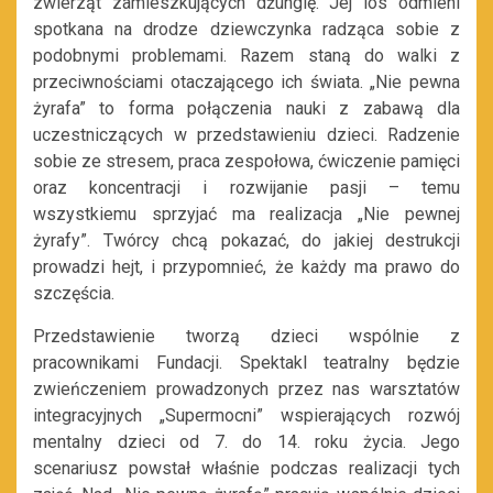
zwierząt zamieszkujących dżunglę. Jej los odmieni
spotkana na drodze dziewczynka radząca sobie z
podobnymi problemami. Razem staną do walki z
przeciwnościami otaczającego ich świata. „Nie pewna
żyrafa” to forma połączenia nauki z zabawą dla
uczestniczących w przedstawieniu dzieci. Radzenie
sobie ze stresem, praca zespołowa, ćwiczenie pamięci
oraz koncentracji i rozwijanie pasji – temu
wszystkiemu sprzyjać ma realizacja „Nie pewnej
żyrafy”. Twórcy chcą pokazać, do jakiej destrukcji
prowadzi hejt, i przypomnieć, że każdy ma prawo do
szczęścia.
Przedstawienie tworzą dzieci wspólnie z
pracownikami Fundacji. Spektakl teatralny będzie
zwieńczeniem prowadzonych przez nas warsztatów
integracyjnych „Supermocni” wspierających rozwój
mentalny dzieci od 7. do 14. roku życia. Jego
scenariusz powstał właśnie podczas realizacji tych