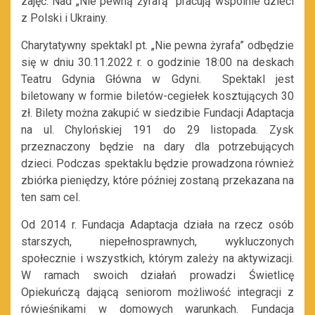
zajęć. Nad „Nie pewną żyrafą” pracują wspólnie dzieci
z Polski i Ukrainy.
Charytatywny spektakl pt. „Nie pewna żyrafa” odbędzie
się w dniu 30.11.2022 r. o godzinie 18:00 na deskach
Teatru Gdynia Główna w Gdyni. Spektakl jest
biletowany w formie biletów-cegiełek kosztujących 30
zł. Bilety można zakupić w siedzibie Fundacji Adaptacja
na ul. Chylońskiej 191 do 29 listopada. Zysk
przeznaczony będzie na dary dla potrzebujących
dzieci. Podczas spektaklu będzie prowadzona również
zbiórka pieniędzy, które później zostaną przekazana na
ten sam cel.
Od 2014 r. Fundacja Adaptacja działa na rzecz osób
starszych, niepełnosprawnych, wykluczonych
społecznie i wszystkich, którym zależy na aktywizacji.
W ramach swoich działań prowadzi Świetlicę
Opiekuńczą dającą seniorom możliwość integracji z
rówieśnikami w domowych warunkach. Fundacja