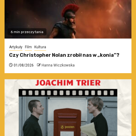
6 min przeczytania
Artykuły
Film
Kultura
Czy Christopher Nolan zrobił nas w „konia”?
01/08/2026
Hanna Wiczkowska