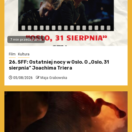
7 min przeczytania
Film
Kultura
26. SFF: Ostatniej nocy w Oslo. O „Oslo, 31
sierpnia” Joachima Triera
05/08/2026
Maja Grabowska