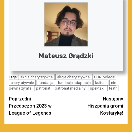
Mateusz Grądzki
akcja charytatywna
akcje charytatywne
CDN poleca!
Tags:
charytatywnie
fundacja
fundacja adaptacja
kultura
nie
pewna żyrafa
patronat
patronat medialny
spektakl
teatr
Zobacz
Poprzedni
Następny
Przedsezon 2023 w
Hiszpania gromi
wpisy
League of Legends
Kostarykę!