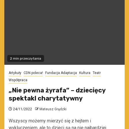
2 min przeczytania
Artykuły
CDN poleca!
Fundacja Adaptacja
Kultura
Teatr
Współpraca
„Nie pewna żyrafa” – dziecięcy
spektakl charytatywny
24/11/2022
Mateusz Grądzki
Wszyscy możemy mierzyć się z hejtem i
wykluczeniem, ale to dzieci są na nie najbardziej