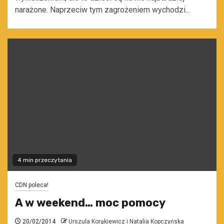
narażone. Naprzeciw tym zagrożeniem wychodzi...
4 min przeczytania
CDN poleca!
A w weekend… moc pomocy
20/02/2014
Urszula Korąkiewicz i Natalia Kopczyńska