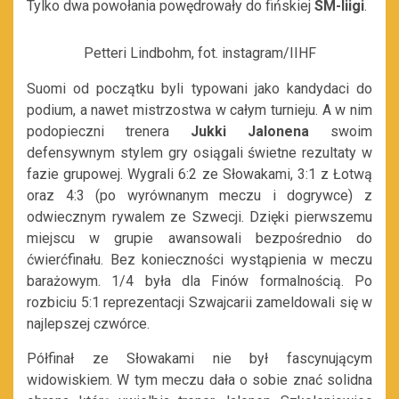
Tylko dwa powołania powędrowały do fińskiej
SM-liigi
.
Petteri Lindbohm, fot. instagram/IIHF
Suomi od początku byli typowani jako kandydaci do
podium, a nawet mistrzostwa w całym turnieju. A w nim
podopieczni trenera
Jukki Jalonena
swoim
defensywnym stylem gry osiągali świetne rezultaty w
fazie grupowej. Wygrali 6:2 ze Słowakami, 3:1 z Łotwą
oraz 4:3 (po wyrównanym meczu i dogrywce) z
odwiecznym rywalem ze Szwecji. Dzięki pierwszemu
miejscu w grupie awansowali bezpośrednio do
ćwierćfinału. Bez konieczności wystąpienia w meczu
barażowym. 1/4 była dla Finów formalnością. Po
rozbiciu 5:1 reprezentacji Szwajcarii zameldowali się w
najlepszej czwórce.
Półfinał ze Słowakami nie był fascynującym
widowiskiem. W tym meczu dała o sobie znać solidna