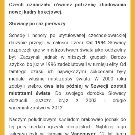
Czech oznaczało również potrzebę zbudowania
nowej kadry hokejowej.
Słowacy po raz pierwszy…
Schedę i honory po utytułowanej czechosłowackiej
drużynie przejęli w całości Czesi.
Od 1994
Słowacy
rozpoczęli grę w mistrzostwach świata jako oddzielny
byt. Zaczynali jednak w niższych grupach. Bardzo
szybko, bo już w 1996 zadebiutowali w turnieju elity. Od
tamtego czasu ich największymi sukcesami były
medale właśnie mistrzostw świata. W 2000 roku
zdobyli srebro,
dwa lata później w Szwecji zostali
mistrzami świata
. Do swojego dorobku Słowacy
dorzucili jeszcze brąz z 2003 i drugie
wicemistrzostwo w 2012.
Naszym południowym sąsiadom brakowało jednak do
tej pory medalu igrzysk olimpijskich. Najbliżej tego
sukcesu byli na turnieju w
Vancouver
. 12 lat temu