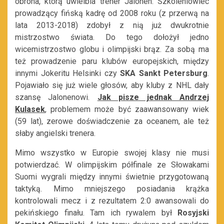
obrona, którą uwielbia trener Jalonen. Szkoleniowiec
prowadzący fińską kadrę od 2008 roku (z przerwą na
lata 2013-2018) zdobył z nią już dwukrotnie
mistrzostwo świata. Do tego dołożył jedno
wicemistrzostwo globu i olimpijski brąz. Za sobą ma
też prowadzenie paru klubów europejskich, między
innymi Jokeritu Helsinki czy
SKA Sankt Petersburg
.
Pojawiało się już wiele głosów, aby kluby z NHL dały
szansę Jalonenowi.
Jak pisze jednak Andrzej
Kulasek
, problemem może być zaawansowany wiek
(59 lat), zerowe doświadczenie za oceanem, ale też
słaby angielski trenera.
Mimo wszystko w Europie swojej klasy nie musi
potwierdzać. W olimpijskim półfinale ze Słowakami
Suomi wygrali między innymi świetnie przygotowaną
taktyką. Mimo mniejszego posiadania krążka
kontrolowali mecz i z rezultatem 2:0 awansowali do
pekińskiego finału. Tam ich rywalem był
Rosyjski