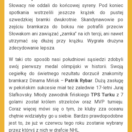
Słowacy nie oddali do końcowej syreny. Pod koniec
spotkania wstrzelili jeszcze krążek do pustej
szwedzkiej bramki dwukrotnie. Skandynawowie po
zejściu bramkarza do boksu nie potrafili przeciw
Słowakom ani zawiązać „zamka” na ich tercji, ani nawet
utrzymać się dłużej przy krążku. Wygrała drużyna
zdecydowanie lepsza.
W taki oto sposób nasi południowi sąsiedzi zdobyli
swój pierwszy medal olimpijski w historii. Swoją
cegiełkę do świetnego rezultatu dorzucił znakomity
bramkarz Dinama Mińsk –
Patrik Rybar
. Dużą zasługę
w pekińskim sukcesie miał też zaledwie 17-letni Juraj
Slafkovsky. Młody zawodnik fińskiego
TPS Turku
z 7
golami został królem strzelców oraz MVP turnieju.
Coraz więcej mówi się o tym, że kluby zza oceanu
chętnie widziałyby go u siebie. Bardzo prawdopodobne
jest to, że już w czerwcu tego roku zostanie wybrany
przez któryś z nich w drafcie NHL.