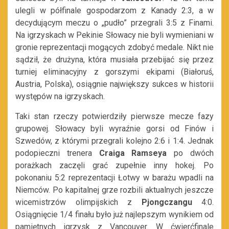
ulegli w półfinale gospodarzom z Kanady 2:3, a w
decydującym meczu o „pudło” przegrali 3:5 z Finami.
Na igrzyskach w Pekinie Słowacy nie byli wymieniani w
gronie reprezentacji mogących zdobyć medale. Nikt nie
sądził, że drużyna, która musiała przebijać się przez
turniej eliminacyjny z gorszymi ekipami (Białoruś,
Austria, Polska), osiągnie największy sukces w historii
występów na igrzyskach.
Taki stan rzeczy potwierdziły pierwsze mecze fazy
grupowej. Słowacy byli wyraźnie gorsi od Finów i
Szwedów, z którymi przegrali kolejno 2:6 i 1:4. Jednak
podopieczni trenera
Craiga Ramseya
po dwóch
porażkach zaczęli grać zupełnie inny hokej. Po
pokonaniu 5:2 reprezentacji Łotwy w barażu wpadli na
Niemców. Po kapitalnej grze rozbili aktualnych jeszcze
wicemistrzów olimpijskich z
Pjongczangu
4:0.
Osiągnięcie 1/4 finału było już najlepszym wynikiem od
pamiętnych igrzysk z Vancouver. W ćwierćfinale