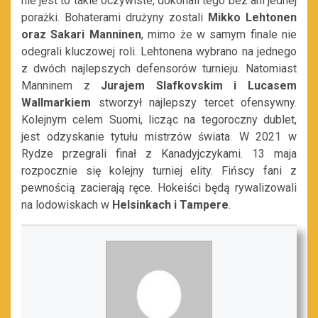
nie jest to takie oczywiste, dokonali tego bez ani jednej
porażki. Bohaterami drużyny zostali
Mikko Lehtonen
oraz Sakari Manninen
, mimo że w samym finale nie
odegrali kluczowej roli. Lehtonena wybrano na jednego
z dwóch najlepszych defensorów turnieju. Natomiast
Manninem z
Jurajem Slafkovskim i Lucasem
Wallmarkiem
stworzył najlepszy tercet ofensywny.
Kolejnym celem Suomi, licząc na tegoroczny dublet,
jest odzyskanie tytułu mistrzów świata. W 2021 w
Rydze przegrali finał z Kanadyjczykami. 13 maja
rozpocznie się kolejny turniej elity. Fińscy fani z
pewnością zacierają ręce. Hokeiści będą rywalizowali
na lodowiskach w
Helsinkach i Tampere
.