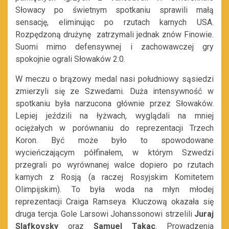
Słowacy po świetnym spotkaniu sprawili małą
sensację, eliminując po rzutach karnych USA.
Rozpędzoną drużynę zatrzymali jednak znów Finowie.
Suomi mimo defensywnej i zachowawczej gry
spokojnie ograli Słowaków 2:0.
W meczu o brązowy medal nasi południowy sąsiedzi
zmierzyli się ze Szwedami. Duża intensywność w
spotkaniu była narzucona głównie przez Słowaków.
Lepiej jeździli na łyżwach, wyglądali na mniej
ociężałych w porównaniu do reprezentacji Trzech
Koron. Być może było to spowodowane
wycieńczającym półfinałem, w którym Szwedzi
przegrali po wyrównanej walce dopiero po rzutach
karnych z Rosją (a raczej Rosyjskim Komitetem
Olimpijskim). To była woda na młyn młodej
reprezentacji Craiga Ramseya. Kluczową okazała się
druga tercja. Gole Larsowi Johanssonowi strzelili
Juraj
Slafkovsky
oraz
Samuel Takac
. Prowadzenia