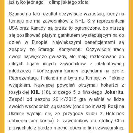
już tylko jednego – olimpijskiego złota.
Szanse na taki rezultat oczywiście wzrastają, kiedy na
turnieju nie ma zawodników z NHL. Siły reprezentacji
USA oraz Kanady są przez to ograniczone, bo muszą
się posiłkować piątym garniturem występującym na co
dzień w Europie. Największymi beneficjentami są
zespoły ze Starego Kontynentu. Oczywiście tracą
swoje największe gwiazdy, ale mają rozlokowane po
silnych ligach innych zawodników. Z utalentowaną
młodzieżą i kończącymi kariery legendami na czele.
Reprezentacja Finlandii nie była na turnieju w Pekinie
wyjątkiem. Najwięcej powołań otrzymali hokeiści z
rosyjskiej
KHL
(18), z czego 5 z fińskiego
Jokeritu
.
Zespół od sezonu 2014/2015 gra właśnie w lidze
swoich wschodnich sąsiadów (choć po inwazji Rosji na
Ukrainę wydaje się, że przygoda klubu z Helsinek
dobiegła tam końca). 5 zawodników do stolicy Chin
przyjechało z bardzo mocnej obecnie ligi szwajcarskiej.