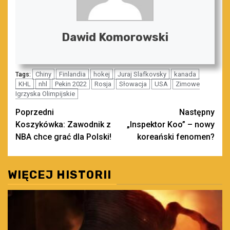
Dawid Komorowski
Chiny
Finlandia
hokej
Juraj Slafkovsky
kanada
Tags:
KHL
nhl
Pekin 2022
Rosja
Słowacja
USA
Zimowe
Igrzyska Olimpijskie
Zobacz
Poprzedni
Następny
Koszykówka: Zawodnik z
„Inspektor Koo” – nowy
wpisy
NBA chce grać dla Polski!
koreański fenomen?
WIĘCEJ HISTORII