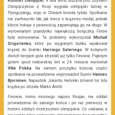
Komitet Olimpijski.
4 lata temu drużyna pod szyldem
Olimpijczyków z Rosji wygrała olimpijski turniej w
Pjongczangu, więc w Chinach broniła tytułu. Spotkanie
nie zachwyciło tak, jak mecz o brązowy medal, jednak
kibice hokeja z pewnością zapamiętają go na długo. W
wyrównanym pojedynku największą bolączką Finów
były wznowienia. Te problemy wykorzystał
Michaił
Grigorienko
, który po wygranym buliku wpakował
krążek do bramki
Harriego Sateriego
. W kolejnych
dwóch tercjach gole strzelali już tylko Finowie. Pięknym
golem spod niebieskiej linii w 24. minucie wyrównał
Ville Pokka
. Na samym początku trzeciej części
spotkania na prowadzenie wyprowadził Suomi
Hannes
Bjorninen
. Napastnik Jokeritu Helsinki zmienił tor lotu
krążka po strzale Marko Antilli.
Finowie, mimo mocnego naporu Rosjan, nie oddali
prowadzenia do samego końca i po raz pierwszy w
historii zdobyli mistrzostwo olimpijskie. Co ciekawe, a