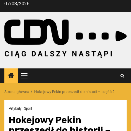
Przejdź
07/08/2026
do
treści
Menu
główne
Strona główna
Hokejowy Pekin przeszedł do historii – część 2
Artykuły
Sport
Hokejowy Pekin
przeszedł do historii –