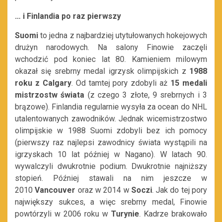
… i Finlandia po raz pierwszy
Suomi
to jedna z najbardziej utytułowanych hokejowych
drużyn narodowych. Na salony Finowie zaczęli
wchodzić pod koniec lat 80. Kamieniem milowym
okazał się srebrny medal igrzysk olimpijskich z
1988
roku z Calgary
. Od tamtej pory zdobyli aż
15 medali
mistrzostw świata
(z czego 3 złote, 9 srebrnych i 3
brązowe). Finlandia regularnie wysyła za ocean do NHL
utalentowanych zawodników. Jednak wicemistrzostwo
olimpijskie w 1988 Suomi zdobyli bez ich pomocy
(pierwszy raz najlepsi zawodnicy świata wystąpili na
igrzyskach 10 lat później w Nagano). W latach 90.
wywalczyli dwukrotnie podium. Dwukrotnie najniższy
stopień. Później stawali na nim jeszcze w
2010
Vancouver
oraz w 2014 w
Soczi
. Jak do tej pory
największy sukces, a więc srebrny medal, Finowie
powtórzyli w 2006 roku w
Turynie
. Kadrze brakowało