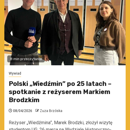
8 min przeczytania
Wywiad
Polski „Wiedźmin” po 25 latach –
spotkanie z reżyserem Markiem
Brodzkim
08/04/2026
Zuza Brzóska
Reżyser „Wiedźmina”, Marek Brodzki, złożył wizytę
studentom UG. 26 marca na Wydziale Historyczno-