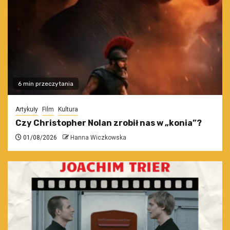
6 min przeczytania
Artykuły
Film
Kultura
Czy Christopher Nolan zrobił nas w „konia”?
01/08/2026
Hanna Wiczkowska