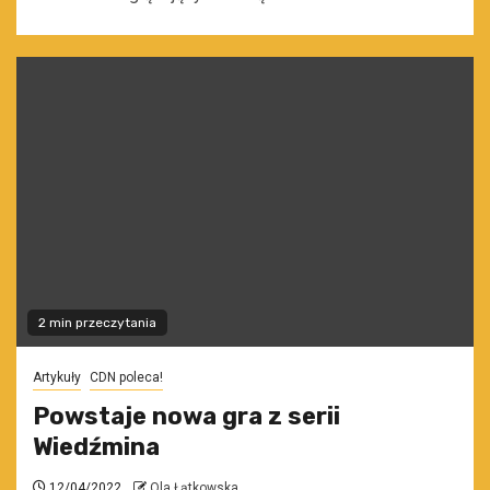
2 min przeczytania
Artykuły
CDN poleca!
Powstaje nowa gra z serii
Wiedźmina
12/04/2022
Ola Łątkowska