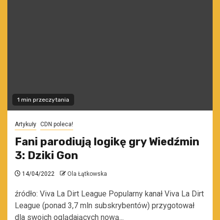
1 min przeczytania
Artykuły
CDN poleca!
Fani parodiują logikę gry Wiedźmin
3: Dziki Gon
14/04/2022
Ola Łątkowska
źródło: Viva La Dirt League Popularny kanał Viva La Dirt
League (ponad 3,7 mln subskrybentów) przygotował
dla swoich oglądających nową...