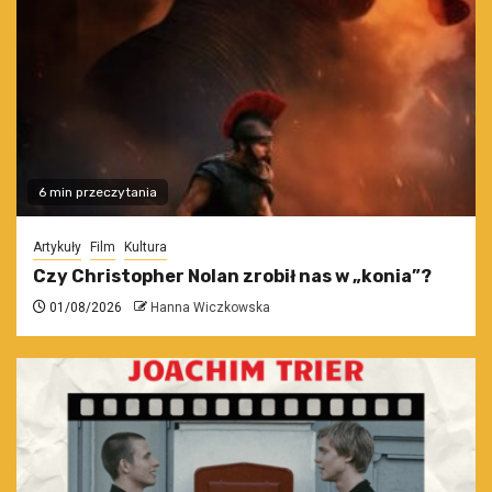
6 min przeczytania
Artykuły
Film
Kultura
Czy Christopher Nolan zrobił nas w „konia”?
01/08/2026
Hanna Wiczkowska