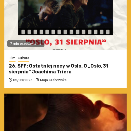
7 min przeczytania
Film
Kultura
26. SFF: Ostatniej nocy w Oslo. O „Oslo, 31
sierpnia” Joachima Triera
05/08/2026
Maja Grabowska