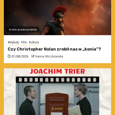
6 min przeczytania
Artykuły
Film
Kultura
Czy Christopher Nolan zrobił nas w „konia”?
01/08/2026
Hanna Wiczkowska