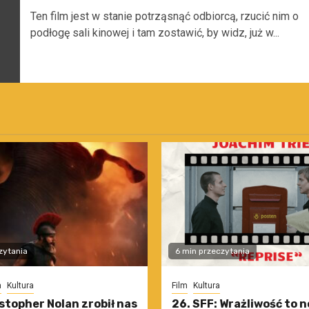
Ten film jest w stanie potrząsnąć odbiorcą, rzucić nim o
podłogę sali kinowej i tam zostawić, by widz, już w...
zytania
6 min przeczytania
m
Kultura
Film
Kultura
stopher Nolan zrobił nas
26. SFF: Wrażliwość to 