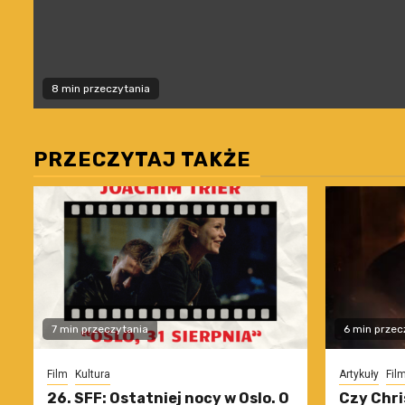
8 min przeczytania
PRZECZYTAJ TAKŻE
7 min przeczytania
6 min przec
Film
Kultura
Artykuły
Fil
26. SFF: Ostatniej nocy w Oslo. O
Czy Chri