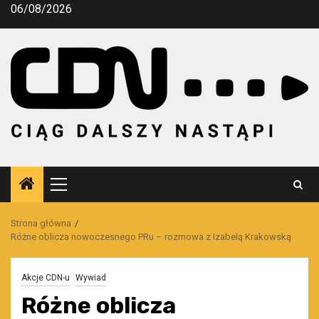
Przejdź
06/08/2026
do
treści
Menu
główne
Strona główna
Różne oblicza nowoczesnego PRu – rozmowa z Izabelą Krakowską
Akcje CDN-u
Wywiad
Różne oblicza