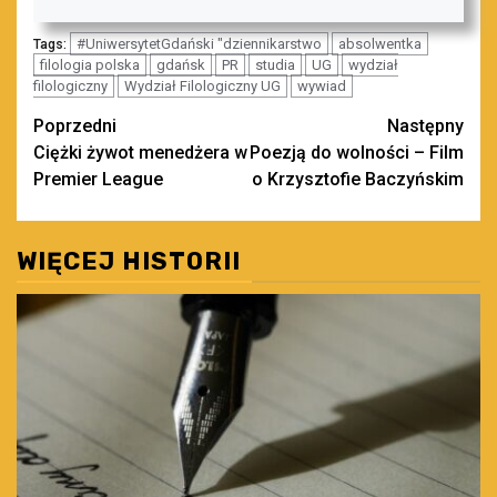
#UniwersytetGdański "dziennikarstwo
absolwentka
Tags:
filologia polska
gdańsk
PR
studia
UG
wydział
filologiczny
Wydział Filologiczny UG
wywiad
Zobacz
Poprzedni
Następny
Ciężki żywot menedżera w
Poezją do wolności – Film
wpisy
Premier League
o Krzysztofie Baczyńskim
WIĘCEJ HISTORII