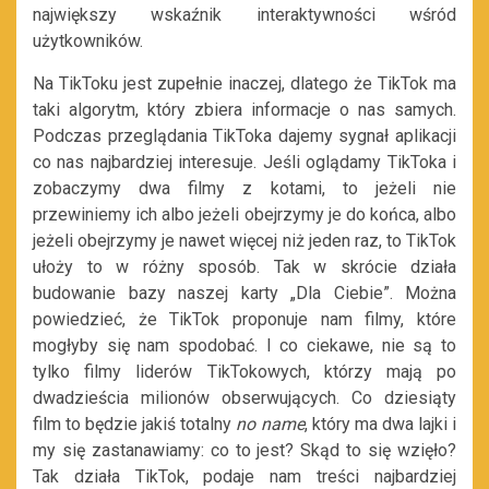
największy wskaźnik interaktywności wśród
użytkowników.
Na TikToku jest zupełnie inaczej, dlatego że TikTok ma
taki algorytm, który zbiera informacje o nas samych.
Podczas przeglądania TikToka dajemy sygnał aplikacji
co nas najbardziej interesuje. Jeśli oglądamy TikToka i
zobaczymy dwa filmy z kotami, to jeżeli nie
przewiniemy ich albo jeżeli obejrzymy je do końca, albo
jeżeli obejrzymy je nawet więcej niż jeden raz, to TikTok
ułoży to w różny sposób. Tak w skrócie działa
budowanie bazy naszej karty „Dla Ciebie”. Można
powiedzieć, że TikTok proponuje nam filmy, które
mogłyby się nam spodobać. I co ciekawe, nie są to
tylko filmy liderów TikTokowych, którzy mają po
dwadzieścia milionów obserwujących. Co dziesiąty
film to będzie jakiś totalny
no name
, który ma dwa lajki i
my się zastanawiamy: co to jest? Skąd to się wzięło?
Tak działa TikTok, podaje nam treści najbardziej