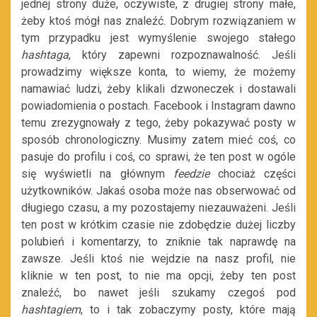
jednej strony duże, oczywiste, z drugiej strony małe,
żeby ktoś mógł nas znaleźć. Dobrym rozwiązaniem w
tym przypadku jest wymyślenie swojego stałego
hashtaga
, który zapewni rozpoznawalność. Jeśli
prowadzimy większe konta, to wiemy, że możemy
namawiać ludzi, żeby klikali dzwoneczek i dostawali
powiadomienia o postach. Facebook i Instagram dawno
temu zrezygnowały z tego, żeby pokazywać posty w
sposób chronologiczny. Musimy zatem mieć coś, co
pasuje do profilu i coś, co sprawi, że ten post w ogóle
się wyświetli na głównym
feedzie
chociaż części
użytkowników. Jakaś osoba może nas obserwować od
długiego czasu, a my pozostajemy niezauważeni. Jeśli
ten post w krótkim czasie nie zdobędzie dużej liczby
polubień i komentarzy, to zniknie tak naprawdę na
zawsze. Jeśli ktoś nie wejdzie na nasz profil, nie
kliknie w ten post, to nie ma opcji, żeby ten post
znaleźć, bo nawet jeśli szukamy czegoś pod
hashtagiem
, to i tak zobaczymy posty, które mają