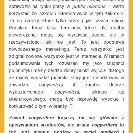
sprawdzić na rynku pracy w
public relations
– warto
korzystać ze szkoleń internetowych w tym zakresie.
To są rzeczy, które tylko brzmią jak czarna magia.
Podałam teraz kilka terminów, które dla osoby
niewdrożonej mogą się wydawać trudne, ale w
rzeczywistości tak nie jest. To jest podstawa
nowoczesnego marketingu. Teraz wszystko jest
zdigitalizowane, wszystko jest w Internecie. W ramach
podsumowania tych rozważań: my jako studenci
polonistyki mamy bardzo dobry punkt wyjścia, dlatego
że mamy warsztat pisarski, który jest nieodzowny w
zawodzie
copywritera
. A zarobki dobrze
wykształconego
copywritera
, takiego już
ukierunkowanego, mogą być naprawdę wysokie i
konkurować z tymi w branży IT.
Zawód
copywritera
kojarzy mi się głównie z
opisywaniem produktów, ale praca
copywritera
to
też jest pisanie postów w
social mediach
i