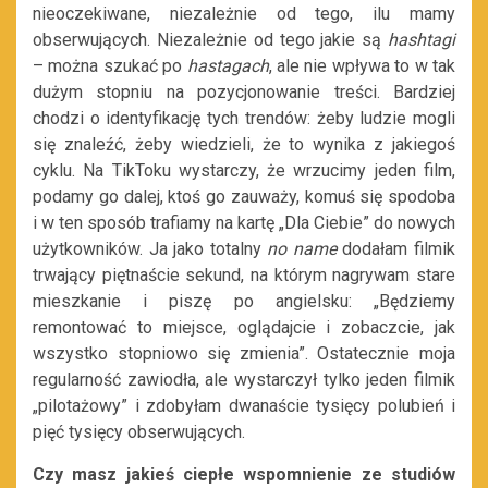
nieoczekiwane, niezależnie od tego, ilu mamy
obserwujących. Niezależnie od tego jakie są
hashtagi
– można szukać po
hastagach
, ale nie wpływa to w tak
dużym stopniu na pozycjonowanie treści. Bardziej
chodzi o identyfikację tych trendów: żeby ludzie mogli
się znaleźć, żeby wiedzieli, że to wynika z jakiegoś
cyklu. Na TikToku wystarczy, że wrzucimy jeden film,
podamy go dalej, ktoś go zauważy, komuś się spodoba
i w ten sposób trafiamy na kartę „Dla Ciebie” do nowych
użytkowników. Ja jako totalny
no name
dodałam filmik
trwający piętnaście sekund, na którym nagrywam stare
mieszkanie i piszę po angielsku: „Będziemy
remontować to miejsce, oglądajcie i zobaczcie, jak
wszystko stopniowo się zmienia”. Ostatecznie moja
regularność zawiodła, ale wystarczył tylko jeden filmik
„pilotażowy” i zdobyłam dwanaście tysięcy polubień i
pięć tysięcy obserwujących.
Czy masz jakieś ciepłe wspomnienie ze studiów