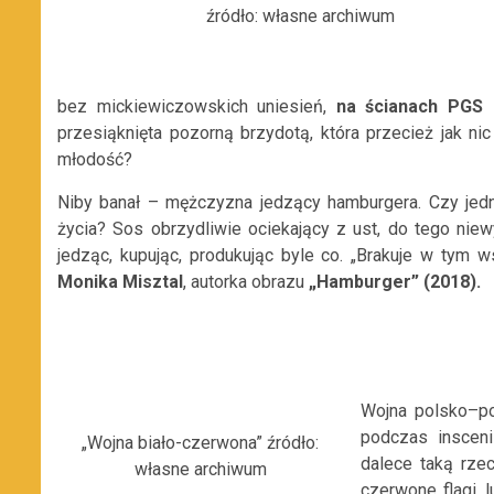
źródło: własne archiwum
bez mickiewiczowskich uniesień,
na ścianach PGS 
przesiąknięta pozorną brzydotą, która przecież jak ni
młodość?
Niby banał – mężczyzna jedzący hamburgera. Czy je
życia? Sos obrzydliwie ociekający z ust, do tego niewy
jedząc, kupując, produkując byle co. „Brakuje w tym 
Monika Misztal
, autorka obrazu
„Hamburger” (2018).
Wojna polsko–po
podczas inscen
„Wojna biało-czerwona” źródło:
dalece taką rze
własne archiwum
czerwone flagi, 