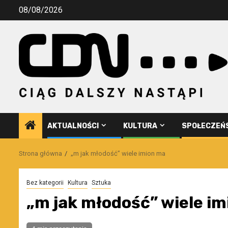
Przejdź
08/08/2026
do
treści
AKTUALNOŚCI
KULTURA
SPOŁECZEŃ
Strona główna
„m jak młodość” wiele imion ma
Bez kategorii
Kultura
Sztuka
„m jak młodość” wiele i