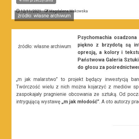
4 min przeczytania
12/11/2021
Magdalena Makowska
źródło: własne archiwum
Psychomachia osadzona w
piękno z brzydotą są i
źródło: własne archiwum
opresją, a kolory i teks
Państwowa Galeria Sztuki
do głosu za pośrednictwe
„m jak malarstwo” to projekt będący inwestycją ba
Twórczość wielu z nich można kojarzyć z mediów sp
zaspokajały pragnienie obcowania ze sztuką. Od poc
intrygującą wystawę
„m jak młodość”
. A oto autorzy pra