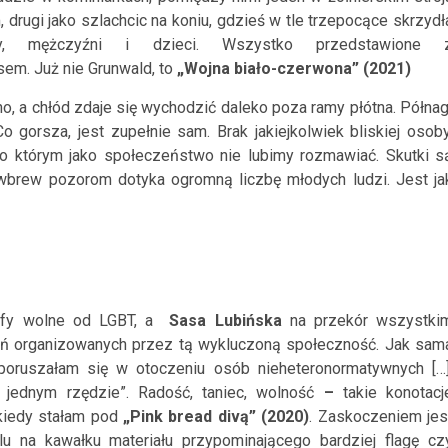
 drugi jako szlachcic na koniu, gdzieś w tle trzepocące skrzydł
ety, mężczyźni i dzieci. Wszystko przedstawione 
sem. Już nie Grunwald, to
„Wojna biało-czerwona” (2021)
no, a chłód zdaje się wychodzić daleko poza ramy płótna. Półnag
 gorsza, jest zupełnie sam. Brak jakiejkolwiek bliskiej osoby
 o którym jako społeczeństwo nie lubimy rozmawiać. Skutki s
 wbrew pozorom dotyka ogromną liczbę młodych ludzi. Jest ja
efy wolne od LGBT, a
Sasa Lubińska
na przekór wszystki
ń organizowanych przez tą wykluczoną społeczność. Jak sam
poruszałam się w otoczeniu osób nieheteronormatywnych […]
jednym rzędzie”. Radość, taniec, wolność
–
takie konotacj
 kiedy stałam pod
„Pink bread divą”
(2020)
. Zaskoczeniem jes
ylu na kawałku materiału przypominającego bardziej flagę cz