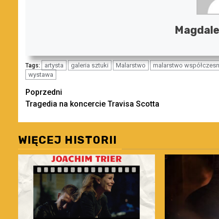
Magdal
artysta
galeria sztuki
Malarstwo
malarstwo współczes
Tags:
wystawa
Zobacz
Poprzedni
Tragedia na koncercie Travisa Scotta
wpisy
WIĘCEJ HISTORII