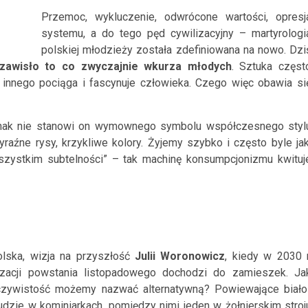
Przemoc, wykluczenie, odwrócone wartości, opresj
systemu, a do tego pęd cywilizacyjny – martyrologi
polskiej młodzieży została zdefiniowana na nowo. Dzi
zawisło to co zwyczajnie wkurza młodych
. Sztuka częst
c innego pociąga i fascynuje człowieka. Czego więc obawia si
dnak nie stanowi on wymownego symbolu współczesnego styl
raźne rysy, krzykliwe kolory. Żyjemy szybko i często byle jak
wszystkim subtelności” – tak machinę konsumpcjonizmu kwituj
lska, wizja na przyszłość
Julii Woronowicz
, kiedy w 2030 r
izacji powstania listopadowego dochodzi do zamieszek. Ja
czywistość możemy nazwać alternatywną? Powiewające biało
ludzie w kominiarkach, pomiędzy nimi jeden w żołnierskim stroj