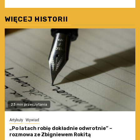
WIĘCEJ HISTORII
23 min przeczytania
Artykuły
Wywiad
„Po latach robię dokładnie odwrotnie” –
rozmowa ze Zbigniewem Rokitą