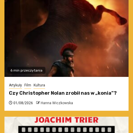
6 min przeczytania
Artykuły
Film
Kultura
Czy Christopher Nolan zrobił nas w „konia”?
01/08/2026
Hanna Wiczkowska