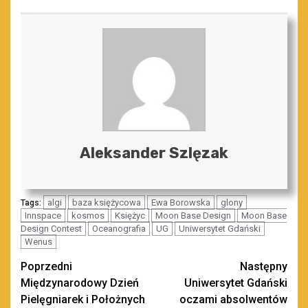
Aleksander Szlęzak
algi
baza księżycowa
Ewa Borowska
glony
Tags:
Innspace
kosmos
Księżyc
Moon Base Design
Moon Base
Design Contest
Oceanografia
UG
Uniwersytet Gdański
Wenus
Zobacz
Poprzedni
Następny
Międzynarodowy Dzień
Uniwersytet Gdański
wpisy
Pielęgniarek i Położnych
oczami absolwentów