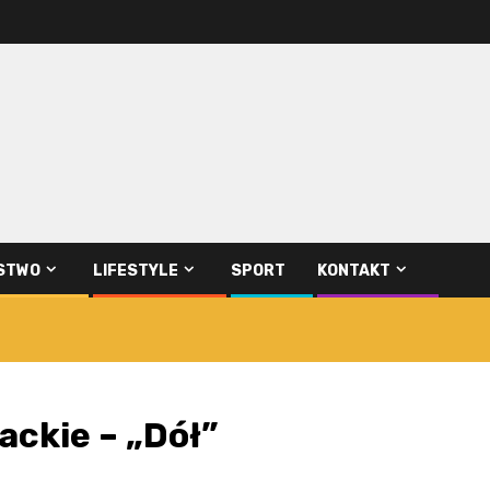
STWO
LIFESTYLE
SPORT
KONTAKT
rackie – „Dół”