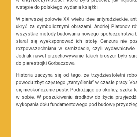
wstępie do polskiego wydania książki.
W pierwszej połowie XX wieku idee antyradzieckie, ant
ukryć za symbolicznymi obrazami. Andriej Platonov rów
wszystkie metody budowania nowego społeczeństwa był
starał się wyeksponować ich istotę. Cenzura nie poz
rozpowszechniana w samizdacie, czyli wydawnictwi
Jednak nawet przechowywanie takich broszur było suro
do pierestrojki Gorbaczowa.
Historia zaczyna się od tego, że trzydziestoletni ro
powodu zbyt częstego „zamyślenia” w czasie pracy. Vosh
się nieskończenie pusty. Podróżując po okolicy, szuka t
w sobie. W poszukiwaniu środków do życia przyjeżdża
wykopania dołu fundamentowego pod budowę przyszłego 