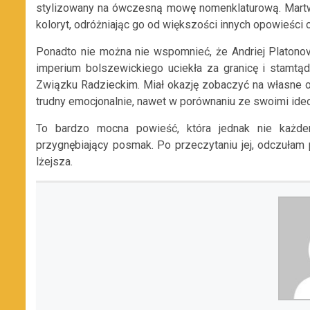
stylizowany na ówczesną mowę nomenklaturową. Martwy 
koloryt, odróżniając go od większości innych opowieści 
Ponadto nie można nie wspomnieć, że Andriej Platono
imperium bolszewickiego uciekła za granicę i stamtąd 
Związku Radzieckim. Miał okazję zobaczyć na własne oc
trudny emocjonalnie, nawet w porównaniu ze swoimi id
To bardzo mocna powieść, która jednak nie każd
przygnębiający posmak. Po przeczytaniu jej, odczułam 
lżejsza.