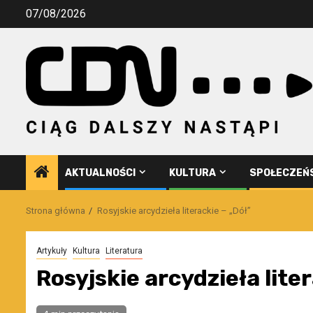
Przejdź
07/08/2026
do
treści
AKTUALNOŚCI
KULTURA
SPOŁECZEŃ
Strona główna
Rosyjskie arcydzieła literackie – „Dół”
Artykuły
Kultura
Literatura
Rosyjskie arcydzieła lite