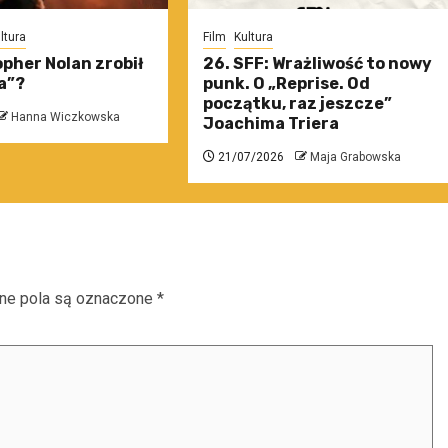
ltura
Film
Kultura
pher Nolan zrobił
26. SFF: Wrażliwość to nowy
a”?
punk. O „Reprise. Od
początku, raz jeszcze”
Hanna Wiczkowska
Joachima Triera
21/07/2026
Maja Grabowska
e pola są oznaczone
*