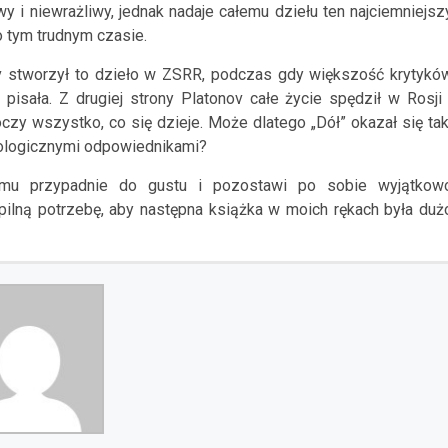
i niewrażliwy, jednak nadaje całemu dziełu ten najciemniejsz
o tym trudnym czasie.
v stworzył to dzieło w ZSRR, podczas gdy większość krytykó
pisała. Z drugiej strony Platonov całe życie spędził w Rosji 
zy wszystko, co się dzieje. Może dlatego „Dół” okazał się tak
eologicznymi odpowiednikami?
emu przypadnie do gustu i pozostawi po sobie wyjątkow
pilną potrzebę, aby następna książka w moich rękach była duż