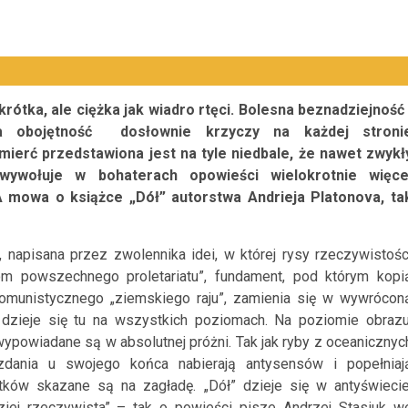
rótka, ale ciężka jak wiadro rtęci. Bolesna beznadziejność 
ta obojętność dosłownie krzyczy na każdej stroni
Śmierć przedstawiona jest na tyle niedbale, że nawet zwykł
 wywołuje w bohaterach opowieści wielokrotnie więce
A mowa o książce „Dół” autorstwa Andrieja Platonova, ta
, napisana przez zwolennika idei, w której rysy rzeczywistośc
om powszechnego proletariatu”, fundament, pod którym kopi
omunistycznego „ziemskiego raju”, zamienia się w wywrócon
a dzieje się tu na wszystkich poziomach. Na poziomie obrazu
ż wypowiadane są w absolutnej próżni. Tak jak ryby z oceanicznyc
zdania u swojego końca nabierają antysensów i popełniaj
ków skazane są na zagładę. „Dół” dzieje się w antyświecie
dziej rzeczywista” – tak o powieści pisze Andrzej Stasiuk w