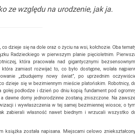
lko ze względu na urodzenie, jak ja.
 co dzieje się na dole oraz o życiu na wsi, kołchozie. Oba temat
ązku Radzieckiego w pierwszym planie pięcioletnim. Pierwsz
otniczej, która pracowała nad gigantycznymi bezsensownym
, która zamiast rozwijać to, co było dostępne, wolała najpier
owanie „zbudujemy nowy świat”, po uprzednim oczywiści
 co dzieje się w bezimiennym mieście platońskim. Robotnicy, d
na gołej podłodze i dzień po dniu kopią fundament pod ogromn
ta, a dawne domy jednorodzinne zostaną zniszczone. Na zawsze
izacji i wywłaszczenia w tej samej bezimiennej wiosce; o tym
, jak zabierali własność nawet biednym i wrzucali wszystko d
m książka została napisana. Miejscami celowo zniekształcony