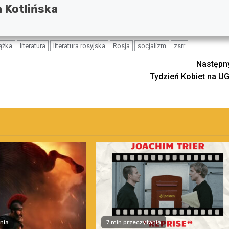
a Kotlińska
ążka
literatura
literatura rosyjska
Rosja
socjalizm
zsrr
Następn
Tydzień Kobiet na UG
nia
7 min przeczytania