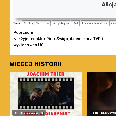
Alicj
Andriej Płatonow
antyutopia
Dół
klasyka literatury
ksi
Tags:
Zobacz
Poprzedni
Nie żyje redaktor Piotr Świąc, dziennikarz TVP i
wpisy
wykładowca UG
WIĘCEJ HISTORII
8 min przeczytania
6 min przeczyta