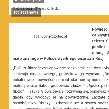
4 min przeczytania
07/03/2021
Alicja Kotlińska
fot. east news
Powieść k
całkowi
fot. lubimyczytac.pl
tekstu. 
posiłek
emocji. 
mało znanego w Polsce wybitnego pisarza z Rosji.
„Dół” to filozoficzna opowieść, oszałamiająca dystopia
nabierają niesamowitego, groteskowego wymiaru. „D
bohaterowie opowieści, zamiast stać się symbolem k
biblijną wieżę Babel, grobowiec złudzeń. „Apokalips
filozofii i języka. Słowa pękają, rozrywają się, poniewa
głębin, gdy wydobyć je na powierzchnię. Zaczęte 
samobójstwo. Obrazy i zdarzenia już u swych począt
w antyrzeczywistości, która była przecież jak najbar