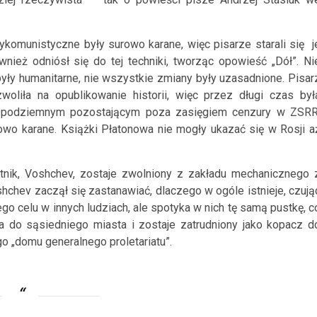
ykomunistyczne były surowo karane, więc pisarze starali się j
nież odniósł się do tej techniki, tworząc opowieść „Dół”. Ni
y humanitarne, nie wszystkie zmiany były uzasadnione. Pisar
woliła na opublikowanie historii, więc przez długi czas był
e podziemnym pozostającym poza zasięgiem cenzury w ZSRR
wo karane. Książki Płatonowa nie mogły ukazać się w Rosji a
botnik, Voshchev, zostaje zwolniony z zakładu mechanicznego 
chev zaczął się zastanawiać, dlaczego w ogóle istnieje, czują
ego celu w innych ludziach, ale spotyka w nich tę samą pustkę, c
 do sąsiedniego miasta i zostaje zatrudniony jako kopacz d
„domu generalnego proletariatu”.