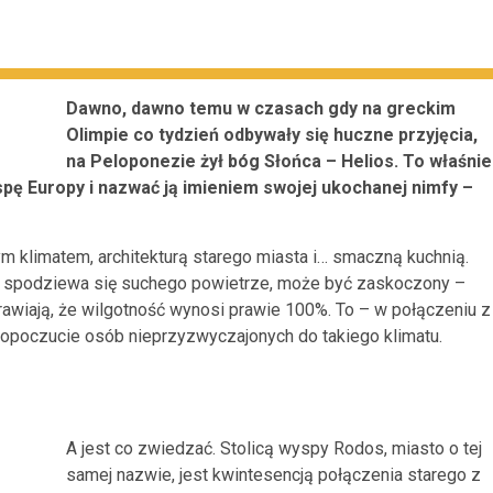
Dawno, dawno temu w czasach gdy na greckim
Olimpie co tydzień odbywały się huczne przyjęcia,
na Peloponezie żył bóg Słońca – Helios. To właśnie
pę Europy i nazwać ją imieniem swojej ukochanej nimfy –
 klimatem, architekturą starego miasta i… smaczną kuchnią.
toś spodziewa się suchego powietrze, może być zaskoczony –
prawiają, że wilgotność wynosi prawie 100%. To – w połączeniu z
oczucie osób nieprzyzwyczajonych do takiego klimatu.
A jest co zwiedzać. Stolicą wyspy Rodos, miasto o tej
samej nazwie, jest kwintesencją połączenia starego z