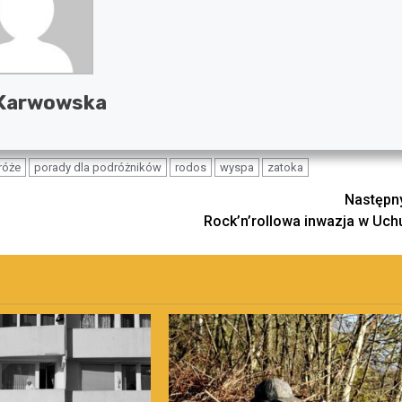
 Karwowska
róże
porady dla podróżników
rodos
wyspa
zatoka
Następn
Rock’n’rollowa inwazja w Uch