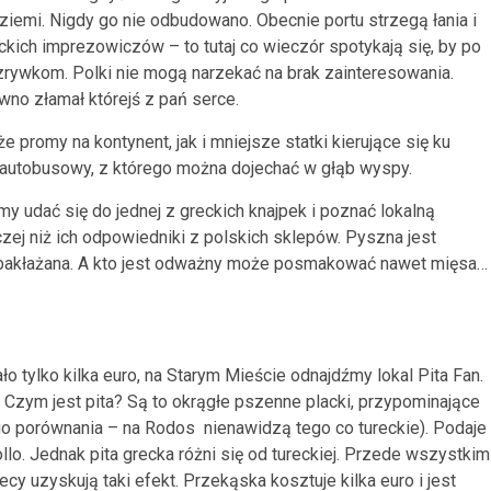
ziemi. Nigdy go nie odbudowano. Obecnie portu strzegą łania i
kich imprezowiczów – to tutaj co wieczór spotykają się, by po
ozrywkom. Polki nie mogą narzekać na brak zainteresowania.
wno złamał którejś z pań serce.
 promy na kontynent, jak i mniejsze statki kierujące się ku
k autobusowy, z którego można dojechać w głąb wyspy.
udać się do jednej z greckich knajpek i poznać lokalną
aczej niż ich odpowiedniki z polskich sklepów. Pyszna jest
 bakłażana. A kto jest odważny może posmakować nawet mięsa…
ało tylko kilka euro, na Starym Mieście odnajdźmy lokal Pita Fan.
 Czym jest pita? Są to okrągłe pszenne placki, przypominające
tego porównania – na Rodos nienawidzą tego co tureckie). Podaje
lo. Jednak pita grecka różni się od tureckiej. Przede wszystkim
ecy uzyskują taki efekt. Przekąska kosztuje kilka euro i jest