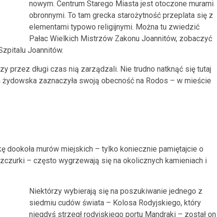
nowym. Centrum Starego Miasta jest otoczone murami
obronnymi. To tam grecka starożytność przeplata się z
elementami typowo religijnymi. Można tu zwiedzić
Pałac Wielkich Mistrzów Zakonu Joannitów, zobaczyć
zpitalu Joannitów.
y przez długi czas nią zarządzali. Nie trudno natknąć się tutaj
gia żydowska zaznaczyła swoją obecność na Rodos – w mieście
dookoła murów miejskich – tylko koniecznie pamiętajcie o
szczurki – często wygrzewają się na okolicznych kamieniach i
Niektórzy wybierają się na poszukiwanie jednego z
siedmiu cudów świata – Kolosa Rodyjskiego, który
niegdyś strzegł rodyjskiego portu Mandraki – został on