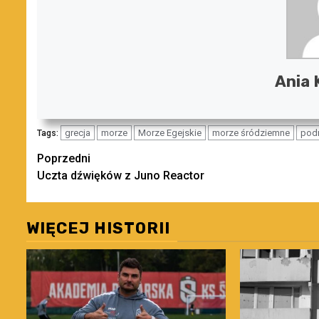
Ania
grecja
morze
Morze Egejskie
morze śródziemne
pod
Tags:
Zobacz
Poprzedni
Uczta dźwięków z Juno Reactor
wpisy
WIĘCEJ HISTORII