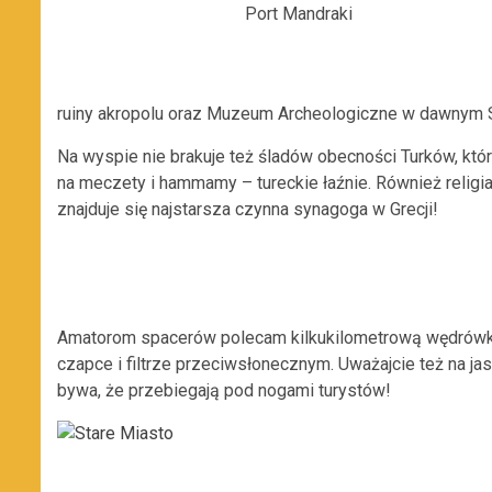
Port Mandraki
ruiny akropolu oraz Muzeum Archeologiczne w dawnym S
Na wyspie nie brakuje też śladów obecności Turków, którz
na meczety i hammamy – tureckie łaźnie. Również reli
znajduje się najstarsza czynna synagoga w Grecji!
Amatorom spacerów polecam kilkukilometrową wędrówkę 
czapce i filtrze przeciwsłonecznym. Uważajcie też na ja
bywa, że przebiegają pod nogami turystów!