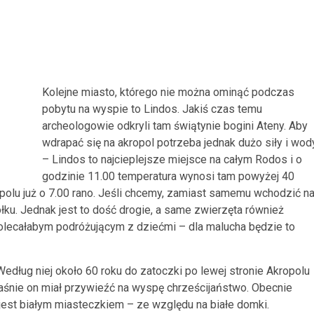
Kolejne miasto, którego nie można ominąć podczas
pobytu na wyspie to Lindos. Jakiś czas temu
archeologowie odkryli tam świątynie bogini Ateny. Aby
wdrapać się na akropol potrzeba jednak dużo siły i wod
– Lindos to najcieplejsze miejsce na całym Rodos i o
godzinie 11.00 temperatura wynosi tam powyżej 40
polu już o 7.00 rano. Jeśli chcemy, zamiast samemu wchodzić n
ku. Jednak jest to dość drogie, a same zwierzęta również
olecałabym podróżującym z dziećmi – dla malucha będzie to
dług niej około 60 roku do zatoczki po lewej stronie Akropolu
właśnie on miał przywieźć na wyspę chrześcijaństwo. Obecnie
jest białym miasteczkiem – ze względu na białe domki.