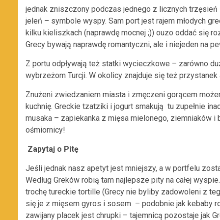
jednak zniszczony podczas jednego z licznych trzęsień 
jeleń – symbole wyspy. Sam port jest rajem młodych grec
kilku kieliszkach (naprawdę mocnej ;)) ouzo oddać się r
Grecy bywają naprawdę romantyczni, ale i niejeden na pe
Z portu odpływają też statki wycieczkowe – zarówno duże
wybrzeżom Turcji. W okolicy znajduje się też przystane
Znużeni zwiedzaniem miasta i zmęczeni gorącem możemy 
kuchnię. Greckie tzatziki i jogurt smakują tu zupełnie in
musaka – zapiekanka z mięsa mielonego, ziemniaków i
ośmiornicy!
Zapytaj o Pitę
Jeśli jednak nasz apetyt jest mniejszy, a w portfelu zost
Według Greków robią tam najlepsze pity na całej wyspie.
trochę tureckie tortille (Grecy nie byliby zadowoleni z 
się je z mięsem gyros i sosem – podobnie jak kebaby rol
zawijany placek jest chrupki – tajemnicą pozostaje jak Gr