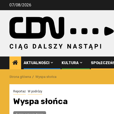
Przejdź
07/08/2026
do
treści
AKTUALNOŚCI
KULTURA
SPOŁECZEŃ
Strona główna
Wyspa słońca
Reportaż
W podróży
Wyspa słońca