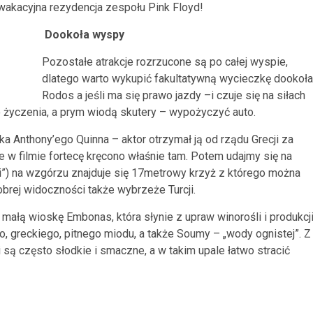
wakacyjna rezydencja zespołu Pink Floyd!
Dookoła wyspy
Pozostałe atrakcje rozrzucone są po całej wyspie,
dlatego warto wykupić fakultatywną wycieczkę dookoła
Rodos a jeśli ma się prawo jazdy –i czuje się na siłach
do życzenia, a prym wiodą skutery – wypożyczyć auto.
a Anthony’ego Quinna – aktor otrzymał ją od rządu Grecji za
e w filmie fortecę kręcono właśnie tam. Potem udajmy się na
i”) na wzgórzu znajduje się 17metrowy krzyż z którego można
rej widoczności także wybrzeże Turcji.
małą wioskę Embonas, która słynie z upraw winorośli i produkcj
o, greckiego, pitnego miodu, a także Soumy – „wody ognistej”. Z
 są często słodkie i smaczne, a w takim upale łatwo stracić