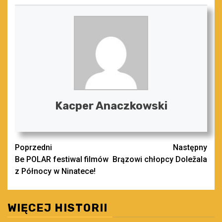
Kacper Anaczkowski
Zobacz
Poprzedni
Następny
Be POLAR festiwal filmów
Brązowi chłopcy Doležala
wpisy
z Północy w Ninatece!
WIĘCEJ HISTORII