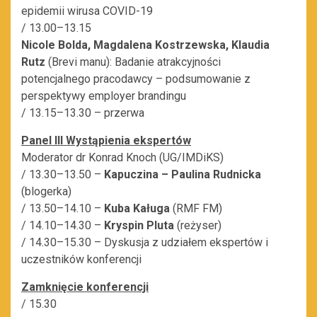
epidemii wirusa COVID-19
/ 13.00–13.15
Nicole Bolda, Magdalena Kostrzewska, Klaudia
Rutz
(Brevi manu): Badanie atrakcyjności
potencjalnego pracodawcy – podsumowanie z
perspektywy employer brandingu
/ 13.15–13.30 – przerwa
Panel III Wystąpienia ekspertów
Moderator dr Konrad Knoch (UG/IMDiKS)
/ 13.30–13.50 –
Kapuczina – Paulina Rudnicka
(blogerka)
/ 13.50–14.10 –
Kuba Kaługa
(RMF FM)
/ 14.10–14.30 –
Kryspin Pluta
(reżyser)
/ 14.30–15.30 – Dyskusja z udziałem ekspertów i
uczestników konferencji
Zamknięcie konferencji
/ 15.30