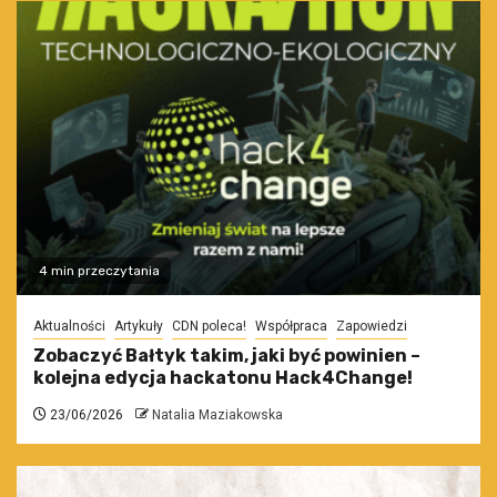
4 min przeczytania
Aktualności
Artykuły
CDN poleca!
Współpraca
Zapowiedzi
Zobaczyć Bałtyk takim, jaki być powinien –
kolejna edycja hackatonu Hack4Change!
23/06/2026
Natalia Maziakowska