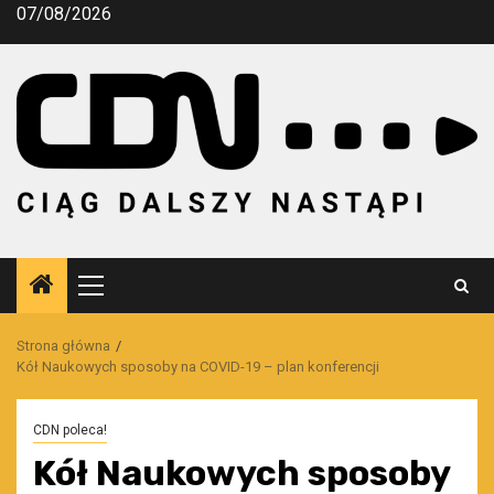
Przejdź
07/08/2026
do
treści
Menu
główne
Strona główna
Kół Naukowych sposoby na COVID-19 – plan konferencji
CDN poleca!
Kół Naukowych sposoby