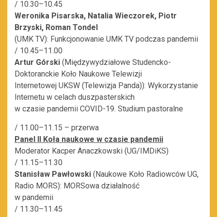
/ 10.30–10.45
Weronika Pisarska, Natalia Wieczorek, Piotr
Brzyski, Roman Tondel
(UMK TV): Funkcjonowanie UMK TV podczas pandemii
/ 10.45–11.00
Artur Górski
(Międzywydziałowe Studencko-
Doktoranckie Koło Naukowe Telewizji
Internetowej UKSW (Telewizja Panda)): Wykorzystanie
Internetu w celach duszpasterskich
w czasie pandemii COVID-19. Studium pastoralne
/ 11.00–11.15 – przerwa
Panel II Koła naukowe w czasie pandemii
Moderator Kacper Anaczkowski (UG/IMDiKS)
/ 11.15–11.30
Stanisław Pawłowski
(Naukowe Koło Radiowców UG,
Radio MORS): MORSowa działalność
w pandemii
/ 11.30–11.45