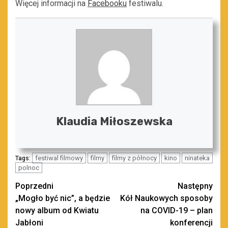
Więcej informacji na
Facebooku
festiwalu.
Klaudia Miłoszewska
festiwal filmowy
filmy
filmy z północy
kino
ninateka
Tags:
polnoc
Zobacz
Poprzedni
Następny
„Mogło być nic”, a będzie
Kół Naukowych sposoby
wpisy
nowy album od Kwiatu
na COVID-19 – plan
Jabłoni
konferencji