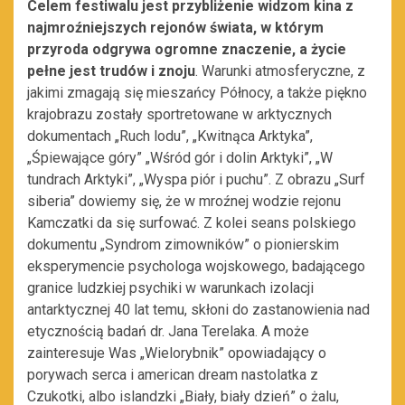
Celem festiwalu jest przybliżenie widzom kina z
najmroźniejszych rejonów świata, w którym
przyroda odgrywa ogromne znaczenie, a życie
pełne jest trudów i znoju
. Warunki atmosferyczne, z
jakimi zmagają się mieszańcy Północy, a także piękno
krajobrazu zostały sportretowane w arktycznych
dokumentach „Ruch lodu”, „Kwitnąca Arktyka”,
„Śpiewające góry” „Wśród gór i dolin Arktyki”, „W
tundrach Arktyki”, „Wyspa piór i puchu”. Z obrazu „Surf
siberia” dowiemy się, że w mroźnej wodzie rejonu
Kamczatki da się surfować. Z kolei seans polskiego
dokumentu „Syndrom zimowników” o pionierskim
eksperymencie psychologa wojskowego, badającego
granice ludzkiej psychiki w warunkach izolacji
antarktycznej 40 lat temu, skłoni do zastanowienia nad
etycznością badań dr. Jana Terelaka. A może
zainteresuje Was „Wielorybnik” opowiadający o
porywach serca i american dream nastolatka z
Czukotki, albo islandzki „Biały, biały dzień” o żalu,