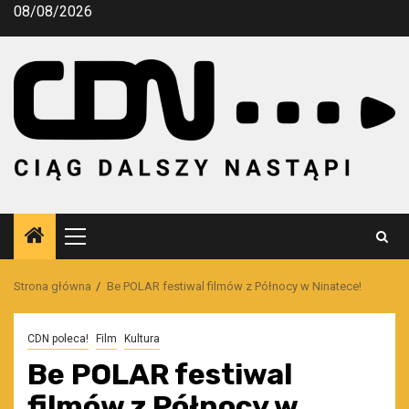
Przejdź
08/08/2026
do
treści
Menu
główne
Strona główna
Be POLAR festiwal filmów z Północy w Ninatece!
CDN poleca!
Film
Kultura
Be POLAR festiwal
filmów z Północy w