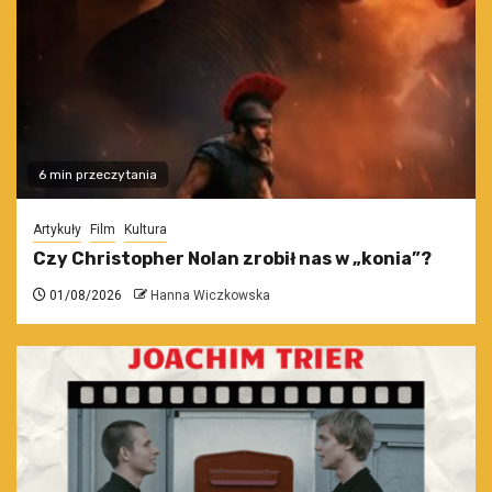
6 min przeczytania
Artykuły
Film
Kultura
Czy Christopher Nolan zrobił nas w „konia”?
01/08/2026
Hanna Wiczkowska