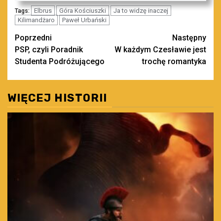
Elbrus
Góra Kościuszki
Ja to widzę inaczej
Tags:
Kilimandżaro
Paweł Urbański
Zobacz
Poprzedni
Następny
PSP, czyli Poradnik
W każdym Czesławie jest
wpisy
Studenta Podróżującego
trochę romantyka
WIĘCEJ HISTORII