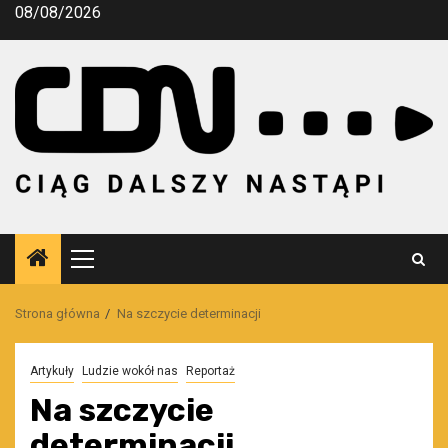
Przejdź
08/08/2026
do
treści
Menu
główne
Strona główna
Na szczycie determinacji
Artykuły
Ludzie wokół nas
Reportaż
Na szczycie
determinacji