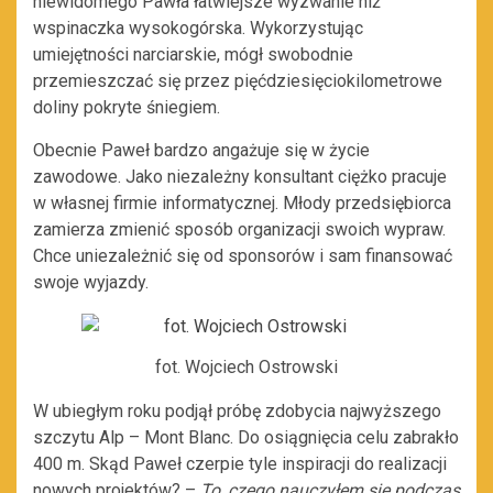
niewidomego Pawła łatwiejsze wyzwanie niż
wspinaczka wysokogórska. Wykorzystując
umiejętności narciarskie, mógł swobodnie
przemieszczać się przez pięćdziesięciokilometrowe
doliny pokryte śniegiem.
Obecnie Paweł bardzo angażuje się w życie
zawodowe. Jako niezależny konsultant ciężko pracuje
w własnej firmie informatycznej. Młody przedsiębiorca
zamierza zmienić sposób organizacji swoich wypraw.
Chce uniezależnić się od sponsorów i sam finansować
swoje wyjazdy.
fot. Wojciech Ostrowski
W ubiegłym roku podjął próbę zdobycia najwyższego
szczytu Alp – Mont Blanc. Do osiągnięcia celu zabrakło
400 m. Skąd Paweł czerpie tyle inspiracji do realizacji
nowych projektów? –
To, czego nauczyłem się podczas