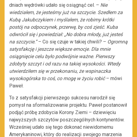
dniach wędrówki udało się osiągnąć cel. –
Nie
wiedziałem, że jesteśmy już na szczycie. Szedłem za
Kubą Jakubczykiem i myślałem, że robimy krótki
postój na odpoczynek, przerwę, by coś zjeść. Kuba
odwrócił się i powiedział: „No dobra młody, już jesteś
na szczycie.”
– Co się czuje w takiej chwili? –
Ogromną
satysfakcję i jeszcze większe emocje. Dla mnie
osiągnięcie celu było podwójnie ważne. Pierwszy
zdobyty szczyt i od razu na takiej wysokości. Wtedy
utwierdziłem się w przekonaniu, że wspinaczka
wysokogórska to coś, co mogę w życiu robić
– mówi
Paweł.
To z satysfakcji pierwszego sukcesu narodził się
pomysł na sformalizowanie projektu. Paweł postanowił
podjąć próbę zdobycia Korony Ziemi – dziewięciu
najwyższych szczytów poszczególnych kontynentów.
Wcześniej udało się tego dokonać niewidomemu
Amerykaninowi, który do realizacji swojego marzenia