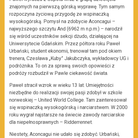
znajomych na pierwszą górską wyprawę. Tym samym
rozpoczyna życiową przygodę ze wspinaczką
wysokogórską. Pomysł na zdobycie Aconcagui –
najwyższego szczytu And (6962 m n.p.m.) – narodził
się wśród uczestników sekcji dżudo, działającej na
Uniwersytecie Gdańskim. Przez półtora roku Paweł
Urbański, student ekonomii, trenował tam pod okiem
trenera, Czesława „Kuby” Jakubczyka, wykładowcy UG i
podróżnika. To on za sprawą swoich opowieści z
podróży rozbudził w Pawle ciekawość świata.
Paweł stracił wzrok w wieku 13 lat. Umiejętności
niezbędne do realizacji swojej pasji zdobył w szkole
norweskiej – United World College. Tam zainteresował
się wspinaczką wysokogórską i narciarstwem. W 2000
roku wygrał najstarsze na świecie zawody narciarskie
dla niepełnosprawnych – Ridderrennet.
Niestety, Aconcagui nie udało się zdobyć. Urbański,