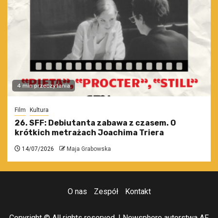
4 min przeczytania
Film
Kultura
26. SFF: Debiutanta zabawa z czasem. O
krótkich metrażach Joachima Triera
14/07/2026
Maja Grabowska
O nas
Zespół
Kontakt
Copyright © All rights reserved.
|
Newsphere
autorstwa AF