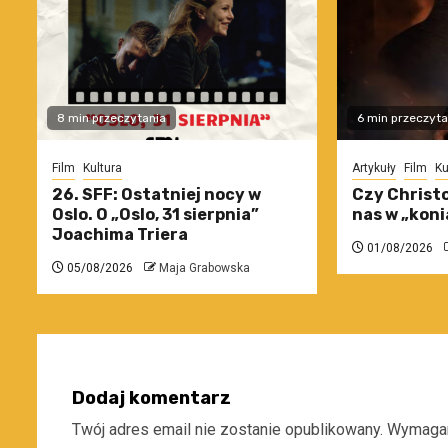
8 min przeczytania
6 min przeczyta
Film
Kultura
Artykuły
Film
Ku
26. SFF: Ostatniej nocy w
Czy Christo
Oslo. O „Oslo, 31 sierpnia”
nas w „koni
Joachima Triera
01/08/2026
05/08/2026
Maja Grabowska
Dodaj komentarz
Twój adres email nie zostanie opublikowany.
Wymagan