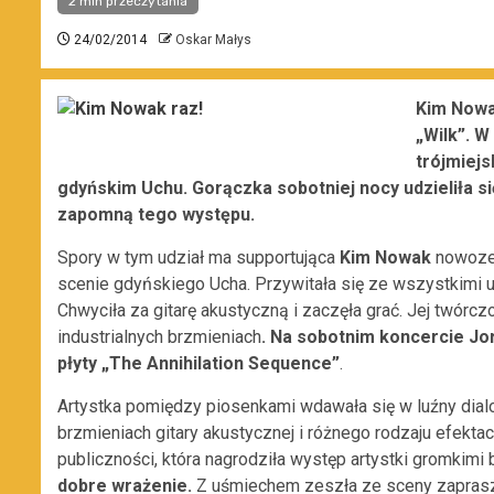
2 min przeczytania
24/02/2014
Oskar Małys
Kim Nowa
„Wilk”. W
trójmiejs
gdyńskim Uchu. Gorączka sobotniej nocy udzieliła s
zapomną tego występu.
Spory w tym udział ma supportująca
Kim Nowak
nowozel
scenie gdyńskiego Ucha. Przywitała się ze wszystkimi u
Chwyciła za gitarę akustyczną i zaczęła grać. Jej twórc
industrialnych brzmieniach
. Na sobotnim koncercie Jor
płyty „The Annihilation Sequence”
.
Artystka pomiędzy piosenkami wdawała się w luźny dialo
brzmieniach gitary akustycznej i różnego rodzaju efektac
publiczności, która nagrodziła występ artystki gromkimi
dobre wrażenie.
Z uśmiechem zeszła ze sceny zaprasz