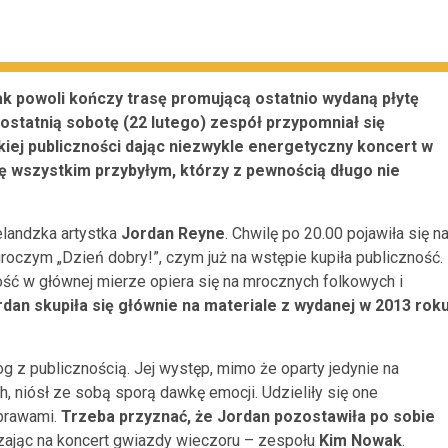
k powoli kończy trasę promującą ostatnio wydaną płytę
 ostatnią sobotę (22 lutego) zespół przypomniał się
kiej publiczności dając niezwykle energetyczny koncert w
ię wszystkim przybyłym, którzy z pewnością długo nie
andzka artystka
Jordan Reyne
. Chwilę po 20.00 pojawiła się n
roczym „Dzień dobry!”, czym już na wstępie kupiła publiczność.
zość w głównej mierze opiera się na mrocznych folkowych i
dan skupiła się głównie na materiale z wydanej w 2013 rok
g z publicznością. Jej występ, mimo że oparty jedynie na
h, niósł ze sobą sporą dawkę emocji. Udzieliły się one
 brawami.
Trzeba przyznać, że Jordan pozostawiła po sobie
ając na koncert gwiazdy wieczoru – zespołu
Kim Nowak
.