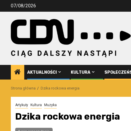
Przejdź
07/08/2026
do
treści
AKTUALNOŚCI
KULTURA
SPOŁECZEŃ
Strona główna
Dzika rockowa energia
Artykuły
Kultura
Muzyka
Dzika rockowa energia