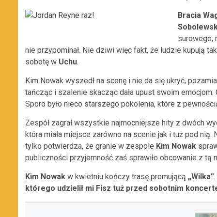
Bracia Wa
Sobolewsk
surowego, m
nie przypominał. Nie dziwi więc fakt, że ludzie kupują ta
sobotę w
Uchu
.
Kim Nowak wyszedł na scenę i nie da się ukryć, pozamiata
tańcząc i szalenie skacząc dała upust swoim emocjom. Ci
Sporo było nieco starszego pokolenia, które z pewności
Zespół zagrał wszystkie najmocniejsze hity z dwóch wyd
która miała miejsce zarówno na scenie jak i tuż pod nią
tylko potwierdza, że granie w zespole
Kim Nowak
spraw
publiczności przyjemność zaś sprawiło obcowanie z tą 
Kim Nowak
w kwietniu kończy trasę promującą
„Wilka”
którego udzielił mi Fisz tuż przed sobotnim koncer