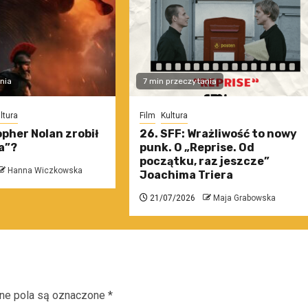
nia
7 min przeczytania
ltura
Film
Kultura
pher Nolan zrobił
26. SFF: Wrażliwość to nowy
a”?
punk. O „Reprise. Od
początku, raz jeszcze”
Hanna Wiczkowska
Joachima Triera
21/07/2026
Maja Grabowska
e pola są oznaczone
*