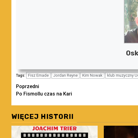
Osk
Fisz Emade
Jordan Reyne
Kim Nowak
klub muzyczny U
Tags:
Zobacz
Poprzedni
Po Fismollu czas na Kari
wpisy
WIĘCEJ HISTORII