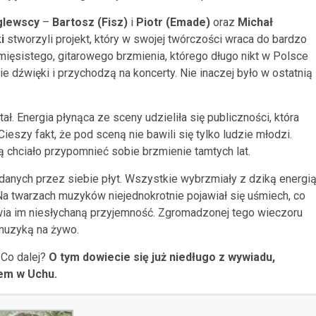
glewscy
–
Bartosz (Fisz)
i
Piotr (Emade)
oraz
Michał
i
stworzyli projekt, który w swojej twórczości wraca do bardzo
ięsistego, gitarowego brzmienia, którego długo nikt w Polsce
kie dźwięki i przychodzą na koncerty. Nie inaczej było w ostatnią
ł. Energia płynąca ze sceny udzieliła się publiczności, która
eszy fakt, że pod sceną nie bawili się tylko ludzie młodzi.
ą chciało przypomnieć sobie brzmienie tamtych lat.
anych przez siebie płyt. Wszystkie wybrzmiały z dziką energią
. Na twarzach muzyków niejednokrotnie pojawiał się uśmiech, co
ia im niesłychaną przyjemność. Zgromadzonej tego wieczoru
muzyką na żywo.
. Co dalej?
O tym dowiecie się już niedługo z wywiadu,
tem w Uchu.