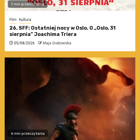
7 min przeczytania
Film
Kultura
26. SFF: Ostatniej nocy w Oslo. O „Oslo, 31
sierpnia” Joachima Triera
05/08/2026
Maja Grabowska
6 min przeczytania