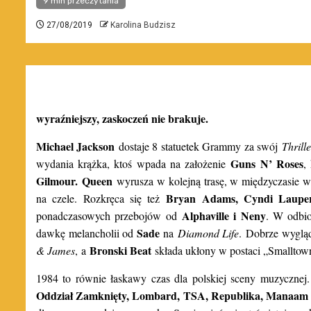
9 min przeczytania
27/08/2019
Karolina Budzisz
wyraźniejszy, zaskoczeń nie brakuje.
Michael Jackson
dostaje 8 statuetek Grammy za swój
Thrille
Guns N’ Roses
wydania krążka, ktoś wpada na założenie
,
Gilmour
.
Queen
wyrusza w kolejną trasę, w międzyczasie 
Bryan Adams
, Cyndi Laupe
na czele. Rozkręca się też
Alphaville i Neny
ponadczasowych przebojów od
. W odbio
Sade
dawkę melancholii od
na
Diamond Life
.
Dobrze wygląd
Bronski Beat
& James
,
a
składa ukłony w postaci „Smalltow
1984 to równie łaskawy czas dla polskiej sceny muzycznej
Oddział Zamknięty, Lombard, TSA, Republika, Manaam