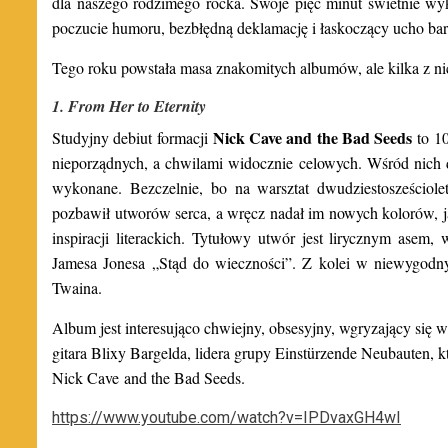
dla naszego rodzimego rocka. Swoje pięć minut świetnie wy
poczucie humoru, bezbłędną deklamację i łaskoczący ucho ba
Tego roku powstała masa znakomitych albumów, ale kilka z ni
1. From Her to Eternity
Nick Cave and the Bad Seeds
Studyjny debiut formacji
to 10
nieporządnych, a chwilami widocznie celowych. Wśród nich 
wykonane. Bezczelnie, bo na warsztat dwudziestosześciol
pozbawił utworów serca, a wręcz nadał im nowych kolorów, j
inspiracji literackich. Tytułowy utwór jest lirycznym ase
Jamesa Jonesa „Stąd do wieczności”. Z kolei w niewygod
Twaina.
Album jest interesująco chwiejny, obsesyjny, wgryzający się w
gitara Blixy Bargelda, lidera grupy Einstürzende Neubauten, 
Nick Cave and the Bad Seeds.
https://www.youtube.com/watch?v=IPDvaxGH4wI