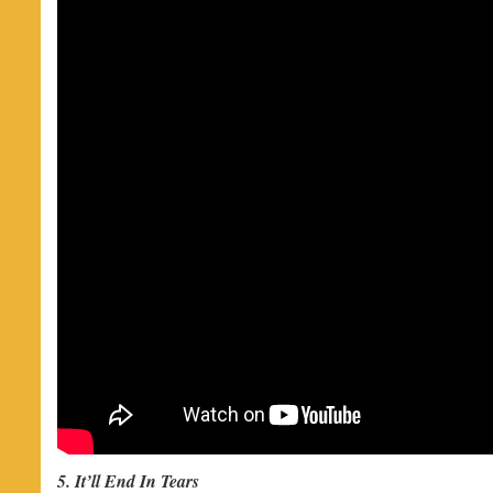
5. It’ll End In Tears