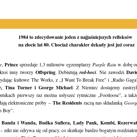
1984 to zdecydowanie jeden z najjaśniejszych refleksów
na złocie lat 80. Chociaż charakter dekady jest już coraz
Prince
r
,
sprzedaje 1,3 milionów egzemplarzy
Purple Rain
w dobę o
Offspring
Davi
 ktoś inny tworzy
. Debiutują
red-hoci
. Nie zawodzi
wydając kultowe
The Works
, z „I Want To Break Free” i „Radio Gaga
r, Tina Turner i George Michael
. Z Niemiec dostajemy zastrzy
rnikach pierwszy raz można usłyszeć rytmiczne „Footloose”, a takż
The Residents
ają elektroniczne próby –
raczą nas składanką
Georg
n Boy”.
Banda i Wanda, Budka Suflera, Lady Pank, Kombi, Rezerwat
.
– nikt nie odrywa się od pracy, co skutkuje bardzo bogatym rozdziałe