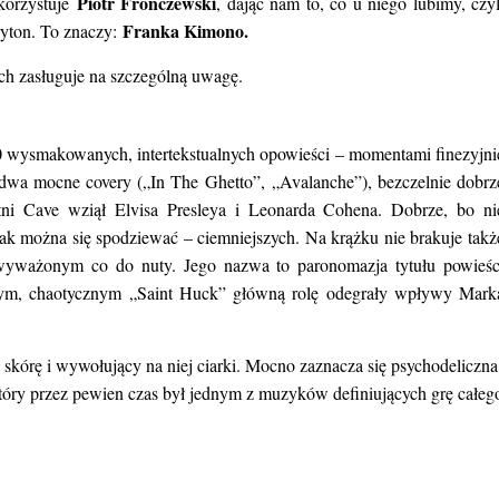
Piotr Fronczewski
korzystuje
, dając nam to, co u niego lubimy, czyl
Franka Kimono.
ryton. To znaczy:
ch zasługuje na szczególną uwagę.
 wysmakowanych, intertekstualnych opowieści – momentami finezyjni
dwa mocne covery („In The Ghetto”, „Avalanche”), bezczelnie dobrz
etni Cave wziął Elvisa Presleya i Leonarda Cohena. Dobrze, bo ni
ak można się spodziewać – ciemniejszych. Na krążku nie brakuje takż
m, wyważonym co do nuty. Jego nazwa to paronomazja tytułu powieśc
nym, chaotycznym „Saint Huck” główną rolę odegrały wpływy Mark
 skórę i wywołujący na niej ciarki. Mocno zaznacza się psychodeliczna
który przez pewien czas był jednym z muzyków definiujących grę całeg