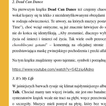
2. Dead Can Dance
Dead Can Dance
Na pierwszym krążku
też czujemy chaos
wokal kojarzy się tu lekko z niezidentyfikowanymi obrzędami
w rodzaju odwieczności. Te utwory, na których muzycy postaw
Time”), choć wciąż oniryczne, są już znacznie łatwiejsze do s
nie do końca się identyfikują. „Aby zrozumieć, dlaczego wyb
życia od śmierci i śmierci od życia. Tak wiele osób przeoc
chorobliwymi gotami
” – komentują na oficjalnej stronie
przedstawiająca maskę gwinejskiego pochodzenia i grecki alfa
Na tym krążku znajdziemy sporo tajemnic, symboli i porzą
https://www.youtube.com/watch?v=S42ziu4Adno
3. It’s My Life
W jaśniejszych barwach rysuje się klimat najsłynniejszego a
Talk
. Chociaż mamy tam więcej światła, nie jest ono banaln
syntezatorów krążek wcale nie traci na głębi, wręcz przeciwni
o szczegóły. Muzycy mieli pomysł na płytę, który bez wz