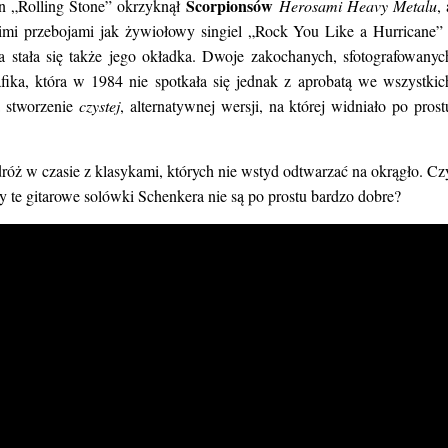
Scorpionsów
n „Rolling Stone” okrzyknął
Herosami Heavy Metalu
, 
kimi przebojami jak żywiołowy singiel „Rock You Like a Hurricane” 
 stała się także jego okładka. Dwoje zakochanych, sfotografowanyc
ika, która w 1984 nie spotkała się jednak z aprobatą we wszystkic
 stworzenie
czystej
, alternatywnej wersji, na której widniało po prost
óż w czasie z klasykami, których nie wstyd odtwarzać na okrągło. Cz
y te gitarowe solówki Schenkera nie są po prostu bardzo dobre?