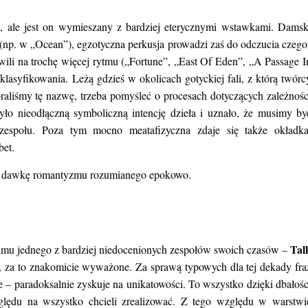
, ale jest on wymieszany z bardziej eterycznymi wstawkami. Damsk
 (np. w „Ocean”), egzotyczna perkusja prowadzi zaś do odczucia czego
ili na trochę więcej rytmu („Fortune”, „East Of Eden”, „A Passage I
klasyfikowania. Leżą gdzieś w okolicach gotyckiej fali, z którą twórc
raliśmy tę nazwę, trzeba pomyśleć o procesach dotyczących zależnośc
zyło nieodłączną symboliczną intencję dzieła i uznało, że musimy by
 zespołu. Poza tym mocno meatafizyczna zdaje się także okładka
bet.
dną dawkę romantyzmu rozumianego epokowo.
Tal
lbumu jednego z bardziej niedocenionych zespołów swoich czasów –
e, za to znakomicie wyważone. Za sprawą typowych dla tej dekady fra
e – paradoksalnie zyskuje na unikatowości. To wszystko dzięki dbałośc
ględu na wszystko chcieli zrealizować. Z tego względu w warstwi