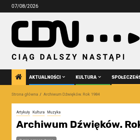
Przejdź
07/08/2026
do
treści
AKTUALNOŚCI
KULTURA
SPOŁECZEŃ
Strona główna
Archiwum Dźwięków. Rok 1984
Artykuły
Kultura
Muzyka
Archiwum Dźwięków. Ro