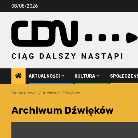
Przejdź
08/08/2026
do
treści
AKTUALNOŚCI
KULTURA
SPOŁECZEŃ
Strona główna
Archiwum Dźwięków
Archiwum Dźwięków