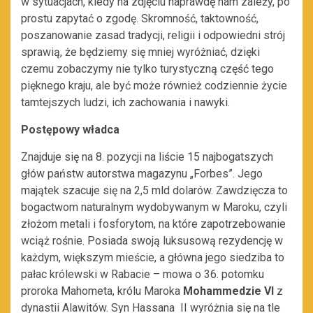
w sytuacjach, kiedy na zdjęciu naprawdę nam zależy, po
prostu zapytać o zgodę. Skromność, taktowność,
poszanowanie zasad tradycji, religii i odpowiedni strój
sprawią, że będziemy się mniej wyróżniać, dzięki
czemu zobaczymy nie tylko turystyczną część tego
pięknego kraju, ale być może również codziennie życie
tamtejszych ludzi, ich zachowania i nawyki.
Postępowy władca
Znajduje się na 8. pozycji na liście 15 najbogatszych
głów państw autorstwa magazynu „Forbes”. Jego
majątek szacuje się na 2,5 mld dolarów. Zawdzięcza to
bogactwom naturalnym wydobywanym w Maroku, czyli
złożom metali i fosforytom, na które zapotrzebowanie
wciąż rośnie. Posiada swoją luksusową rezydencję w
każdym, większym mieście, a główna jego siedziba to
pałac królewski w Rabacie – mowa o 36. potomku
proroka Mahometa, królu Maroka
Mohammedzie VI
z
dynastii Alawitów. Syn Hassana II wyróżnia się na tle