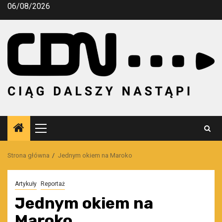
Przejdź
06/08/2026
do
treści
Menu
główne
Strona główna
Jednym okiem na Maroko
Artykuły
Reportaż
Jednym okiem na
Maroko