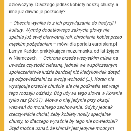
dziewczyny. Dlaczego jednak kobiety noszą chusty, a
inne już dawno je porzuciły?
– Obecnie wynika to z ich przywiązania do tradycji i
kultury. Wymóg dodatkowego zakrycia głowy nie
spełnia już swej pierwotnej roli, chronienia kobiet przed
męskim pożądaniem
– mówi dla portalu euroislam.pl
Lamya Kaddor, praktykująca muzułmanka, od lat żyjąca
w Niemczech.
– Ochrona przede wszystkim miała na
uwadze czystość cielesną, jednak we współczesnym
społeczeństwie ludzie bardziej niż kiedykolwiek dotąd,
są odpowiedzialni za swoją wolność (…). Koran nie
występuje przeciw chuście, ale nie podkreśla też wagi
tego rodzaju odzieży. Bóg używa tego słowa w Koranie
tylko raz (24:31). Mowa o niej jedynie przy okazji
wezwań do moralnego zachowania. Gdyby jednak
rzeczywiście chciał, żeby kobiety nosiły specjalne
chusty, to dlaczego wyraźnie by tego nie powiedział?
Stąd można uznać, że khimâr jest jedynie modnym