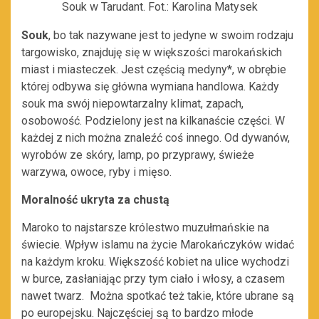
Souk w Tarudant. Fot.: Karolina Matysek
Souk
, bo tak nazywane jest to jedyne w swoim rodzaju
targowisko, znajduję się w większości marokańskich
miast i miasteczek. Jest częścią medyny*, w obrębie
której odbywa się główna wymiana handlowa. Każdy
souk ma swój niepowtarzalny klimat, zapach,
osobowość. Podzielony jest na kilkanaście części. W
każdej z nich można znaleźć coś innego. Od dywanów,
wyrobów ze skóry, lamp, po przyprawy, świeże
warzywa, owoce, ryby i mięso.
Moralność ukryta za chustą
Maroko to najstarsze królestwo muzułmańskie na
świecie. Wpływ islamu na życie Marokańczyków widać
na każdym kroku. Większość kobiet na ulice wychodzi
w burce, zasłaniając przy tym ciało i włosy, a czasem
nawet twarz. Można spotkać też takie, które ubrane są
po europejsku. Najczęściej są to bardzo młode