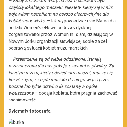
– Kiedy zmieniłam wiarę na islam chciałam być
częścią lokalnego meczetu. Niestety, kiedy się w nim
pojawiłam natrafiłam na bardzo nieprzychylne dla
kobiet środowisko
– tak wypowiedziała się Matea dla
portalu Women’s eNews podczas dyskusji
zorganizowanej przez Women in Islam, działającej w
Nowym Jorku organizacji stawiającej sobie za cel
poprawą sytuacji kobiet muzułmańskich.
– Przestrzenie są od siebie oddzielone, istnieją
przeznaczone dla nas pokoje, czasami w piwnicy. Za
każdym razem, kiedy odwiedzam meczet, muszę się
liczyć z tym, że będę musiała do niego wejść przez
boczne lub tylne drzwi, o ile zostanę w ogóle
wpuszczona
– dodaje kobieta, które pragnie zachować
anonimowość.
Dylematy fotografa