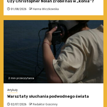
Czy Christopher Nolan zrobił nas w „konia”?
01/08/2026
Hanna Wiczkowska
2 min przeczytania
Artykuły
Warsztaty słuchania podwodnego świata
02/07/2026
Redaktor Gościnny