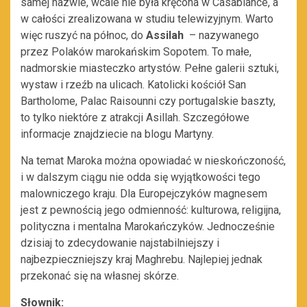
samej nazwie, wcale nie była kręcona w Casablance, a
w całości zrealizowana w studiu telewizyjnym. Warto
więc ruszyć na północ, do
Assilah
– nazywanego
przez Polaków marokańskim Sopotem. To małe,
nadmorskie miasteczko artystów. Pełne galerii sztuki,
wystaw i rzeźb na ulicach. Katolicki kościół San
Bartholome, Palac Raisounni czy portugalskie baszty,
to tylko niektóre z atrakcji Asillah. Szczegółowe
informacje znajdziecie na blogu Martyny.
Na temat Maroka można opowiadać w nieskończoność,
i w dalszym ciągu nie odda się wyjątkowości tego
malowniczego kraju. Dla Europejczyków magnesem
jest z pewnością jego odmienność: kulturowa, religijna,
polityczna i mentalna Marokańczyków. Jednocześnie
dzisiaj to zdecydowanie najstabilniejszy i
najbezpieczniejszy kraj Maghrebu. Najlepiej jednak
przekonać się na własnej skórze.
Słownik: