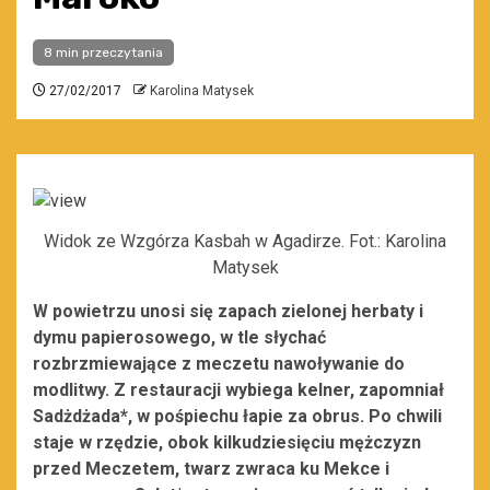
8 min przeczytania
27/02/2017
Karolina Matysek
Widok ze Wzgórza Kasbah w Agadirze. Fot.: Karolina
Matysek
W powietrzu unosi się zapach zielonej herbaty i
dymu papierosowego, w tle słychać
rozbrzmiewające z meczetu nawoływanie do
modlitwy. Z restauracji wybiega kelner, zapomniał
Sadżdżada*, w pośpiechu łapie za obrus. Po chwili
staje w rzędzie, obok kilkudziesięciu mężczyzn
przed Meczetem, twarz zwraca ku Mekce i