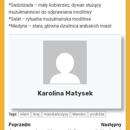
*Sadżdżada – mały kobierzec, dywan służący
muzułmaninowi do odprawiania modlitwy
*Salat – rytualna muzułmańska modlitwa
*Medyna – stara, główna dzielnica arabskich miast
Karolina Matysek
islam
kraj
marokańczycy
Maroko
podróże
Tags:
Zobacz
Poprzedni
Następny