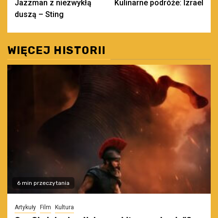
Jazzman z niezwykłą
Kulinarne podróże: Izrael
wpisy
duszą – Sting
WIĘCEJ HISTORII
6 min przeczytania
Artykuły
Film
Kultura