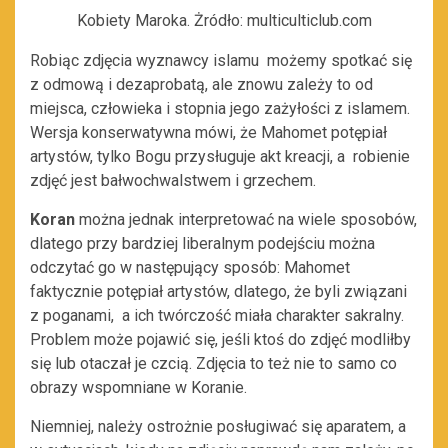
Kobiety Maroka. Żródło: multiculticlub.com
Robiąc zdjęcia wyznawcy islamu możemy spotkać się
z odmową i dezaprobatą, ale znowu zależy to od
miejsca, człowieka i stopnia jego zażyłości z islamem.
Wersja konserwatywna mówi, że Mahomet potępiał
artystów, tylko Bogu przysługuje akt kreacji, a robienie
zdjęć jest bałwochwalstwem i grzechem.
Koran
można jednak interpretować na wiele sposobów,
dlatego przy bardziej liberalnym podejściu można
odczytać go w następujący sposób: Mahomet
faktycznie potępiał artystów, dlatego, że byli związani
z poganami, a ich twórczość miała charakter sakralny.
Problem może pojawić się, jeśli ktoś do zdjęć modliłby
się lub otaczał je czcią. Zdjęcia to też nie to samo co
obrazy wspomniane w Koranie.
Niemniej, należy ostrożnie posługiwać się aparatem, a