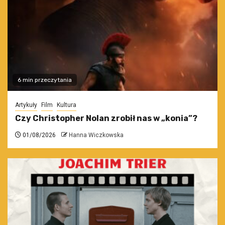
6 min przeczytania
Artykuły
Film
Kultura
Czy Christopher Nolan zrobił nas w „konia”?
01/08/2026
Hanna Wiczkowska