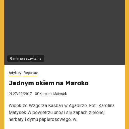
8 min przeczytania
Artykuły
Reportaż
Jednym okiem na Maroko
27/02/2017
Karolina Matysek
Widok ze Wzgórza Kasbah w Agadirze. Fot.: Karolina
Matysek W powietrzu unosi się zapach zielonej
herbaty i dymu papierosowego, w...