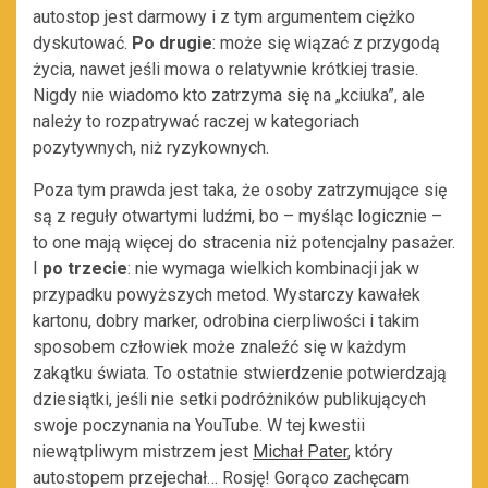
autostop jest darmowy i z tym argumentem ciężko
dyskutować.
Po drugie
: może się wiązać z przygodą
życia, nawet jeśli mowa o relatywnie krótkiej trasie.
Nigdy nie wiadomo kto zatrzyma się na „kciuka”, ale
należy to rozpatrywać raczej w kategoriach
pozytywnych, niż ryzykownych.
Poza tym prawda jest taka, że osoby zatrzymujące się
są z reguły otwartymi ludźmi, bo – myśląc logicznie –
to one mają więcej do stracenia niż potencjalny pasażer.
I
po trzecie
: nie wymaga wielkich kombinacji jak w
przypadku powyższych metod. Wystarczy kawałek
kartonu, dobry marker, odrobina cierpliwości i takim
sposobem człowiek może znaleźć się w każdym
zakątku świata. To ostatnie stwierdzenie potwierdzają
dziesiątki, jeśli nie setki podróżników publikujących
swoje poczynania na YouTube. W tej kwestii
niewątpliwym mistrzem jest
Michał Pater
, który
autostopem przejechał… Rosję! Gorąco zachęcam