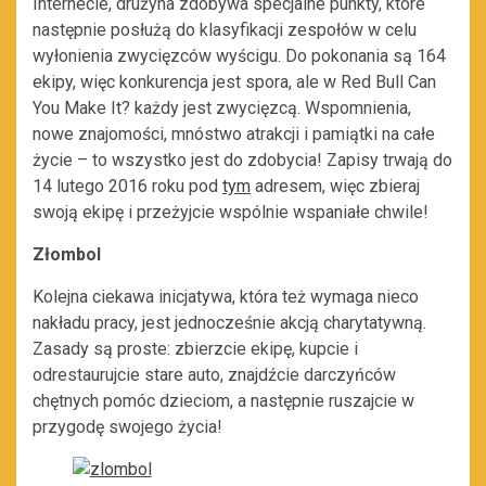
Internecie, drużyna zdobywa specjalne punkty, które
następnie posłużą do klasyfikacji zespołów w celu
wyłonienia zwycięzców wyścigu. Do pokonania są 164
ekipy, więc konkurencja jest spora, ale w Red Bull Can
You Make It? każdy jest zwycięzcą. Wspomnienia,
nowe znajomości, mnóstwo atrakcji i pamiątki na całe
życie – to wszystko jest do zdobycia! Zapisy trwają do
14 lutego 2016 roku pod
tym
adresem, więc zbieraj
swoją ekipę i przeżyjcie wspólnie wspaniałe chwile!
Złombol
Kolejna ciekawa inicjatywa, która też wymaga nieco
nakładu pracy, jest jednocześnie akcją charytatywną.
Zasady są proste: zbierzcie ekipę, kupcie i
odrestaurujcie stare auto, znajdźcie darczyńców
chętnych pomóc dzieciom, a następnie ruszajcie w
przygodę swojego życia!