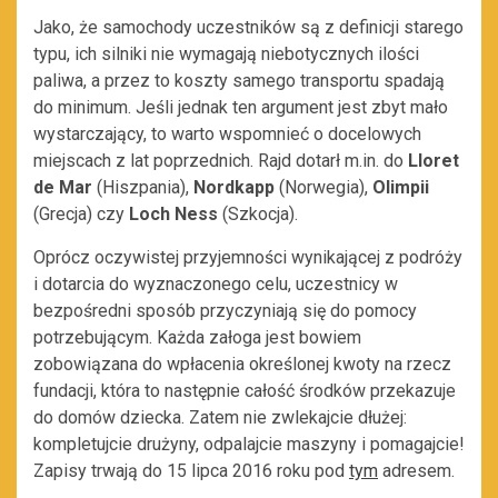
Jako, że samochody uczestników są z definicji starego
typu, ich silniki nie wymagają niebotycznych ilości
paliwa, a przez to koszty samego transportu spadają
do minimum. Jeśli jednak ten argument jest zbyt mało
wystarczający, to warto wspomnieć o docelowych
miejscach z lat poprzednich. Rajd dotarł m.in. do
Lloret
de Mar
(Hiszpania),
Nordkapp
(Norwegia),
Olimpii
(Grecja) czy
Loch Ness
(Szkocja).
Oprócz oczywistej przyjemności wynikającej z podróży
i dotarcia do wyznaczonego celu, uczestnicy w
bezpośredni sposób przyczyniają się do pomocy
potrzebującym. Każda załoga jest bowiem
zobowiązana do wpłacenia określonej kwoty na rzecz
fundacji, która to następnie całość środków przekazuje
do domów dziecka. Zatem nie zwlekajcie dłużej:
kompletujcie drużyny, odpalajcie maszyny i pomagajcie!
Zapisy trwają do 15 lipca 2016 roku pod
tym
adresem.