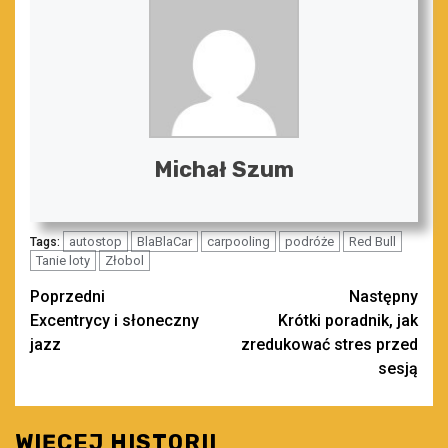
Michał Szum
autostop
BlaBlaCar
carpooling
podróże
Red Bull
Tags:
Tanie loty
Złobol
Zobacz
Poprzedni
Następny
Excentrycy i słoneczny
Krótki poradnik, jak
wpisy
jazz
zredukować stres przed
sesją
WIĘCEJ HISTORII