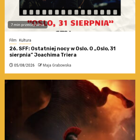
7 min przeczytania
Film
Kultura
26. SFF: Ostatniej nocy w Oslo. O „Oslo, 31
sierpnia” Joachima Triera
05/08/2026
Maja Grabowska