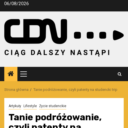
Przejdź
06/08/2026
do
treści
Menu
główne
Strona główna
Tanie podróżowanie, czyli patenty na studencki trip
Artykuły
Lifestyle
Życie studenckie
Tanie podróżowanie,
czyli patenty na