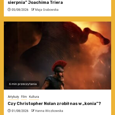
sierpnia” Joachima Triera
05/08/2026
Maja Grabowska
6 min przeczytania
Artykuły
Film
Kultura
Czy Christopher Nolan zrobił nas w „konia”?
01/08/2026
Hanna Wiczkowska