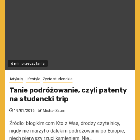
6 min przeczytania
Artykuły
Lifestyle
Życie studenckie
Tanie podróżowanie, czyli patenty
na studencki trip
19/01/2016
Michał Szum
Źródło: blog.klm.com Kto z Was, drodzy czytelnicy,
nigdy nie marzył o dalekim podróżowaniu po Europie,
niech pierwszy rzuci kamieniem. Nie...