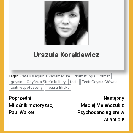
Urszula Korąkiewicz
Cafe Księgarnia Vademecum
dramaturgia
drmat
Tags:
gdynia
Gdyńska Strefa Kultury
teatr
Teatr Gdynia Główna
teatr współczesny
Teatr z Bliska
Zobacz
Poprzedni
Następny
Miłośnik motoryzacji –
Maciej Maleńczuk z
wpisy
Paul Walker
Psychodancingiem w
Atlanticu!