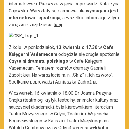
internetowych. Pierwsze zajęcia poprowadzi Katarzyna
Gajewska. Warsztaty są darmowe, ale
wymagana jest
internetowa rejestracja
, a wszelkie informacje z tym
związane znajdziecie
tutaj
.
Z kolei w poniedziałek,
13 kwietnia o 17.30
w
Cafe
Księgarni Vademecum
odbędzie się drugie spotkanie
Czytelni dramatu polskiego
w Cafe Księgarni
Vademecum. Tematem rozmów dramaty Gabrieli
Zapolskiej. Na warsztacie m.in. „Skiz” i „Ich czworo”.
Spotkanie poprowadzi Agnieszka Zadrożna.
W czwartek, 16 kwietnia o 18.00
Dr Joanna Puzyna-
Chojka (teatrolog, krytyk teatralny, animator kultury oraz
nauczyciel akademicki, była kierownikiem literackim
Teatru Muzycznego w Gdyni, Teatru im. Wojciecha
Bogusławskiego w Kaliszu i Teatru Miejskiego im.
Witolda Gombrowicza w Gdyni) wygłosi
wykład pt.