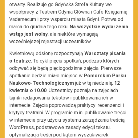
otwarty. Realizuje go Gdyńska Strefa Kultury we
współpracy z Teatrem Gdynia Główna i Cafe Księgarnią
Vademecum i przy wsparciu miasta Gdyni. Potrwa od
marca do grudnia tego roku.
Na wszystkie wydarzenia
wstęp jest wolny
, ale niektóre wymagają
wcześniejszej rejestracji uczestników.
Kwietniową odsłonę rozpoczynają
Warsztaty pisania
o teatrze
. To cykl pięciu spotkań, podczas których
odbywać się będą pięciogodzinne zajęcia. Pierwsze
spotkanie będzie miało miejsce w
Pomorskim Parku
Naukowo-Technologicznym
już w tę niedzielę,
12
kwietnia o 10.00
. Uczestnicy poznają na zajęciach
tajniki redagowania tekstów i publikowania ich w
internecie. Zajęcia poprowadzą praktycy: recenzenci i
krytycy teatralni. W programie m.in. publikowanie treści
w internecie przy użyciu systemu zarządzania treścią
WordPress, podstawowe zasady edycji tekstu,
optymalizacja treści pod kątem wyszukiwarek