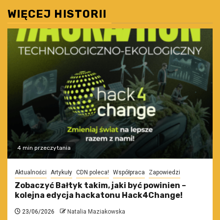
WIĘCEJ HISTORII
4 min przeczytania
Aktualności
Artykuły
CDN poleca!
Współpraca
Zapowiedzi
Zobaczyć Bałtyk takim, jaki być powinien –
kolejna edycja hackatonu Hack4Change!
23/06/2026
Natalia Maziakowska