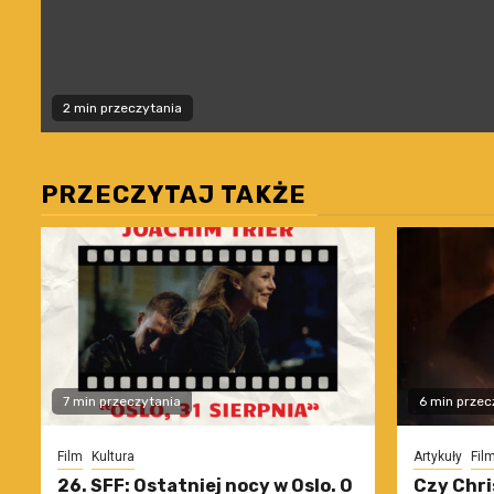
2 min przeczytania
PRZECZYTAJ TAKŻE
7 min przeczytania
6 min przec
Film
Kultura
Artykuły
Fil
26. SFF: Ostatniej nocy w Oslo. O
Czy Chri