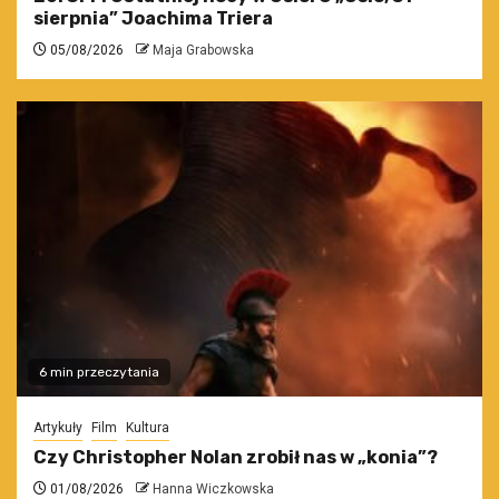
sierpnia” Joachima Triera
05/08/2026
Maja Grabowska
6 min przeczytania
Artykuły
Film
Kultura
Czy Christopher Nolan zrobił nas w „konia”?
01/08/2026
Hanna Wiczkowska