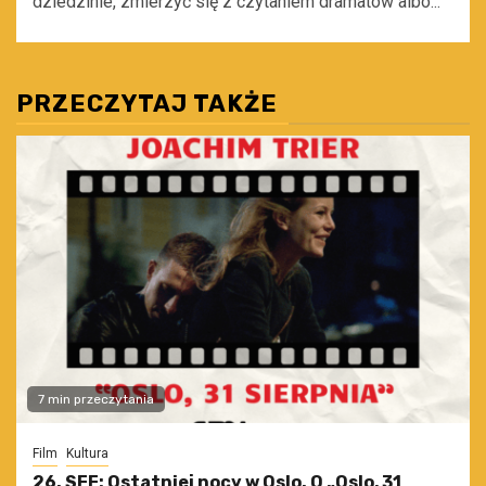
dziedzinie, zmierzyć się z czytaniem dramatów albo...
PRZECZYTAJ TAKŻE
7 min przeczytania
Film
Kultura
26. SFF: Ostatniej nocy w Oslo. O „Oslo, 31