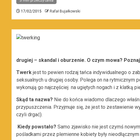
3 min przeczytania
17/02/2015
Rafał Bujałkowski
drugiej
–
skandal i oburzenie. O czym mowa? Poznaj
Twerk
jest to pewien rodzaj tańca indywidualnego o z
seksualnych u drugiej osoby. Polega on na rytmicznym po
wykonują go najczęściej na ugiętych nogach i z klatką p
Skąd ta nazwa?
Nie do końca wiadomo dlaczego właśn
przypuszczenia. Przyjmuje się, że jest to zestawienie w
czyli drgać).
Kiedy powstało?
Samo zjawisko nie jest czymś nowym
pośladkami przez plemienne kobiety były nieodłącznym 