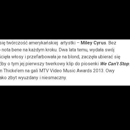
się twórczość amerykańskiej artystki –
Miley Cyrus
. Bez
 nota bene na każdym kroku. Dwa lata temu, wydała swój
ścięła włosy i przefarbowała je na blond, zaczęła ubierać się
ćby o tym jej pierwszy twerkowy klip do piosenki
We Can’t Stop
.
nem Thicke’em na gali MTV Video Music Awards 2013. Owy
jako zbyt wyuzdany i niesmaczny.