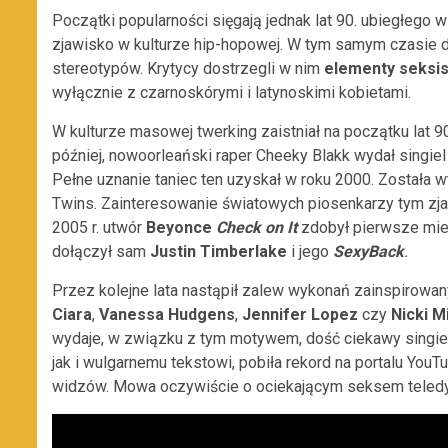
Początki popularności sięgają jednak lat 90. ubiegłego 
zjawisko w kulturze hip-hopowej. W tym samym czasie d
stereotypów. Krytycy dostrzegli w nim
elementy seksis
wyłącznie z czarnoskórymi i latynoskimi kobietami.
W kulturze masowej twerking zaistniał na początku lat 90
później, nowoorleański raper Cheeky Blakk wydał singie
Pełne uznanie taniec ten uzyskał w roku 2000. Została
Twins. Zainteresowanie światowych piosenkarzy tym zja
2005 r. utwór
Beyonce
Check on It
zdobył pierwsze mie
dołączył sam
Justin Timberlake
i jego
SexyBack
.
Przez kolejne lata nastąpił zalew wykonań zainspirowa
Ciara
,
Vanessa Hudgens
,
Jennifer Lopez
czy
Nicki M
wydaje, w związku z tym motywem, dość ciekawy singie
jak i wulgarnemu tekstowi, pobiła rekord na portalu YouT
widzów. Mowa oczywiście o ociekającym seksem tele