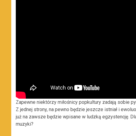
Zapewne niektórzy miłośnicy popkultury zadają sobie py
Z jednej strony, na pewno będzie jeszcze istniał i ewoluo
już na zawsze będzie wpisane w ludzką egzystencję. Dla
muzyki?