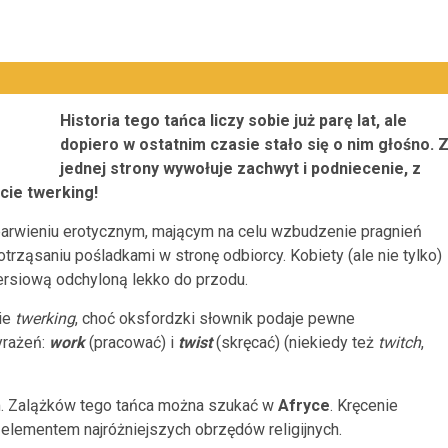
Historia tego tańca liczy sobie już parę lat, ale
dopiero w ostatnim czasie stało się o nim głośno. 
jednej strony wywołuje zachwyt i podniecenie, z
cie twerking!
abarwieniu erotycznym, mającym na celu wzbudzenie pragnień
trząsaniu pośladkami w stronę odbiorcy. Kobiety (ale nie tylko)
iersiową odchyloną lekko do przodu.
ie
twerking
, choć oksfordzki słownik podaje pewne
yrażeń:
work
(pracować) i
twist
(skręcać)
(niekiedy też
twitch
,
. Zalążków tego tańca można szukać w
Afryce
. Kręcenie
elementem najróżniejszych obrzędów religijnych.