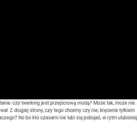
tanie: czy twerking jest przejściową modą? Może tak, może nie.
wał. Z drugiej strony, czy tego chcemy czy nie, kręcenie tyłkiem
czego? No bo kto czasami nie lubi się pobujać, w rytm ulubionej