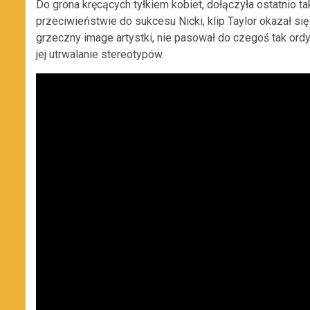
Do grona kręcących tyłkiem kobiet, dołączyła ostatnio t
przeciwieństwie do sukcesu Nicki, klip Taylor okazał 
grzeczny image artystki, nie pasował do czegoś tak ordyn
jej utrwalanie stereotypów.