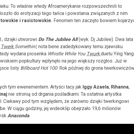
wieku. To właśnie wtedy Afroamerykanie rozpowszechnili to
oszło do erotyzacji tego tańca i powstania związanych z nim
towskie i rasistowskie.
Fenomen ten zaczęto bowiem kojarzy
., dzięki utworowi
Do The Jubilee All
(wyk. Dj Jubilee). Dwa lata
l
Twerk
Somethin!
, nota bene zadedykowany temu zjawisku.
 wtedy wydana piosenka
Whistle While You
Twurk
duetu Ying Yang
wiskiem popkultury wpłynęło na jego większy rozgłos. Już w
jsce listy
Billboard Hot 100
. Rok później do grona twerkowiczó
nych tym ewenementem. Artyści tacy jak
Iggy Azaela
,
Rihanna
,
inaj
nie stronią od drgania pośladkami. Ta ostatnia artystka
l. Ciekawy pod tym względem, że zarówno dzięki twerkingowi
ube. W ciągu godziny, jej wideoklip obejrzało 19,6 milionów
dysk
Anaconda
.