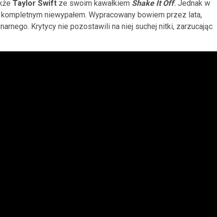
akże
Taylor Swift
ze swoim kawałkiem
Shake It Off
.
Jednak w
się kompletnym niewypałem. Wypracowany bowiem przez lata,
arnego. Krytycy nie pozostawili na niej suchej nitki, zarzucając