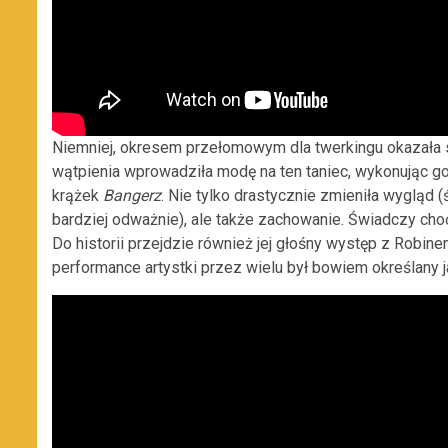
Niemniej, okresem przełomowym dla twerkingu okazała 
wątpienia wprowadziła modę na ten taniec, wykonując go
krążek
Bangerz
. Nie tylko drastycznie zmieniła wygląd (
bardziej odważnie), ale także zachowanie. Świadczy cho
Do historii przejdzie również jej głośny występ z Robi
performance artystki przez wielu był bowiem określany 