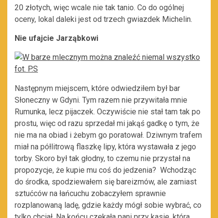
20 złotych, więc wcale nie tak tanio. Co do ogólnej
oceny, lokal daleki jest od trzech gwiazdek Michelin.
Nie ufajcie Jarząbkowi
Następnym miejscem, które odwiedziłem był bar
Słoneczny w Gdyni. Tym razem nie przywitała mnie
Rumunka, lecz pijaczek. Oczywiście nie stał tam tak po
prostu, więc od razu sprzedał mi jakąś gadkę o tym, że
nie ma na obiad i żebym go poratował. Dziwnym trafem
miał na półlitrową flaszkę lipy, która wystawała z jego
torby. Skoro był tak głodny, to czemu nie przystał na
propozycje, że kupie mu coś do jedzenia? Wchodząc
do środka, spodziewałem się bareizmów, ale zamiast
sztućców na łańcuchu zobaczyłem sprawnie
rozplanowaną ladę, gdzie każdy mógł sobie wybrać, co
tylko chciał. Na końcu czekała pani przy kasie, która