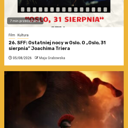
7 min przeczytania
Film
Kultura
26. SFF: Ostatniej nocy w Oslo. O „Oslo, 31
sierpnia” Joachima Triera
05/08/2026
Maja Grabowska