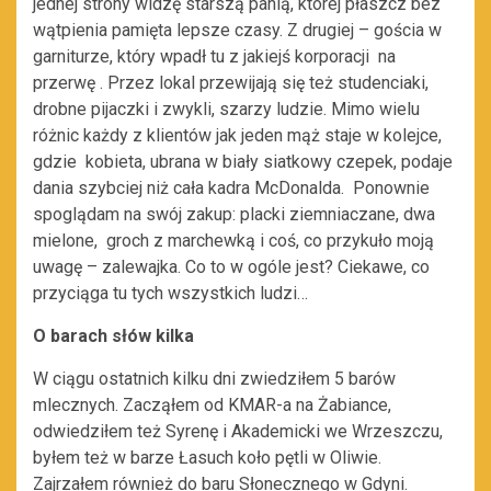
jednej strony widzę starszą panią, której płaszcz bez
wątpienia pamięta lepsze czasy. Z drugiej – gościa w
garniturze, który wpadł tu z jakiejś korporacji na
przerwę . Przez lokal przewijają się też studenciaki,
drobne pijaczki i zwykli, szarzy ludzie. Mimo wielu
różnic każdy z klientów jak jeden mąż staje w kolejce,
gdzie kobieta, ubrana w biały siatkowy czepek, podaje
dania szybciej niż cała kadra McDonalda. Ponownie
spoglądam na swój zakup: placki ziemniaczane, dwa
mielone, groch z marchewką i coś, co przykuło moją
uwagę – zalewajka. Co to w ogóle jest? Ciekawe, co
przyciąga tu tych wszystkich ludzi…
O barach słów kilka
W ciągu ostatnich kilku dni zwiedziłem 5 barów
mlecznych. Zacząłem od KMAR-a na Żabiance,
odwiedziłem też Syrenę i Akademicki we Wrzeszczu,
byłem też w barze Łasuch koło pętli w Oliwie.
Zajrzałem również do baru Słonecznego w Gdyni.