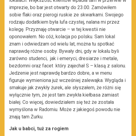
lokalach. Większość klientów wpadła tam w przerwie w
imprezie, bo bar jest otwarty do 23.00. Zamówiłem
sobie flaki oraz pierogi ruskie ze skwarkami. Swojego
rodzaju dodatkiem była lufa czystej, nalana mi przez
kolegę. Przyznaję otwarcie – w tej kwestii nie
oponowałem. No cóż, kolacja po polsku. Sam lokal
znam i odwiedzam od wielu lat, można tu spotkać
naprawdę różne osoby. Bywały dni, gdy w lokalu byli
zarówno studenci, jak i emeryci, dresiarze i metale,
bezdomni oraz facet który zajechał S – klasą z salonu.
Jedzenie jest naprawdę bardzo dobre, a w menu
figuruje wymieniona już wcześniej zalewajka. Wygląda i
smakuje jak zwykły żurek, ale słyszałem, że różni się
wyłącznie tym, że jest tam zwykła kiełbasa zamiast
białej. Co więcej, dowiedziałem się też że została
wymyślona w Radomiu. Może z jakiegoś powodu nie
znają tam Żurku.
Jak u babci, tuż za rogiem