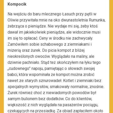
Kompocik
Na wejściu do baru mlecznego Łasuch przy pętli w
Oliwie przywitała mnie na oko dwunastoletnia Rumunka,
żebrząca o pieniądze. Nie wydaje mi się, żeby ktoś
dawał im jakiekolwiek pieniądze, ale widocznie musi
im się to opłacać. Ceny w środku nie zachwycały.
Zamówiłem sobie schabowego z ziemniakami i
mizerią oraz żurek. Do picia kompot z bliżej
nieokreślonych owoców. Wyglądało na maliny, ale
dziwnie pachniało. Stąd też skończyłem na łyku tego
„cudownego” napoju, pamiętając o słowach swojej
babci, która wspominała że kompot można zrobić
nawet ze starych sznurowadeł. Kotlet i ziemniaki bez
specjalnych wymysłów, smakowały normalnie, znośnie.
Żurek również choć z niewiadomych powodów był
samym bulionem bez dodatków. Co do klientów,
większość z nich wyglądała na pasażerów pociągu,
czekających na przesiadkę. Za obiad zapłaciłem około