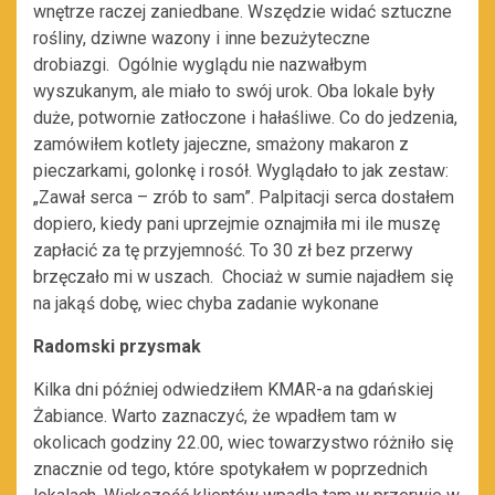
wnętrze raczej zaniedbane. Wszędzie widać sztuczne
rośliny, dziwne wazony i inne bezużyteczne
drobiazgi. Ogólnie wyglądu nie nazwałbym
wyszukanym, ale miało to swój urok. Oba lokale były
duże, potwornie zatłoczone i hałaśliwe. Co do jedzenia,
zamówiłem kotlety jajeczne, smażony makaron z
pieczarkami, golonkę i rosół. Wyglądało to jak zestaw:
„Zawał serca – zrób to sam”. Palpitacji serca dostałem
dopiero, kiedy pani uprzejmie oznajmiła mi ile muszę
zapłacić za tę przyjemność. To 30 zł bez przerwy
brzęczało mi w uszach. Chociaż w sumie najadłem się
na jakąś dobę, wiec chyba zadanie wykonane
Radomski przysmak
Kilka dni później odwiedziłem KMAR-a na gdańskiej
Żabiance. Warto zaznaczyć, że wpadłem tam w
okolicach godziny 22.00, wiec towarzystwo różniło się
znacznie od tego, które spotykałem w poprzednich