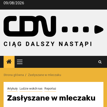
Przejdź
09/08/2026
do
treści
Menu
główne
Strona główna
Zasłyszane w mleczaku
Artykuły
Ludzie wokół nas
Reportaż
Zasłyszane w mleczaku