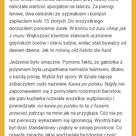
naliczała wartość specjałów na talerzu. Za pierogi
leniwe, dwa naleśniki ze szpinakiem i kompot
zapłaciłem koło 15 złotych. Do wszystkiego
dorzuciłem ponownie żurek. W końcu o
d żuru chłop jak
z muru.
Większość klientów stanowili uczniowie
gdyńskich liceów i starsi ludzie, widać stali bywalcy od
dawien dawna. Jak to mówią
old habits die hard
.
Jedzenie było smaczne. Pomimo faktu, że gablotka z
jedzeniem była uzupełniana niemalże taśmowo, dbano
o każdą porcję. Wybór był spory. W dziale napoje
zobaczyłem cudo nazwane
Kawa po polsku.
Nigdy nie
zapoznawałem się z pomysłami rodzimych baristów,
ale pani kucharka rozwiała wszelkie wątpliwości i
powiedziała
-no kawa po polsku to ta z fusami
przecież
, patrząc na mnie jak na przygłupa. Cóż nie po
raz pierwszy wykazałem się ignorancją. Wystrój baru
był dość standardowy i piękny w swojej prostocie. Co
prawda zapachy, jakie wydzielała bezdomna część