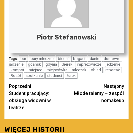
Piotr Stefanowski
bar
bary mleczne
biedni
bogaci
danie
domowe
Tags:
jadzenie
gdańsk
gdynia
Gierek
imprezowicze
jedzenie
kompot
miejsce
miejscówka
mleczak
obiad
reportaż
Rosół
spotkanie
studenci
żurek
Zobacz
Poprzedni
Następny
Student pracujący:
Młode talenty – zespół
wpisy
obsługa widowni w
nomakeup
teatrze
WIĘCEJ HISTORII