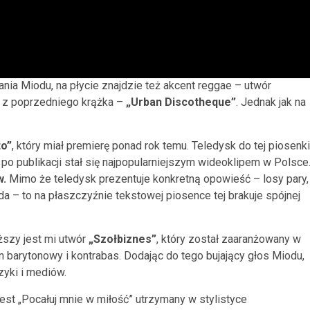
nia Miodu, na płycie znajdzie też akcent reggae – utwór
” z poprzedniego krążka –
„Urban Discotheque”
. Jednak jak na
to”
, który miał premierę ponad rok temu. Teledysk do tej piosenki
po publikacji stał się najpopularniejszym wideoklipem w Polsce
w.
Mimo że teledysk prezentuje konkretną opowieść – losy pary,
 da – to na płaszczyźnie tekstowej piosence tej brakuje spójnej
iższy jest mi utwór
„Szołbiznes”
, który został zaaranżowany w
 barytonowy i kontrabas. Dodając do tego bujający głos Miodu,
zyki i mediów.
est „Pocałuj mnie w miłość” utrzymany w stylistyce