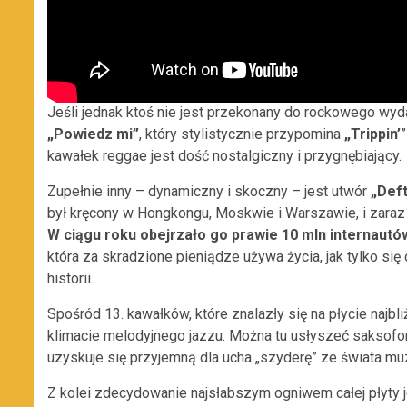
Jeśli jednak ktoś nie jest przekonany do rockowego wyda
„Powiedz mi”
, który stylistycznie przypomina
„Trippin’
kawałek reggae jest dość nostalgiczny i przygnębiający.
Zupełnie inny – dynamiczny i skoczny – jest utwór
„Def
był kręcony w Hongkongu, Moskwie i Warszawie, i zaraz 
W ciągu roku obejrzało go prawie 10 mln internautó
która za skradzione pieniądze używa życia, jak tylko się
historii.
Spośród 13. kawałków, które znalazły się na płycie najbl
klimacie melodyjnego jazzu. Można tu usłyszeć saksofon
uzyskuje się przyjemną dla ucha „szyderę” ze świata mu
Z kolei zdecydowanie najsłabszym ogniwem całej płyty j