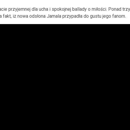
cie przyjemnej dla ucha i spokojnej ballady o miłości. Ponad trz
 fakt, iż nowa odsłona Jamala przypadła do gustu jego fanom.