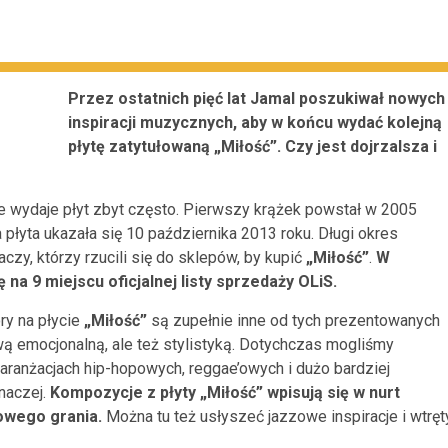
Przez ostatnich pięć lat Jamal poszukiwał nowych
inspiracji muzycznych, aby w końcu wydać kolejną
płytę zatytułowaną „Miłość”. Czy jest dojrzalsza i
e wydaje płyt zbyt często. Pierwszy krążek powstał w 2005
ia płyta ukazała się 10 października 2013 roku. Długi okres
czy, którzy rzucili się do sklepów, by kupić
„Miłość”
.
W
na 9 miejscu oficjalnej listy sprzedaży OLiS.
ry na płycie
„Miłość”
są zupełnie inne od tych prezentowanych
wą emocjonalną, ale też stylistyką. Dotychczas mogliśmy
ranżacjach hip-hopowych, reggae’owych i dużo bardziej
naczej.
Kompozycje z płyty „Miłość” wpisują się w nurt
rowego grania.
Można tu też usłyszeć jazzowe inspiracje i wtręt