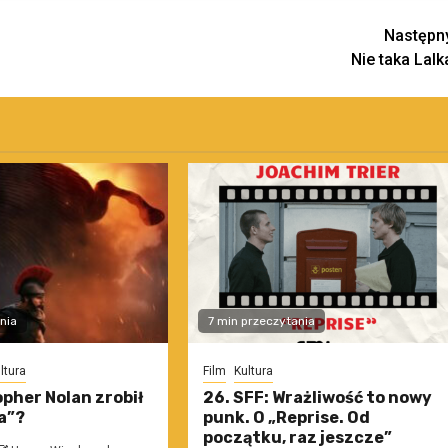
Następn
Nie taka Lalk
nia
7 min przeczytania
ltura
Film
Kultura
pher Nolan zrobił
26. SFF: Wrażliwość to nowy
a”?
punk. O „Reprise. Od
początku, raz jeszcze”