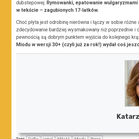
dubstepowej.
Rymowanki, epatowanie wulgaryzmami i 
w tekście – zagubionych 17-latków.
Choć płyta jest odrobinę nierówna i łączy w sobie różne 
zdecydowanie bardziej wysmakowany niż poprzednie i c
pewnością są dobrym punktem wyjścia do kolejnego krą
Miodu w wersji 30+ (czyli już za rok!) wydał coś jes
Katar
Defto
jamal
Miłość
Miodu
Peron