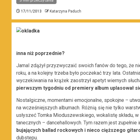
3 min przeczytania
17/11/2013
Katarzyna Paduch
inna niż poprzednie?
Jamal zdążył przyzwyczaić swoich fanów do tego, że ni
roku, a na kolejny trzeba było poczekać trzy lata. Ostatn
wyczekiwania na krążek zaostrzył apetyt wiernych słucha
pierwszym tygodniu od premiery album uplasował się 
Nostalgiczne, momentami emocjonalne, spokojne – utwo
na wcześniejszych albumach. Różnią się nie tylko warst
usłyszeć Tomka Mioduszewskiego, wokalistę składu, w a
tanecznych – dancehallowych. Tym razem jest zupełnie i
bujających ballad rockowych i nieco cięższego gita
dubstepu.