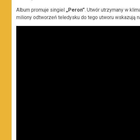
Album promuje singiel
„Peron”
. Utwór utrzymany w klima
miliony odtworzeń teledysku do tego utworu wskazują na