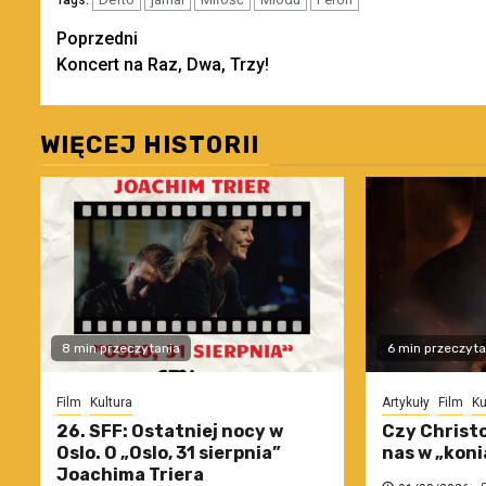
Tags:
Zobacz
Poprzedni
Koncert na Raz, Dwa, Trzy!
wpisy
WIĘCEJ HISTORII
8 min przeczytania
6 min przeczyta
Film
Kultura
Artykuły
Film
Ku
26. SFF: Ostatniej nocy w
Czy Christo
Oslo. O „Oslo, 31 sierpnia”
nas w „koni
Joachima Triera