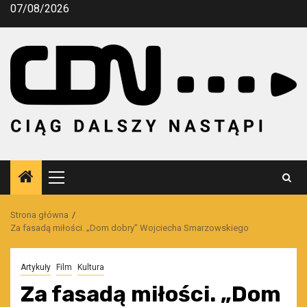
Przejdź
07/08/2026
do
treści
Menu
główne
Strona główna
Za fasadą miłości. „Dom dobry” Wojciecha Smarzowskiego
Artykuły
Film
Kultura
Za fasadą miłości. „Dom