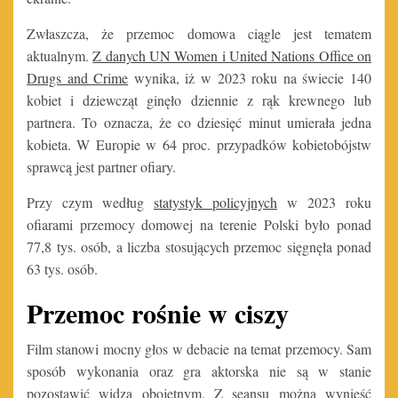
Zwłaszcza, że przemoc domowa ciągle jest tematem
aktualnym.
Z danych UN Women i United Nations Office on
Drugs and Crime
wynika, iż w 2023 roku na świecie 140
kobiet i dziewcząt ginęło dziennie z rąk krewnego lub
partnera. To oznacza, że co dziesięć minut umierała jedna
kobieta. W Europie w 64 proc. przypadków kobietobójstw
sprawcą jest partner ofiary.
Przy czym według
statystyk policyjnych
w 2023 roku
ofiarami przemocy domowej na terenie Polski było ponad
77,8 tys. osób, a liczba stosujących przemoc sięgnęła ponad
63 tys. osób.
Przemoc rośnie w ciszy
Film stanowi mocny głos w debacie na temat przemocy. Sam
sposób wykonania oraz gra aktorska nie są w stanie
pozostawić widza obojętnym. Z seansu można wynieść