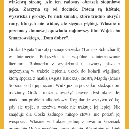
właściwą stronę. Ale ten radosny obrazek stopniowo
pęka. Zaczyna się od docinek. Potem są kłótnie,
wyzwiska i groźby. Po nich siniaki, które trudno ukryć i
rany, których nie widać, ale sięgają głębiej. Właśnie o
przemocy domowej opowiada najnowszy film Wojciecha
Smarzowskiego, „Dom dobry”.
Gośka (Agata Turkot) poznaje Grześka (Tomasz Schuchardt)
w Internecie. Połączyło ich wspólne zainteresowanie
literaturą. Bohaterka
z
wypiekami na twarzy pisze z
mężczyzną w trakcie lepienia uszek do kolacji wigilijnej,
którą spędza z matką (Agata Kulesza), siostrą Magdą (Maria
Sobocińska) i jej mężem. Widz już na początku, śledząc dom
rodzinny Gośki, może zauważyć pewne dysfunkcje.
Jej
matka ma problem alkoholowy. Regularnie wyzywa córkę,
gdy się upije, a trzeźwa wcale nie traktuje jej lepiej. Nie
znajduje dla Gośki żadnego miłego słowa, nie potrafi jej
wesprzeć. Właśnie w trakcie jednej z awantur Grzesiek
proponuje Gośce wspólne zamieszkanie. Wcześniej widzieli