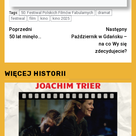
50. Festiwal Polskich Filmów Fabularnych
dramat
Tags:
festiwal
film
kino
kino 2025
Zobacz
Poprzedni
Następny
50 lat minęło…
Październik w Gdańsku –
wpisy
na co Wy się
zdecydujecie?
WIĘCEJ HISTORII