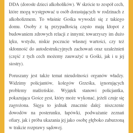
DDA (dorosłe dzieci alkoholików). W skrócie to zespół cech,
które mogą występować u osób dorastających w rodzinach z
alkoholizmem. To właśnie Gośka wywodzi się z takiego
domu. Osoby z tą przypadłością często mają kłopot z
budowaniem zdrowych relacji z innymi; towarzyszy im dużo
lęku, wstydu, niskie poczucie własnej wartości, czy też
skłonność do autodestrukcyjnych zachowań oraz uzależnień
(część z tych cech możemy zauważyć u Gośki, jak i u jej
siostry).
Poruszany jest także temat nieudolności organów władzy.
Widzimy policjantów, kolegów Grześka, ignorujących
problemy małżeńskie. Wyjątek stanowi policjantka,
pokazująca Gośce gest, który może wykonać, jeżeli czuje się
zagrożona. Sięga to jednak znacznie dalej: niszczenie
dowodów na posterunku, łapówki, podważanie zeznań
ofiary, jak i próba ukazania jej jako osobę głęboko zaburzoną
w trakcie rozprawy sądowej.