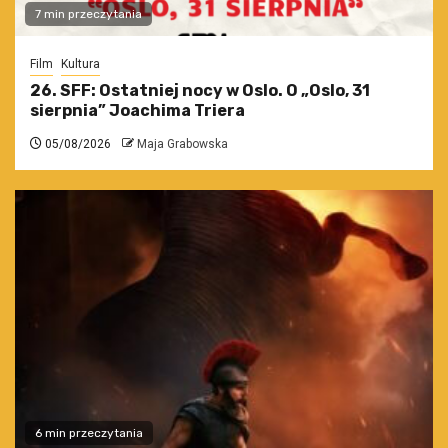
7 min przeczytania
Film
Kultura
26. SFF: Ostatniej nocy w Oslo. O „Oslo, 31
sierpnia” Joachima Triera
05/08/2026
Maja Grabowska
6 min przeczytania