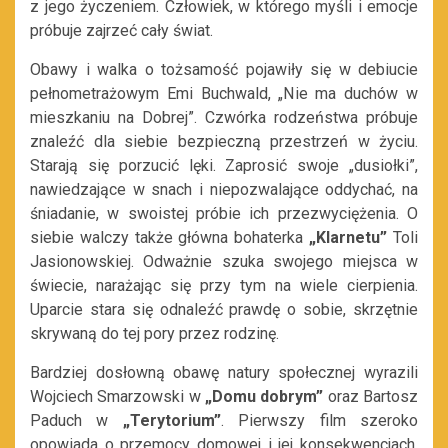
z jego życzeniem. Człowiek, w którego myśli i emocje
próbuje zajrzeć cały świat.
Obawy i walka o tożsamość pojawiły się w debiucie
pełnometrażowym Emi Buchwald, „Nie ma duchów w
mieszkaniu na Dobrej”. Czwórka rodzeństwa próbuje
znaleźć dla siebie bezpieczną przestrzeń w życiu.
Starają się porzucić lęki. Zaprosić swoje „dusiołki”,
nawiedzające w snach i niepozwalające oddychać, na
śniadanie, w swoistej próbie ich przezwyciężenia. O
siebie walczy także główna bohaterka
„Klarnetu”
Toli
Jasionowskiej. Odważnie szuka swojego miejsca w
świecie, narażając się przy tym na wiele cierpienia.
Uparcie stara się odnaleźć prawdę o sobie, skrzętnie
skrywaną do tej pory przez rodzinę.
Bardziej dosłowną obawę natury społecznej wyrazili
Wojciech Smarzowski w
„Domu dobrym”
oraz Bartosz
Paduch w
„Terytorium”
. Pierwszy film szeroko
opowiada o przemocy domowej i jej konsekwencjach.