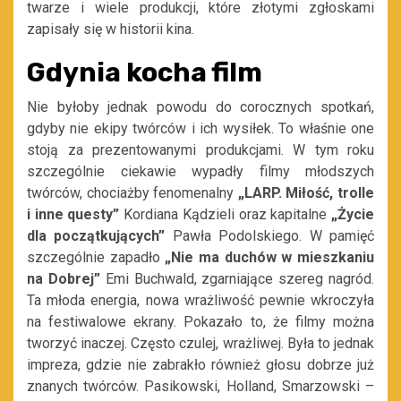
twarze i wiele produkcji, które złotymi zgłoskami
zapisały się w historii kina.
Gdynia kocha film
Nie byłoby jednak powodu do corocznych spotkań,
gdyby nie ekipy twórców i ich wysiłek. To właśnie one
stoją za prezentowanymi produkcjami. W tym roku
szczególnie ciekawie wypadły filmy młodszych
twórców, chociażby fenomenalny
„LARP. Miłość, trolle
i inne questy”
Kordiana Kądzieli oraz kapitalne
„Życie
dla początkujących”
Pawła Podolskiego. W pamięć
szczególnie zapadło
„Nie ma duchów w mieszkaniu
na Dobrej”
Emi Buchwald, zgarniające szereg nagród.
Ta młoda energia, nowa wrażliwość pewnie wkroczyła
na festiwalowe ekrany. Pokazało to, że filmy można
tworzyć inaczej. Często czulej, wrażliwej. Była to jednak
impreza, gdzie nie zabrakło również głosu dobrze już
znanych twórców. Pasikowski, Holland, Smarzowski –