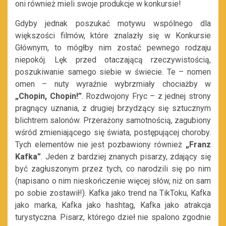
oni również mieli swoje produkcje w konkursie!
Gdyby jednak poszukać motywu wspólnego dla
większości filmów, które znalazły się w Konkursie
Głównym, to mógłby nim zostać pewnego rodzaju
niepokój. Lęk przed otaczającą rzeczywistością,
poszukiwanie samego siebie w świecie. Te – nomen
omen – nuty wyraźnie wybrzmiały chociażby w
„Chopin, Chopin!”
. Rozdwojony Fryc – z jednej strony
pragnący uznania, z drugiej brzydzący się sztucznym
blichtrem salonów. Przerażony samotnością, zagubiony
wśród zmieniającego się świata, postępującej choroby.
Tych elementów nie jest pozbawiony również
„Franz
Kafka”
. Jeden z bardziej znanych pisarzy, zdający się
być zagłuszonym przez tych, co narodzili się po nim
(napisano o nim nieskończenie więcej słów, niż on sam
po sobie zostawił!). Kafka jako trend na TikToku, Kafka
jako marka, Kafka jako hashtag, Kafka jako atrakcja
turystyczna. Pisarz, którego dzieł nie spalono zgodnie