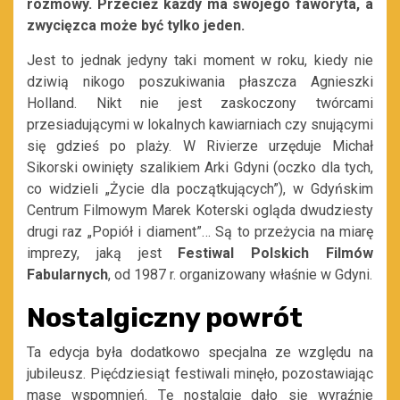
rozmowy. Przecież każdy ma swojego faworyta, a
zwycięzca może być tylko jeden.
Jest to jednak jedyny taki moment w roku, kiedy nie
dziwią nikogo poszukiwania płaszcza Agnieszki
Holland. Nikt nie jest zaskoczony twórcami
przesiadującymi w lokalnych kawiarniach czy snującymi
się gdzieś po plaży. W Rivierze urzęduje Michał
Sikorski owinięty szalikiem Arki Gdyni (oczko dla tych,
co widzieli „Życie dla początkujących”), w Gdyńskim
Centrum Filmowym Marek Koterski ogląda dwudziesty
drugi raz „Popiół i diament”… Są to przeżycia na miarę
imprezy, jaką jest
Festiwal Polskich Filmów
Fabularnych
, od 1987 r. organizowany właśnie w Gdyni.
Nostalgiczny powrót
Ta edycja była dodatkowo specjalna ze względu na
jubileusz. Pięćdziesiąt festiwali minęło, pozostawiając
masę wspomnień. Tę nostalgię dało się wyraźnie