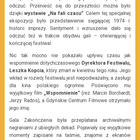
odczuć. Przenieść się do przeszłości można było
dzięki
wystawie „Na fali czasu”
. Celem tej specjalnej
ekspozycji było przedstawienie sięgającej 1974 r.
historii imprezy. Sentyment i wzruszenie dało się
odczuć też w trakcie obydwu gali – otwierającej i
kończącej festiwal.
Nic tak mocno nie pokazało upływu czasu jak
wspomnienie dotychczasowego
Dyrektora Festiwalu,
Leszka Kopcia
, który zmarł w kwietniu tego roku. Jego
wkład w rozwój festiwalu jest niepodważalny, a zasługi
dla kina polskiego ogromne. Poświęcono mu
wyjątkowy film
„Wspomnienie”
(reż. Marcin Borchardt,
Jerzy Rados), a Gdyńskie Centrum Filmowe otrzymało
jego imię.
Gala Zakończenia była przeplatana archiwalnymi
nagraniami z ubiegłych dekad. Pojawiały się wyjątkowe
momenty zapisane na taśmie, znajome z ekranów