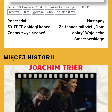
50. Festiwal Polskich Filmów Fabularnych
50. FPFF
Tags:
festiwal
film
gdynia
kino
polskie filmy
Zobacz
Poprzedni
Następny
50. FPFF dobiegł końca.
Za fasadą miłości. „Dom
wpisy
Znamy zwycięzców!
dobry” Wojciecha
Smarzowskiego
WIĘCEJ HISTORII