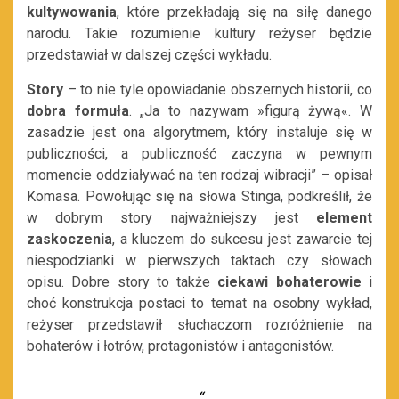
kultywowania
,
które przekładają się na siłę danego
narodu. Takie rozumienie kultury reżyser będzie
przedstawiał w dalszej części wykładu.
Story
– to nie tyle opowiadanie obszernych historii, co
dobra formuła
. „
Ja to nazywam »figurą żywą«. W
zasadzie jest ona algorytmem, który instaluje się w
publiczności, a publiczność zaczyna w pewnym
momencie oddziaływać na ten rodzaj wibracji”
– opisał
Komasa. Powołując się na słowa Stinga, podkreślił, że
w dobrym story najważniejszy jest
element
zaskoczenia
, a kluczem do sukcesu jest zawarcie tej
niespodzianki w pierwszych taktach czy słowach
opisu. Dobre story to także
ciekawi bohaterowie
i
choć konstrukcja postaci to temat na osobny wykład,
reżyser przedstawił słuchaczom rozróżnienie na
bohaterów i łotrów, protagonistów i antagonistów.