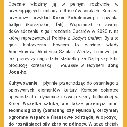
Obecnie widzimy ją w pełnym rozkwicie w
przyciągających miliony odbiorców viralach. Komasa
przytoczył przykład
Korei Południowej
i zjawiska
hallyu
(koreańskiej fali). Wspomniał o swoim
doświadczeniu z gali rozdania Oscarów w 2020 r., na
której reprezentował Polskę z
Bożym Ciałem
. Była to
gala historyczna, bowiem to właśnie wtedy
Amerykańska Akademia Sztuki i Wiedzy Filmowej po
raz pierwszy nagrodziła statuetką za Najlepszy Film
produkcję koreańską –
Parasite
w reżyserii
Bong
Joon-ho
.
Kultywowanie
– płynnie przechodząc do ostatniego z
opisywanych elementów kultury, Komasa pokrótce
opowiedział o dynamice rozwoju sceny kulturalnej w
Korei.
Wszelka sztuka, ale także przemysł m.in.
technologiczny (Samsung czy Hyundai), otrzymały
ogromne wsparcie finansowe od rządu, w opozycji
do rozwijającej siły zbrojne północy.
Władze chciały