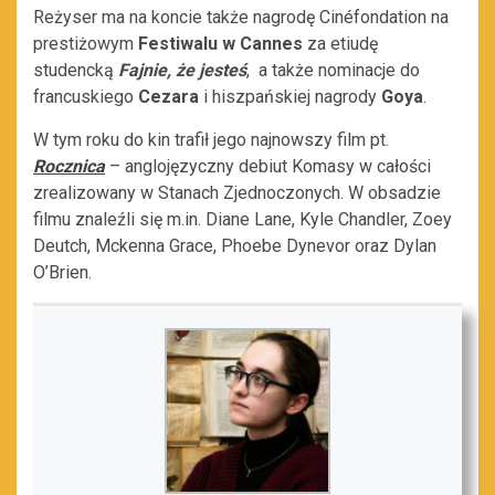
Reżyser ma na koncie także
nagrodę Cinéfondation na
prestiżowym
Festiwalu w Cannes
za etiudę
studencką
Fajnie, że jesteś
,
a także nominacje do
francuskiego
Cezara
i hiszpańskiej nagrody
Goya
.
W tym roku do kin trafił jego najnowszy film pt.
Rocznica
– anglojęzyczny debiut Komasy w całości
zrealizowany w Stanach Zjednoczonych. W obsadzie
filmu znaleźli się m.in. Diane Lane, Kyle Chandler, Zoey
Deutch, Mckenna Grace, Phoebe Dynevor oraz Dylan
O’Brien.