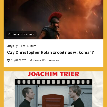
6 min przeczytania
Artykuły
Film
Kultura
Czy Christopher Nolan zrobił nas w „konia”?
01/08/2026
Hanna Wiczkowska