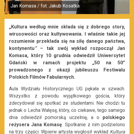
Jan Komasa / fot. Jakub Kosatka
„Kultura
według mnie składa się z dobrego
story
,
wirusowości oraz kultywowania. I właśnie takie jej
rozumienie przekłada się na siłę danego państwa,
kontynentu
”
– tak swój wykład rozpoczął Jan
Komasa, który 10 grudnia odwiedził Uniwersytet
Gdański w ramach projektu „50 na 50”
prowadzonego z okazji jubileuszu Festiwalu
Polskich Filmów Fabularnych.
Aula Wydziału Historycznego UG pękała w szwach.
Wszystko z powodu wyjątkowego gościa, który
zdecydował się spotkać ze studentami. Nie chodzi tu
jednak o Lecha Wałęsę, który, co ciekawe, tego samego
dnia odwiedził pomorską uczelnię, a o
polskiego
reżysera Jana Komasę
. Spotkanie z nim podzielono
na trzy części. Wpierw artysta wygłosił wykład
Kultura