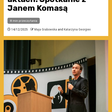
Janem Komasą
8 min przeczytania
14/12/2025
Maja Grabowska
and
Katarzyna Georgiev