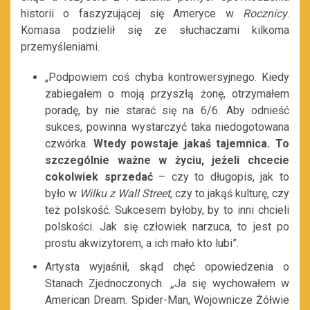
historii o faszyzującej się Ameryce w
Rocznicy
.
Komasa podzielił się ze słuchaczami kilkoma
przemyśleniami.
„Podpowiem coś chyba kontrowersyjnego. Kiedy
zabiegałem o moją przyszłą żonę, otrzymałem
poradę, by nie starać się na 6/6. Aby odnieść
sukces, powinna wystarczyć taka niedogotowana
czwórka.
Wtedy powstaje jakaś tajemnica. To
szczególnie ważne w życiu, jeżeli chcecie
cokolwiek sprzedać
– czy to długopis, jak to
było w
Wilku z Wall Street
, czy to jakąś kulturę, czy
też polskość. Sukcesem byłoby, by to inni chcieli
polskości. Jak się człowiek narzuca, to jest po
prostu akwizytorem, a ich mało kto lubi”.
Artysta wyjaśnił, skąd chęć opowiedzenia o
Stanach Zjednoczonych.
„
Ja się wychowałem w
American Dream. Spider-Man, Wojownicze Żółwie