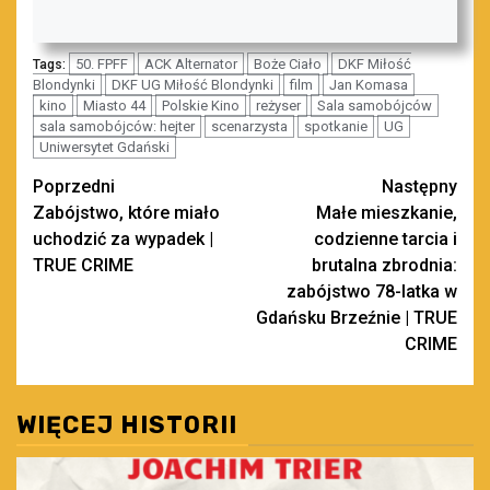
50. FPFF
ACK Alternator
Boże Ciało
DKF Miłość
Tags:
Blondynki
DKF UG Miłość Blondynki
film
Jan Komasa
kino
Miasto 44
Polskie Kino
reżyser
Sala samobójców
sala samobójców: hejter
scenarzysta
spotkanie
UG
Uniwersytet Gdański
Zobacz
Poprzedni
Następny
Zabójstwo, które miało
Małe mieszkanie,
wpisy
uchodzić za wypadek |
codzienne tarcia i
TRUE CRIME
brutalna zbrodnia:
zabójstwo 78-latka w
Gdańsku Brzeźnie | TRUE
CRIME
WIĘCEJ HISTORII