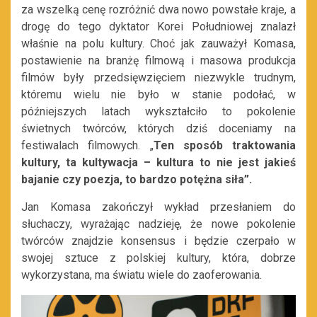
za wszelką cenę rozróżnić dwa nowo powstałe kraje, a
drogę do tego dyktator Korei Południowej znalazł
właśnie na polu kultury. Choć jak zauważył Komasa,
postawienie na branżę filmową i masowa produkcja
filmów były przedsięwzięciem niezwykle trudnym,
któremu wielu nie było w stanie podołać, w
późniejszych latach wykształciło to pokolenie
świetnych twórców, których dziś doceniamy na
festiwalach filmowych. „
Ten sposób traktowania
kultury, ta kultywacja – kultura to nie jest jakieś
bajanie czy poezja, to bardzo potężna siła”.
Jan Komasa zakończył wykład przesłaniem do
słuchaczy, wyrażając nadzieję, że nowe pokolenie
twórców znajdzie konsensus i będzie czerpało w
swojej sztuce z polskiej kultury, która, dobrze
wykorzystana, ma światu wiele do zaoferowania.