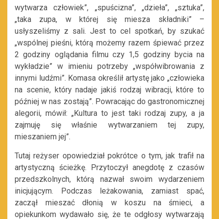
wytwarza człowiek”, „spuścizna”, „dzieła”, „sztuka”,
„taka zupa, w której się miesza składniki”
–
usłyszeliśmy z sali. Jest to cel spotkań, by
szukać
„wspólnej pieśni, którą możemy razem śpiewać przez
2 godziny oglądania filmu czy 1,5 godziny bycia na
wykładzie”
w imieniu potrzeby „
współwibrowania z
innymi ludźmi”
. Komasa określił
artystę jako „człowieka
na scenie, który nadaje jakiś rodzaj wibracji, które to
później w nas zostają”. Powracając do gastronomicznej
alegorii, mówił: „Kultura to jest taki rodzaj zupy, a ja
zajmuję się właśnie wytwarzaniem tej zupy,
mieszaniem jej”.
Tutaj reżyser opowiedział pokrótce o tym, jak trafił na
artystyczną ścieżkę. Przytoczył anegdotę z czasów
przedszkolnych, którą nazwał swoim wydarzeniem
inicjującym. Podczas leżakowania, zamiast spać,
zaczął mieszać dłonią w koszu na śmieci, a
opiekunkom wydawało się, że te odgłosy wytwarzają