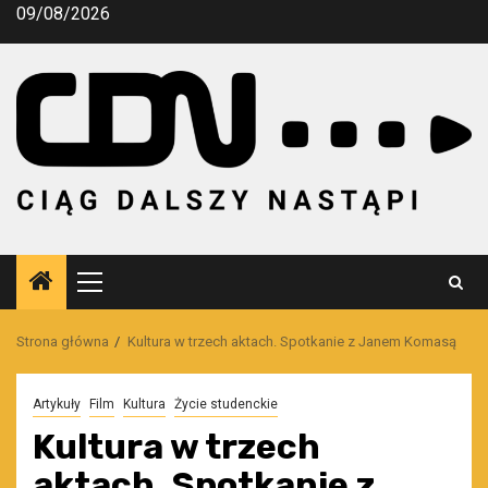
Przejdź
09/08/2026
do
treści
Menu
główne
Strona główna
Kultura w trzech aktach. Spotkanie z Janem Komasą
Artykuły
Film
Kultura
Życie studenckie
Kultura w trzech
aktach. Spotkanie z