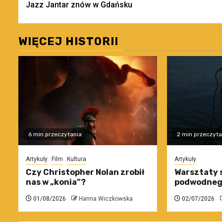
Jazz Jantar znów w Gdańsku
wpisy
WIĘCEJ HISTORII
6 min przeczytania
2 min przeczyta
Artykuły
Film
Kultura
Artykuły
Czy Christopher Nolan zrobił
Warsztaty 
nas w „konia”?
podwodneg
01/08/2026
Hanna Wiczkowska
02/07/2026