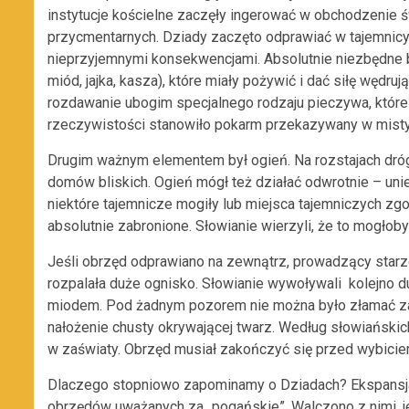
instytucje kościelne zaczęły ingerować w obchodzenie
przycmentarnych. Dziady zaczęto odprawiać w tajemnicy
nieprzyjemnymi konsekwencjami.
Absolutnie niezbędne 
miód, jajka, kasza), które miały pożywić i dać siłę wę
rozdawanie ubogim specjalnego rodzaju pieczywa, które 
rzeczywistości stanowiło pokarm przekazywany w mis
Drugim ważnym elementem był ogień. Na rozstajach dró
domów bliskich. Ogień mógł też działać odwrotnie – uni
niektóre tajemnicze mogiły lub miejsca tajemniczych z
absolutnie zabronione. Słowianie wierzyli, że to mogło
Jeśli obrzęd odprawiano na zewnątrz, prowadzący starzec
rozpalała duże ognisko. Słowianie wywoływali kolejno d
miodem. Pod żadnym pozorem nie można było złamać za
nałożenie chusty okrywającej twarz. Według słowiańsk
w zaświaty. Obrzęd musiał zakończyć się przed wybicie
Dlaczego stopniowo zapominamy o Dziadach? Ekspansja
obrzędów uważanych za „pogańskie”. Walczono z nimi, j