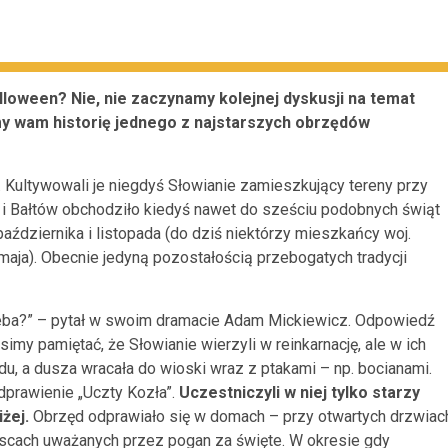
 Halloween? Nie, nie zaczynamy kolejnej dyskusji na temat
my wam historię jednego z najstarszych obrzędów
 Kultywowali je niegdyś Słowianie zamieszkujący tereny przy
an i Bałtów obchodziło kiedyś nawet do sześciu podobnych świąt
października i listopada (do dziś niektórzy mieszkańcy woj.
maja). Obecnie jedyną pozostałością przebogatych tradycji
ieba?” – pytał w swoim dramacie Adam Mickiewicz. Odpowiedź
my pamiętać, że Słowianie wierzyli w reinkarnację, ale w ich
u, a dusza wracała do wioski wraz z ptakami – np. bocianami.
dprawienie „Uczty Kozła”.
Uczestniczyli w niej tylko starzy
iżej.
Obrzęd odprawiało się w domach – przy otwartych drzwiac
ejscach uważanych przez pogan za święte. W okresie gdy