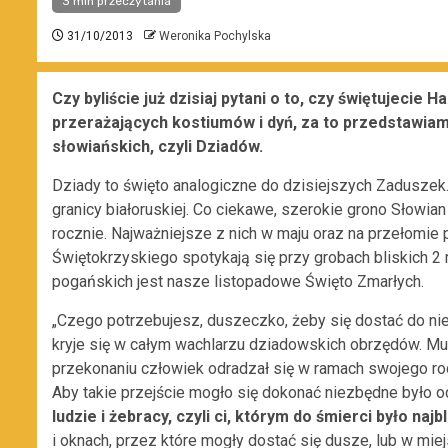
3 min przeczytania
31/10/2013
Weronika Pochylska
Czy byliście już dzisiaj pytani o to, czy świętujecie
przerażających kostiumów i dyń, za to przedstawia
słowiańskich, czyli Dziadów.
Dziady to święto analogiczne do dzisiejszych Zaduszek.
granicy białoruskiej. Co ciekawe, szerokie grono Słowi
rocznie. Najważniejsze z nich w maju oraz na przełomie 
Świętokrzyskiego spotykają się przy grobach bliskich 2 
pogańskich jest nasze listopadowe Święto Zmarłych.
„Czego potrzebujesz, duszeczko, żeby się dostać do n
kryje się w całym wachlarzu dziadowskich obrzędów. Musi
przekonaniu człowiek odradzał się w ramach swojego rod
Aby takie przejście mogło się dokonać niezbędne było o
ludzie i żebracy, czyli ci, którym do śmierci było najbl
i oknach, przez które mogły dostać się dusze
, lub w mi