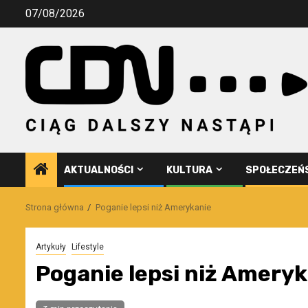
Przejdź
07/08/2026
do
treści
AKTUALNOŚCI
KULTURA
SPOŁECZEŃ
Strona główna
Poganie lepsi niż Amerykanie
Artykuły
Lifestyle
Poganie lepsi niż Amery