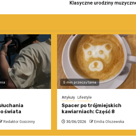
Klasyczne urodziny muzyczn
nia
5 min przeczytania
Artykuły
Lifestyle
słuchania
Spacer po trójmiejskich
o świata
kawiarniach: Część 8
Redaktor Gościnny
30/06/2026
Emilia Olszewska