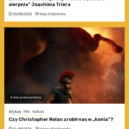
sierpnia” Joachima Triera
05/08/2026
Maja Grabowska
6 min przeczytania
Artykuły
Film
Kultura
Czy Christopher Nolan zrobił nas w „konia”?
01/08/2026
Hanna Wiczkowska