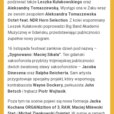
podziwiać także
Leszka Kułakowskiego
oraz
Aleksandrę Tomaszewską
. Wystąpi ona w Żaku wraz
ze swoim zespołem
Aleksandra Tomaszewska
Octet feat. NDR Horn Selection
. Z kolei wspomniany
Leszek Kułakowski poprowadzi Big Band Akademii
Muzycznej w Gdańsku, przedstawiając publiczności
zupełnie nowy program.
16 listopada festiwal zamknie dzień pod nazwą –
„Sygnowano: Maciej Sikała”
.
Ten gdański
saksofonista przybliży trójmiejskiej publiczności
dwóch światowej sławy saksofonistów –
J
acoba
Dinesena
oraz
Ralpha Reicherta
. Sam artysta
przygotowuje specjalny projekt, który wspomogą:
kontrabasista
Wayne Dockery
, perkusista
John
Betsch
i trębacz
Piotr Wojtasik
.
Poza tym na scenie pojawi się nowa formacja
Jacka
Kochana
ORGANizition of 3
,
RAW
,
Maciej Milewski
5tet
i
Michał Zienkowski Quintet
. W sumie w ramach