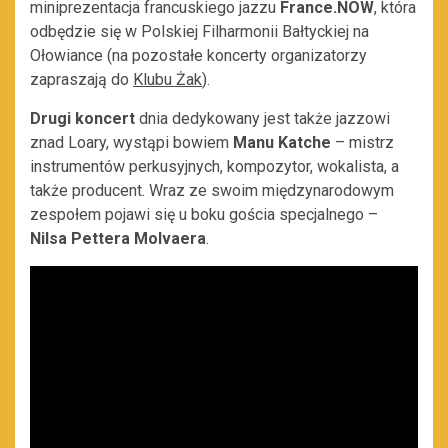
miniprezentacja francuskiego jazzu
France.NOW
, która
odbędzie się w Polskiej Filharmonii Bałtyckiej na
Ołowiance (na pozostałe koncerty organizatorzy
zapraszają do
Klubu Żak
).
Drugi koncert
dnia dedykowany jest także jazzowi
znad Loary, wystąpi bowiem
Manu Katche
– mistrz
instrumentów perkusyjnych, kompozytor, wokalista, a
także producent. Wraz ze swoim międzynarodowym
zespołem pojawi się u boku gościa specjalnego –
Nilsa Pettera Molvaera
.