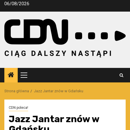
Przejdź
06/08/2026
do
treści
Menu
główne
Strona główna
Jazz Jantar znów w Gdańsku
CDN poleca!
Jazz Jantar znów w
Gdańsku