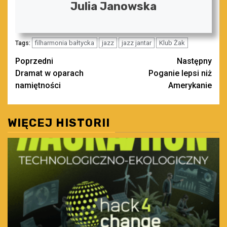
Julia Janowska
filharmonia bałtycka
jazz
jazz jantar
Klub Żak
Tags:
Zobacz
Poprzedni
Następny
Dramat w oparach
Poganie lepsi niż
wpisy
namiętności
Amerykanie
WIĘCEJ HISTORII