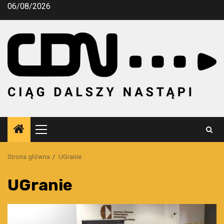
Przejdź
06/08/2026
do
treści
Menu
główne
Strona główna
UGranie
UGranie