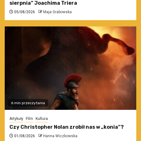
sierpnia” Joachima Triera
05/08/2026
Maja Grabowska
6 min przeczytania
Artykuły
Film
Kultura
Czy Christopher Nolan zrobił nas w „konia”?
01/08/2026
Hanna Wiczkowska