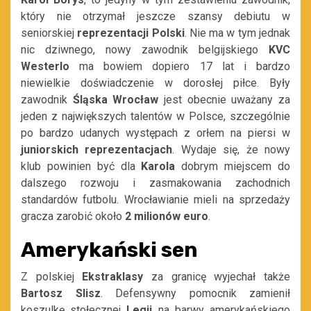
który nie otrzymał jeszcze szansy debiutu w
seniorskiej
reprezentacji Polski
. Nie ma w tym jednak
nic dziwnego, nowy zawodnik belgijskiego
KVC
Westerlo
ma bowiem dopiero 17 lat i bardzo
niewielkie doświadczenie w dorosłej piłce. Były
zawodnik
Śląska Wrocław
jest obecnie uważany za
jeden z największych talentów w Polsce, szczególnie
po bardzo udanych występach z orłem na piersi w
juniorskich reprezentacjach
. Wydaje się, że nowy
klub powinien być dla
Karola
dobrym miejscem do
dalszego rozwoju i zasmakowania zachodnich
standardów futbolu. Wrocławianie mieli na sprzedaży
gracza zarobić około
2 milionów euro
.
Amerykański sen
Z polskiej
Ekstraklasy
za granicę wyjechał także
Bartosz Slisz
. Defensywny pomocnik zamienił
koszulkę stołecznej
Legii
na barwy amerykańskiego