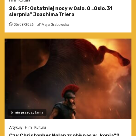
Film
Kultura
26. SFF: Ostatniej nocy w Oslo. O „Oslo, 31
sierpnia” Joachima Triera
05/08/2026
Maja Grabowska
6 min przeczytania
Artykuły
Film
Kultura
Czy Christopher Nolan zrobił nas w „konia”?