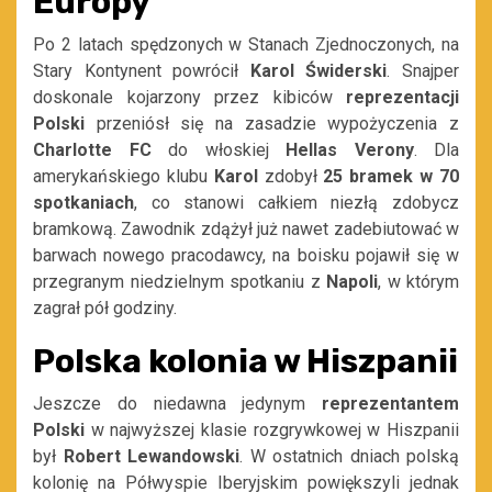
Europy
Po 2 latach spędzonych w Stanach Zjednoczonych, na
Stary Kontynent powrócił
Karol Świderski
. Snajper
doskonale kojarzony przez kibiców
reprezentacji
Polski
przeniósł się na zasadzie wypożyczenia z
Charlotte FC
do włoskiej
Hellas Verony
. Dla
amerykańskiego klubu
Karol
zdobył
25 bramek w 70
spotkaniach
, co stanowi całkiem niezłą zdobycz
bramkową. Zawodnik zdążył już nawet zadebiutować w
barwach nowego pracodawcy, na boisku pojawił się w
przegranym niedzielnym spotkaniu z
Napoli
, w którym
zagrał pół godziny.
Polska kolonia w Hiszpanii
Jeszcze do niedawna jedynym
reprezentantem
Polski
w najwyższej klasie rozgrywkowej w Hiszpanii
był
Robert Lewandowski
. W ostatnich dniach polską
kolonię na Półwyspie Iberyjskim powiększyli jednak