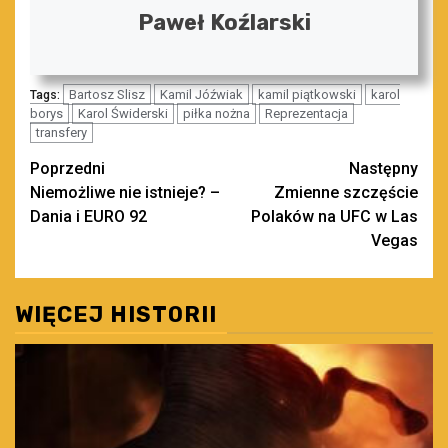
Paweł Koźlarski
Bartosz Slisz
Kamil Jóźwiak
kamil piątkowski
karol
Tags:
borys
Karol Świderski
piłka nożna
Reprezentacja
transfery
Zobacz
Poprzedni
Następny
Niemożliwe nie istnieje? –
Zmienne szczęście
wpisy
Dania i EURO 92
Polaków na UFC w Las
Vegas
WIĘCEJ HISTORII