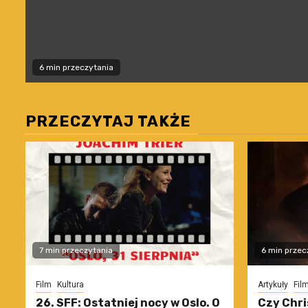
6 min przeczytania
PRZECZYTAJ TAKŻE
7 min przeczytania
6 min przec
Film
Kultura
Artykuły
Fil
26. SFF: Ostatniej nocy w Oslo. O
Czy Chri