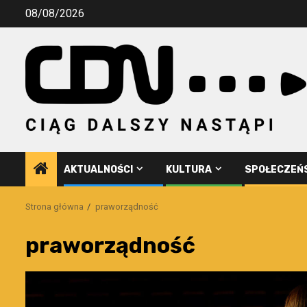
Przejdź
08/08/2026
do
treści
AKTUALNOŚCI
KULTURA
SPOŁECZEŃ
Strona główna
praworządność
praworządność