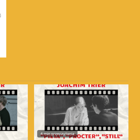
ć
4 min przeczytania