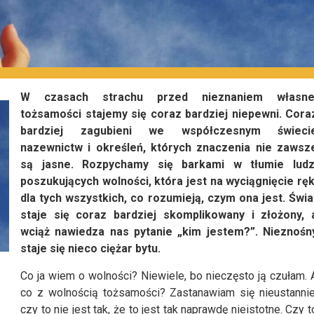
W czasach strachu przed nieznaniem własne
tożsamości stajemy się coraz bardziej niepewni. Cora
bardziej zagubieni we współczesnym świeci
nazewnictw i określeń, których znaczenia nie zawsz
są jasne. Rozpychamy się barkami w tłumie ludz
poszukujących wolności, która jest na wyciągnięcie ręk
dla tych wszystkich, co rozumieją, czym ona jest. Świa
staje się coraz bardziej skomplikowany i złożony, 
wciąż nawiedza nas pytanie „kim jestem?”. Nieznośn
staje się nieco ciężar bytu.
Co ja wiem o wolności? Niewiele, bo nieczęsto ją czułam. 
co z wolnością tożsamości? Zastanawiam się nieustannie
czy to nie jest tak, że to jest tak naprawdę nieistotne. Czy t