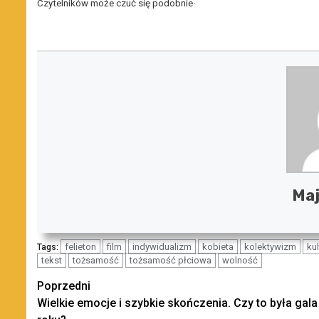
Czytelników może czuć się podobnie·
Maj
felieton
film
indywidualizm
kobieta
kolektywizm
kul
Tags:
tekst
tożsamość
tożsamość płciowa
wolność
Zobacz
Poprzedni
Wielkie emocje i szybkie skończenia. Czy to była gala
wpisy