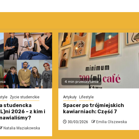
nia
4 min przeczytania
style
Życie studenckie
Artykuły
Lifestyle
a studencka
Spacer po trójmiejskich
)ni 2026 – z kim i
kawiarniach: Część 7
mawialiśmy?
30/03/2026
Emilia Olszewska
Natalia Maziakowska