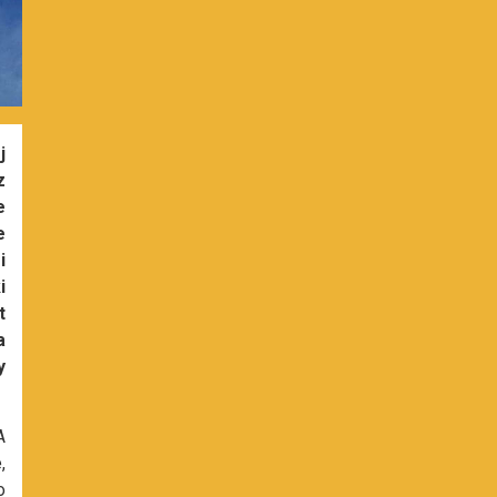
j
z
e
e
i
i
t
a
y
A
,
o