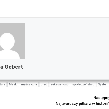
a Gebert
tura
Maski
mężczyzna
płeć
seksualność
społeczeństwo
System
Następn
Najtwardszy piłkarz w historii