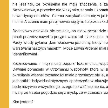
nie jest tak, że określenia nie mają znaczenia, a 
Nazewnictwa, a przecież nie wszystko zostało i zostani
nawet tysiącem słów. Czemu zamykać mam się w jakimś
nie mi. A czemu mam przejmować się tym, że przeszkad
Dodatkowo człowiek się zmienia, bo nic w przyrodzie 
pisali przecież nawet o przyjmowaniu ról i zakładaniu
Padły wtedy pytania: „kim właściwie jesteśmy, kiedy ni
warstwami naszych masek?”. Może Edwin Ardener miał rac
identyfikowani.
Zróżnicowanie i niejasność pojęcia tożsamości, wsp
Dawniej pomagało w utrzymaniu wspólnoty, która w s
określanie własnej tożsamości miało przysłużyć się jej,
jednostki i indywidualistycznych społeczeństw okazuje 
będę nazywać wszystkiego, czego nazwać się nie da, 
myślę, że trzeba pogodzić się z myślą, że w czasach r
Kim jestem?