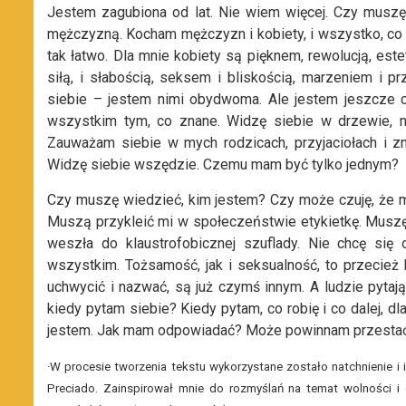
Jestem zagubiona od lat. Nie wiem więcej. Czy muszę
mężczyzną. Kocham mężczyzn i kobiety, i wszystko, co 
tak łatwo. Dla mnie kobiety są pięknem, rewolucją, es
siłą, i słabością, seksem i bliskością, marzeniem i 
siebie – jestem nimi obydwoma. Ale jestem jeszcze c
wszystkim tym, co znane. Widzę siebie w drzewie, nie
Zauważam siebie w mych rodzicach, przyjaciołach i zn
Widzę siebie wszędzie. Czemu mam być tylko jednym?
Czy muszę wiedzieć, kim jestem? Czy może czuję, że musz
Muszą przykleić mi w społeczeństwie etykietkę. Muszę n
weszła do klaustrofobicznej szuflady. Nie chcę się
wszystkim. Tożsamość, jak i seksualność, to przecież
uchwycić i nazwać, są już czymś innym. A ludzie pyta
kiedy pytam siebie? Kiedy pytam, co robię i co dalej, dl
jestem. Jak mam odpowiadać? Może powinnam przestać 
·W procesie tworzenia tekstu wykorzystane zostało natchnienie i i
Preciado. Zainspirował mnie do rozmyślań na temat wolności i 