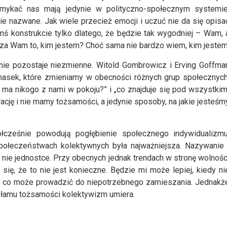
zamykać nas mają jedynie w polityczno-społecznym systemie
e nazwane. Jak wiele przecież emocji i uczuć nie da się opisa
 konstrukcie tylko dlatego, że będzie tak wygodniej – Wam, 
za Wam to, kim jestem? Choć sama nie bardzo wiem, kim jestem
nie pozostaje niezmienne. Witold Gombrowicz i Erving Goffma
 masek, które zmieniamy w obecności różnych grup społecznych
e ma nikogo z nami w pokoju?” i „co znajduje się pod wszystkim
ję i nie mamy tożsamości, a jedynie sposoby, na jakie jesteśm
ółcześnie powodują pogłębienie społecznego indywidualizmu
połeczeństwach kolektywnych była najważniejsza. Nazywanie 
 a nie jednostce. Przy obecnych jednak trendach w stronę wolnośc
się, że to nie jest konieczne. Będzie mi może lepiej, kiedy ni
a co może prowadzić do niepotrzebnego zamieszania. Jednakż
ozłamu tożsamości kolektywizm umiera.