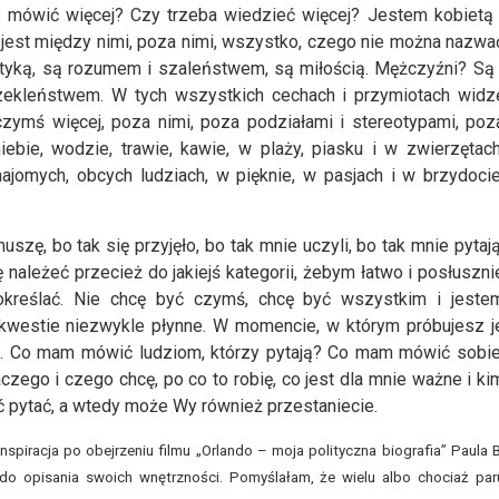
 mówić więcej? Czy trzeba wiedzieć więcej? Jestem kobietą 
jest między nimi, poza nimi, wszystko, czego nie można nazwa
tetyką, są rozumem i szaleństwem, są miłością. Mężczyźni? Są 
przekleństwem. W tych wszystkich cechach i przymiotach widz
zymś więcej, poza nimi, poza podziałami i stereotypami, poz
bie, wodzie, trawie, kawie, w plaży, piasku i w zwierzętach
ajomych, obcych ludziach, w pięknie, w pasjach i w brzydocie
ę, bo tak się przyjęło, bo tak mnie uczyli, bo tak mnie pytają
ależeć przecież do jakiejś kategorii, żebym łatwo i posłuszni
 określać. Nie chcę być czymś, chcę być wszystkim i jeste
 kwestie niezwykle płynne. W momencie, w którym próbujesz j
ją. Co mam mówić ludziom, którzy pytają? Co mam mówić sobie
aczego i czego chcę, po co to robię, co jest dla mnie ważne i ki
pytać, a wtedy może Wy również przestaniecie.
nspiracja po obejrzeniu filmu „Orlando – moja polityczna biografia” Paula B
do opisania swoich wnętrzności. Pomyślałam, że wielu albo chociaż par