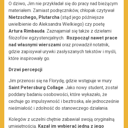
O dziwo, Jim nie przykładał się do pracy nad bieżącym
materiałem. Zamiast podręczników, chłopak czytywał
Nietzschego, Plutarcha
(stąd jego późniejsze
uwielbienie do Aleksandra Wielkiego) czy poetę
Artura Rimbauda
. Zaznajamiał się także z dziełami
filozofów egzystencjalnych.
Rozpoczął nawet prace
nad własnymi wierszami
oraz prowadził notatnik,
gdzie zapisywał urywki zasłyszanych tekstów i myśli,
które inspirowały go.
Drzwi percepcji
Jim przenosi się na Florydę, gdzie wstępuje w mury
Saint Petersburg Collage
. Jako nowy student, został
poddany badaniu osobowości, które wykazało, że
cechuje go impulsywność i beztroska, ale jednocześnie
nieśmiałość i zdolność do stanowczego działania.
Kolegów z uczelni chętnie zabawiał swoją oryginalną
umiejętnością.
Kazał im wybierać jedną z jego