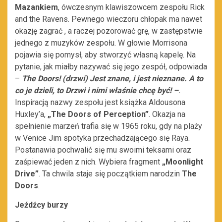
Mazankiem
, ówczesnym klawiszowcem zespołu Rick
and the Ravens. Pewnego wieczoru chłopak ma nawet
okazję zagrać , a raczej pozorować grę, w zastępstwie
jednego z muzyków zespołu. W głowie Morrisona
pojawia się pomysł, aby stworzyć własną kapelę. Na
pytanie, jak miałby nazywać się jego zespół, odpowiada
–
The Doors! (drzwi) Jest znane, i jest nieznane. A to
co je dzieli, to Drzwi i nimi właśnie chcę być! –
.
Inspiracją nazwy zespołu jest książka Aldousona
Huxley’a,
„The Doors of Perception”
. Okazja na
spełnienie marzeń trafia się w 1965 roku, gdy na plaży
w Venice Jim spotyka przechadzającego się Raya.
Postanawia pochwalić się mu swoimi teksami oraz
zaśpiewać jeden z nich. Wybiera fragment
„Moonlight
Drive”
. Ta chwila staje się początkiem narodzin
The
Doors
.
Jeźdźcy burzy