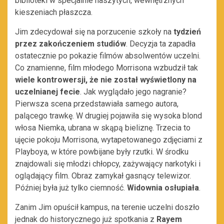
biblioteki w specjalnie naszytych, wewnętrznych
kieszeniach płaszcza.
Jim zdecydował się na porzucenie szkoły na
tydzień
przez zakończeniem studiów
. Decyzja ta zapadła
ostatecznie po pokazie filmów absolwentów uczelni.
Co znamienne, film młodego Morrisona wzbudził tak
wiele kontrowersji, że nie został wyświetlony na
uczelnianej fecie
. Jak wyglądało jego nagranie?
Pierwsza scena przedstawiała samego autora,
palącego trawkę. W drugiej pojawiła się wysoka blond
włosa Niemka, ubrana w skąpą bieliznę. Trzecia to
ujęcie pokoju Morrisona, wytapetowanego zdjęciami z
Playboya, w które powbijane były rzutki. W środku
znajdowali się młodzi chłopcy, zażywający narkotyki i
oglądający film. Obraz zamykał gasnący telewizor.
Później była już tylko ciemność.
Widownia osłupiała
.
Zanim Jim opuścił kampus, na terenie uczelni doszło
jednak do historycznego już spotkania z
Rayem