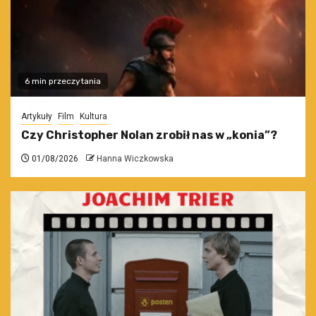
6 min przeczytania
Artykuły
Film
Kultura
Czy Christopher Nolan zrobił nas w „konia”?
01/08/2026
Hanna Wiczkowska