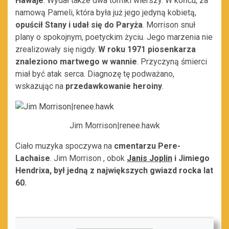
Hawaje
. Wydał także dwa tomiki wierszy. W końcu, za
namową Pameli, która była już jego jedyną kobietą,
opuścił Stany i udał się do Paryża
. Morrison snuł
plany o spokojnym, poetyckim życiu. Jego marzenia nie
zrealizowały się nigdy.
W roku 1971 piosenkarza
znaleziono martwego w wannie
. Przyczyną śmierci
miał być atak serca. Diagnozę tę podważano,
wskazując na
przedawkowanie heroiny
.
Jim Morrison|renee.hawk
Ciało muzyka spoczywa na
cmentarzu Pere-
Lachaise
. Jim Morrison , obok
Janis Joplin
i Jimiego
Hendrixa,
był jedną z największych gwiazd rocka lat
60.