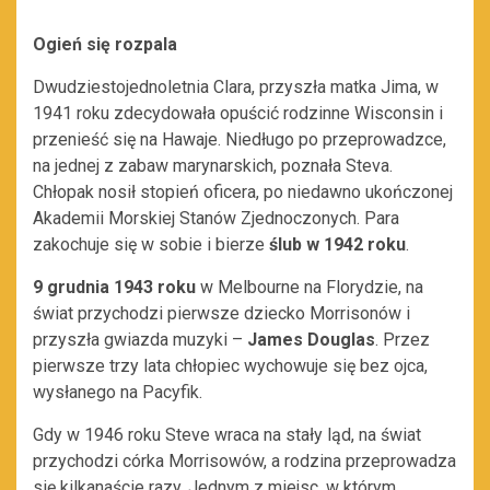
Ogień się rozpala
Dwudziestojednoletnia Clara, przyszła matka Jima, w
1941 roku zdecydowała opuścić rodzinne Wisconsin i
przenieść się na Hawaje. Niedługo po przeprowadzce,
na jednej z zabaw marynarskich, poznała Steva.
Chłopak nosił stopień oficera, po niedawno ukończonej
Akademii Morskiej Stanów Zjednoczonych. Para
zakochuje się w sobie i bierze
ślub w 1942 roku
.
9 grudnia 1943 roku
w Melbourne na Florydzie, na
świat przychodzi pierwsze dziecko Morrisonów i
przyszła gwiazda muzyki –
James Douglas
. Przez
pierwsze trzy lata chłopiec wychowuje się bez ojca,
wysłanego na Pacyfik.
Gdy w 1946 roku Steve wraca na stały ląd, na świat
przychodzi córka Morrisowów, a rodzina przeprowadza
się kilkanaście razy. Jednym z miejsc, w którym