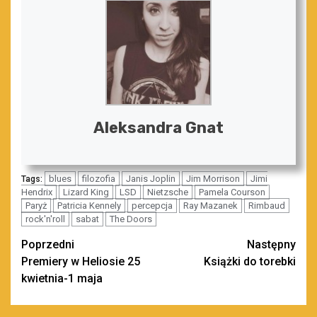
Aleksandra Gnat
blues
filozofia
Janis Joplin
Jim Morrison
Jimi
Tags:
Hendrix
Lizard King
LSD
Nietzsche
Pamela Courson
Paryż
Patricia Kennely
percepcja
Ray Mazanek
Rimbaud
rock'n'roll
sabat
The Doors
Zobacz
Poprzedni
Następny
Premiery w Heliosie 25
Książki do torebki
wpisy
kwietnia-1 maja