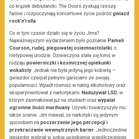
co krążek debiutancki. The Doors zyskują rzeszę
fanów i rozpoczynają koncertowe życie pośród
gwiazd
rock’n’rolla
.
Co w tym czasie działo się w życiu Jima?
Najważniejszym wydarzeniem było poznanie
Pameli
Courson, rudej, piegowatej osiemnastolatki
, o
nietypowej urodzie. Dziewczyna stała się kimś w
rodzaju
powierniczki i kosmicznej opiekunki
wokalisty
. Jednak nie była jedyną jego kobietą —
gwiazdor czerpał pełnymi garściami ze swojej
popularności. Wpadł również w nałóg alkoholowy oraz
eksperymentował z narkotykami.
Nadużywał LSD
, w
którym zasmakował już na studiach oraz
wypalał
ogromne ilości marihuany
. Używki towarzyszyły mu
także scenie. Jim mawiał, że narkotyki są jedynym
sposobem na
poszerzenie jego percepcji i
przekraczanie wewnętrznych barier
. Jednocześnie
gwiazdor widział w sobie uosobienie współczesnego