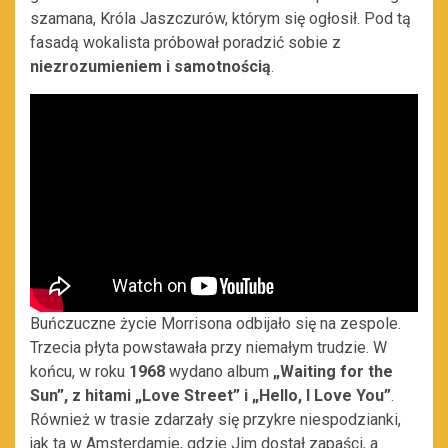
szamana, Króla Jaszczurów, którym się ogłosił. Pod tą
fasadą wokalista próbował poradzić sobie z
niezrozumieniem i samotnością
.
Buńczuczne życie Morrisona odbijało się na zespole.
Trzecia płyta powstawała przy niemałym trudzie. W
końcu, w roku
1968
wydano album
„Waiting for the
Sun”, z hitami „Love Street” i „Hello, I Love You”
.
Również w trasie zdarzały się przykre niespodzianki,
jak ta w Amsterdamie, gdzie Jim dostał zapaści, a