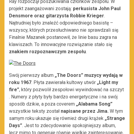
Ray rozpoczął poszukiwania członków zespołu. W
projekt zaangażowani zostają:
perkusista John Paul
Densmore oraz gitarzysta Robbie Krieger
.
Najtrudniej było znaleźć odpowiedniego basistę –
wszyscy, których przesłuchiwano nie sprawdzali się.
Finalnie Mazanek postanowił, że linie basu zagra na
klawiszach. To innowacyjne rozwiązanie stało się
znakiem rozpoznawczym zespołu
.
Swój pierwszy album
„The Doors” muzycy wydają w
roku 1967
. Płyta zawierała kultowy utwór
„Light my
fire”
, który pozwolił zespołowi wywindować na szczyt
. Numery z płyty były bardzo energetyczne i na swój
sposób dzikie, a poza coverem
„Alabama Song”
wszystkie teksty został
napisane przez Jima.
W tym
samym roku ukazuje się również drugi krążek
„Strange
Days”
. Jest to zdecydowanie spokojniejszy album,
lecz mimo to generuje równie wielkie zainteresowanie,