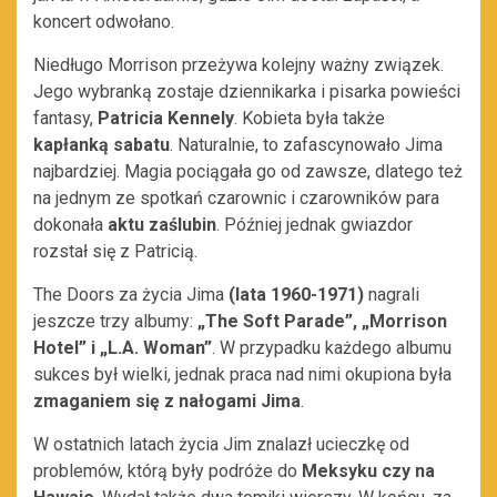
koncert odwołano.
Niedługo Morrison przeżywa kolejny ważny związek.
Jego wybranką zostaje dziennikarka i pisarka powieści
fantasy,
Patricia Kennely
. Kobieta była także
kapłanką sabatu
. Naturalnie, to zafascynowało Jima
najbardziej. Magia pociągała go od zawsze, dlatego też
na jednym ze spotkań czarownic i czarowników para
dokonała
aktu zaślubin
. Później jednak gwiazdor
rozstał się z Patricią.
The Doors za życia Jima
(lata 1960-1971)
nagrali
jeszcze trzy albumy:
„The Soft Parade”, „Morrison
Hotel” i „L.A. Woman”
. W przypadku każdego albumu
sukces był wielki, jednak praca nad nimi okupiona była
zmaganiem się z nałogami Jima
.
W ostatnich latach życia Jim znalazł ucieczkę od
problemów, którą były podróże do
Meksyku czy na