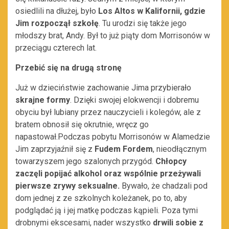
osiedlili na dłużej, było
Los Altos w Kalifornii, gdzie
Jim rozpoczął szkołę
. Tu urodzi się także jego
młodszy brat, Andy. Był to już piąty dom Morrisonów w
przeciągu czterech lat.
Przebić się na drugą stronę
Już w dzieciństwie zachowanie Jima przybierało
skrajne formy
. Dzięki swojej elokwencji i dobremu
obyciu był lubiany przez nauczycieli i kolegów, ale z
bratem obnosił się okrutnie, wręcz go
napastował.Podczas pobytu Morrisonów w Alamedzie
Jim zaprzyjaźnił się z
Fudem Fordem
, nieodłącznym
towarzyszem jego szalonych przygód.
Chłopcy
zaczęli popijać alkohol oraz wspólnie przeżywali
pierwsze zrywy seksualne.
Bywało, że chadzali pod
dom jednej z ze szkolnych koleżanek, po to, aby
podglądać ją i jej matkę podczas kąpieli. Poza tymi
drobnymi ekscesami, nader wszystko
drwili sobie z