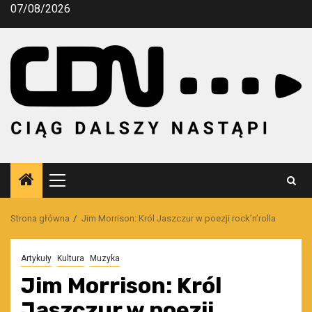
Przejdź
07/08/2026
do
treści
Menu
główne
Strona główna
Jim Morrison: Król Jaszczur w poezji rock’n’rolla
Artykuły
Kultura
Muzyka
Jim Morrison: Król
Jaszczur w poezji